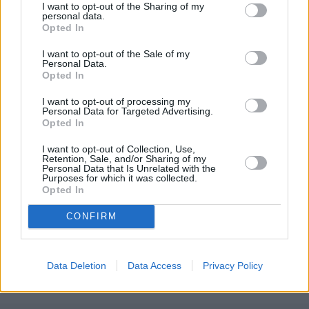
I want to opt-out of the Sharing of my
personal data.
Więcej:
Opted In
Prokuratura
Sejm
Polska
Mateusz Morawiecki
I want to opt-out of the Sale of my
Personal Data.
Sejm RP
Opted In
I want to opt-out of processing my
Personal Data for Targeted Advertising.
Opted In
I want to opt-out of Collection, Use,
Retention, Sale, and/or Sharing of my
Personal Data that Is Unrelated with the
Purposes for which it was collected.
Opted In
Konrad Bagiński
CONFIRM
Obserwuj
Napisz do mnie:
konrad.baginski@innpoland.pl
Data Deletion
Data Access
Privacy Policy