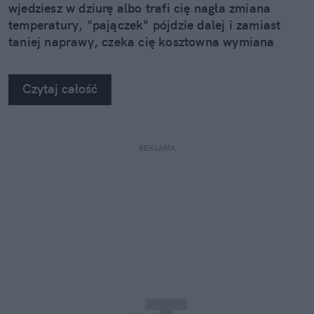
wjedziesz w dziurę albo trafi cię nagła zmiana
temperatury, "pajączek" pójdzie dalej i zamiast
taniej naprawy, czeka cię kosztowna wymiana
szyby. Wybrałem się do serwisu Autoglass®, żeby
na własne oczy zobaczyć, jak profesjonaliści radzą
Czytaj całość
sobie z takimi uszkodzeniami.
REKLAMA