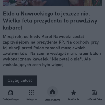
Eldo u Nawrockiego to jeszcze nic.
Wielka feta prezydenta to prawdziwy
kabaret
Minął rok, od kiedy Karol Nawrocki został
zaprzysiężony na prezydenta RP. Na obchody przy
tej okazji przed Pałac zaprosił masę swoich
zwolenników. Na scenie wystąpił m.in. raper Eldo i
wykonał znany kawałek "Nie pytaj o nią". Ale
zaskakujących scen było więcej.
Czytaj całość
Dodaj w Google
Kategorie
Dla Ciebie
naTemat Extra
Strona Główna
REKLAMA