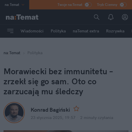
na
:
Temat
Twoje na:Temat
Tryb Ciemny
INN
:
Poland
ASZ
:
dziennik
Wiadomości
Polityka
naTemat extra
Rozrywka
mama
:
DU
dad
:
HERO
na
:
Temat
Polityka
Rozrywka
Morawiecki bez immunitetu – 
zrzekł się go sam. Oto co 
zarzucają mu śledczy
Konrad Bagiński
23 stycznia 2025, 19:57
·
2 minuty
 czytania