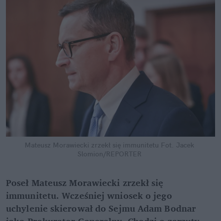
Mateusz Morawiecki zrzekł się immunitetu
Fot. Jacek 
Slomion/REPORTER
Poseł Mateusz Morawiecki zrzekł się 
immunitetu. Wcześniej wniosek o jego 
uchylenie skierował do Sejmu Adam Bodnar 
jako Prokurator Generalny. Chodzi o zarzuty, 