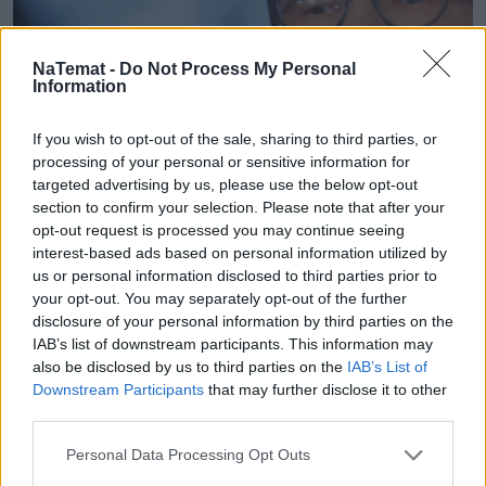
NaTemat -
Do Not Process My Personal
Information
If you wish to opt-out of the sale, sharing to third parties, or
processing of your personal or sensitive information for
targeted advertising by us, please use the below opt-out
section to confirm your selection. Please note that after your
Polityka
opt-out request is processed you may continue seeing
interest-based ads based on personal information utilized by
us or personal information disclosed to third parties prior to
Powinno mi być żal Morawieckiego, ale 
your opt-out. You may separately opt-out of the further
nie jest. Przyszła kryska na matyska
disclosure of your personal information by third parties on the
IAB’s list of downstream participants. This information may
also be disclosed by us to third parties on the
IAB’s List of
Downstream Participants
that may further disclose it to other
third parties.
Nie przegap żadnej ważnej wiadomości i
Personal Data Processing Opt Outs
obserwuj nas w Google News!