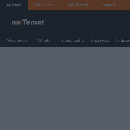
na
:
Temat
INN
:
Poland
ASZ
:
dziennik
mama
:
DU
Wiadomości
Polityka
naTemat extra
Rozrywka
Podróż