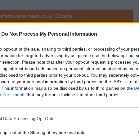
referowane medium w Google
-
Do Not Process My Personal Information
i – każdy sobie z nim poradzi
to opt-out of the sale, sharing to third parties, or processing of your per
formation for targeted advertising by us, please use the below opt-out s
r selection. Please note that after your opt-out request is processed y
e od tradycyjnych, bo są b
ez drożdży
 – nie 
eing interest-based ads based on personal information utilized by us or
jne pączki wymagają co najmniej godziny na 
disclosed to third parties prior to your opt-out. You may separately opt-
losure of your personal information by third parties on the IAB’s list of
od razu.
. This information may also be disclosed by us to third parties on the
IA
Participants
that may further disclose it to other third parties.
l Data Processing Opt Outs
o opt-out of the Sharing of my personal data.