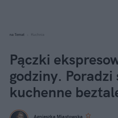
na
:
Temat
Kuchnia
Pączki ekspresowe
godziny. Poradzi 
kuchenne beztal
Agnieszka Miastowska