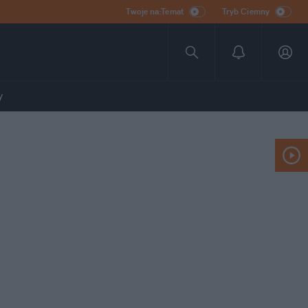
Twoje na:Temat
Tryb Ciemny
y