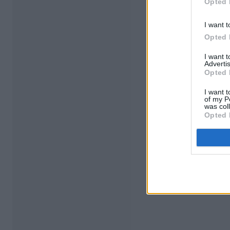
Opted 
I want t
Opted 
I want 
Advertis
Opted 
I want t
of my P
was col
Opted 