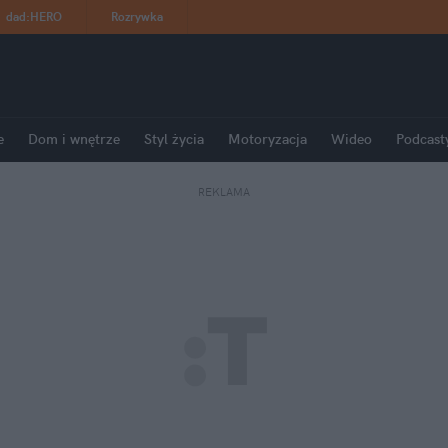
dad
:
HERO
Rozrywka
e
Dom i wnętrze
Styl życia
Motoryzacja
Wideo
Podcast
REKLAMA