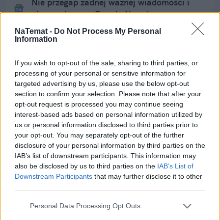
Nie przegap żadnej ważnej wiadomości i
obserwuj nas w Google News!
NaTemat -
Do Not Process My Personal
Więcej:
Information
Policja
Warszawa
Prokuratura
If you wish to opt-out of the sale, sharing to third parties, or
Uniwersytet Warszawski
Adam Bodnar
processing of your personal or sensitive information for
targeted advertising by us, please use the below opt-out
section to confirm your selection. Please note that after your
opt-out request is processed you may continue seeing
interest-based ads based on personal information utilized by
us or personal information disclosed to third parties prior to
your opt-out. You may separately opt-out of the further
disclosure of your personal information by third parties on the
Natalia Kamińska
IAB’s list of downstream participants. This information may
also be disclosed by us to third parties on the
IAB’s List of
Downstream Participants
that may further disclose it to other
Obserwuj
third parties.
Absolwentka dziennikarstwa na UMCS i
Personal Data Processing Opt Outs
Uniwersytecie Warszawskim. Przez kilka lat