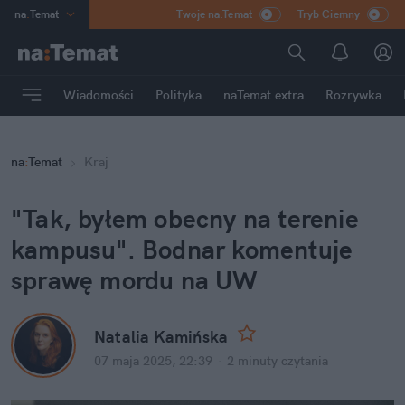
na
:
Temat
Twoje na:Temat
Tryb Ciemny
INN
:
Poland
ASZ
:
dziennik
Wiadomości
Polityka
naTemat extra
Rozrywka
mama
:
DU
dad
:
HERO
na
:
Temat
Kraj
Rozrywka
"Tak, byłem obecny na terenie 
kampusu". Bodnar komentuje 
sprawę mordu na UW
Natalia Kamińska
07 maja 2025, 22:39
·
2 minuty
 czytania