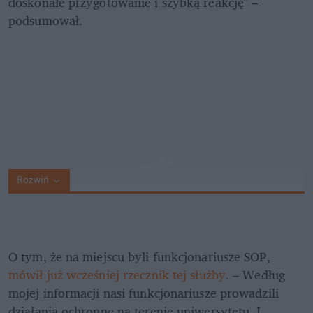
doskonałe przygotowanie i szybką reakcję" – 
podsumował. 
Rozwiń
O tym, że na miejscu byli funkcjonariusze SOP, 
mówił już wcześniej rzecznik tej służby
. – Według 
mojej informacji nasi funkcjonariusze prowadzili 
działania ochronne na terenie uniwersytetu. I 