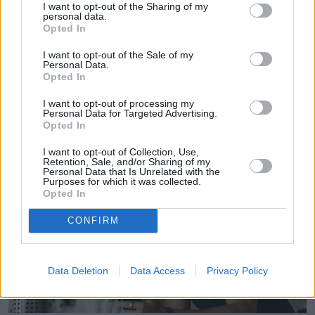
I want to opt-out of the Sharing of my
związana z Polską Agencją Prasową. Obecnie
personal data.
Pokaż więcej
reporterka newsowa w naTemat.pl.
Opted In
I want to opt-out of the Sale of my
Personal Data.
Opted In
I want to opt-out of processing my
Personal Data for Targeted Advertising.
Opted In
Czytaj więcej
I want to opt-out of Collection, Use,
Retention, Sale, and/or Sharing of my
Personal Data that Is Unrelated with the
Purposes for which it was collected.
Opted In
CONFIRM
Data Deletion
Data Access
Privacy Policy