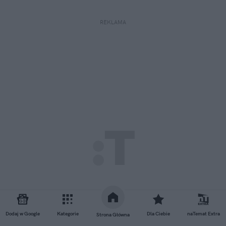
REKLAMA
Dodaj w Google
Kategorie
Dla Ciebie
naTemat Extra
Strona Główna