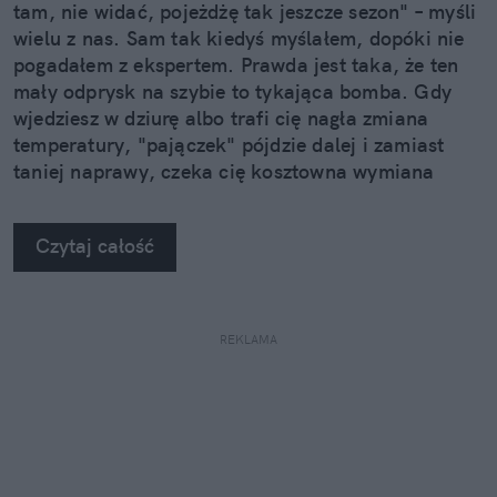
tam, nie widać, pojeżdżę tak jeszcze sezon" – myśli
wielu z nas. Sam tak kiedyś myślałem, dopóki nie
pogadałem z ekspertem. Prawda jest taka, że ten
mały odprysk na szybie to tykająca bomba. Gdy
wjedziesz w dziurę albo trafi cię nagła zmiana
temperatury, "pajączek" pójdzie dalej i zamiast
taniej naprawy, czeka cię kosztowna wymiana
szyby. Wybrałem się do serwisu Autoglass®, żeby
na własne oczy zobaczyć, jak profesjonaliści radzą
Czytaj całość
sobie z takimi uszkodzeniami.
REKLAMA