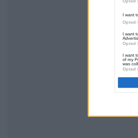
Opted 
I want t
Opted 
I want 
Advertis
Opted 
I want t
of my P
was col
Opted 