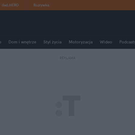
dad
:
HERO
Rozrywka
e
Dom i wnętrze
Styl życia
Motoryzacja
Wideo
Podcast
REKLAMA