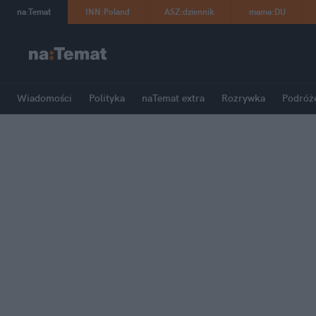
na
:
Temat
INN
:
Poland
ASZ
:
dziennik
mama
:
DU
Wiadomości
Polityka
naTemat extra
Rozrywka
Podróż