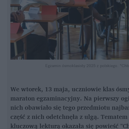
Egzamin ósmoklasisty 2025 z polskiego. "Chł
We wtorek, 13 maja, uczniowie klas ósmy
maraton egzaminacyjny. Na pierwszy ogień
nich obawiało się tego przedmiotu najbar
część z nich odetchnęła z ulgą. Tematem
kluczową lekturą okazała się powieść "Ch