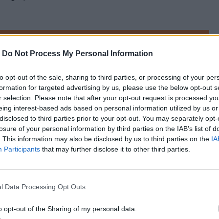
referowane medium w Google
-
Do Not Process My Personal Information
to opt-out of the sale, sharing to third parties, or processing of your per
ektury. Ósmoklasiści 
formation for targeted advertising by us, please use the below opt-out s
r selection. Please note that after your opt-out request is processed y
języka polskiego
eing interest-based ads based on personal information utilized by us or
disclosed to third parties prior to your opt-out. You may separately opt-
losure of your personal information by third parties on the IAB’s list of
ju rozpoczęli trzydniowy egzaminacyjny 
. This information may also be disclosed by us to third parties on the
IA
Participants
that may further disclose it to other third parties.
ski. Co znalazło się w arkuszu 
aminacyjną? Młodzież mierzyła się z 
, a także musiała napisać własny tekst – 
l Data Processing Opt Outs
wórcze.
o opt-out of the Sharing of my personal data.