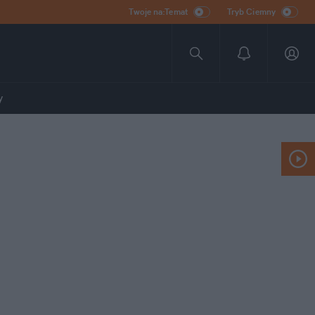
Twoje na:Temat
Tryb Ciemny
y