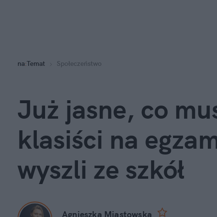
na
:
Temat
Społeczeństwo
Już jasne, co mus
klasiści na egzam
wyszli ze szkół
Agnieszka Miastowska