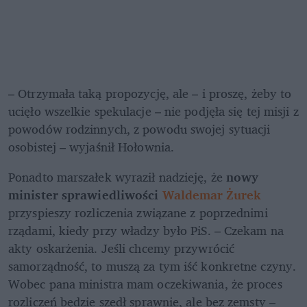
– Otrzymała taką propozycję, ale – i proszę, żeby to 
ucięło wszelkie spekulacje – nie podjęła się tej misji z 
powodów rodzinnych, z powodu swojej sytuacji 
osobistej – wyjaśnił Hołownia.
Ponadto marszałek wyraził nadzieję, że 
nowy 
minister sprawiedliwości 
Waldemar Żurek
przyspieszy rozliczenia związane z poprzednimi 
rządami, kiedy przy władzy było PiS. – Czekam na 
akty oskarżenia. Jeśli chcemy przywrócić 
samorządność, to muszą za tym iść konkretne czyny. 
Wobec pana ministra mam oczekiwania, że proces 
rozliczeń będzie szedł sprawnie, ale bez zemsty – 