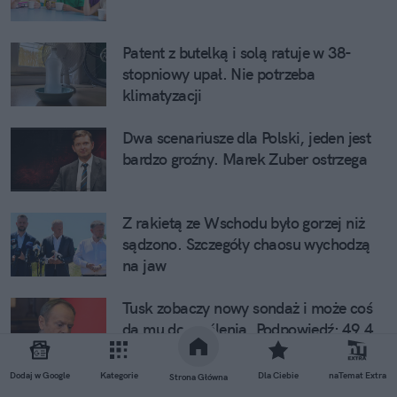
Patent z butelką i solą ratuje w 38-
stopniowy upał. Nie potrzeba
klimatyzacji
Dwa scenariusze dla Polski, jeden jest
bardzo groźny. Marek Zuber ostrzega
Z rakietą ze Wschodu było gorzej niż
sądzono. Szczegóły chaosu wychodzą
na jaw
Tusk zobaczy nowy sondaż i może coś
da mu do myślenia. Podpowiedź: 49,4
proc.
Dodaj w Google
Kategorie
Dla Ciebie
naTemat Extra
Strona Główna
Radosław Sikorski zaklaszcze na ten