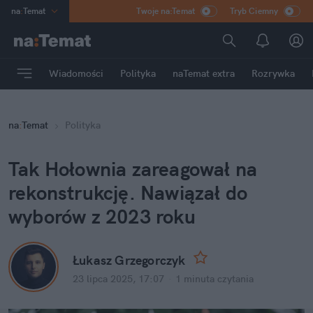
na
:
Temat
Twoje na:Temat
Tryb Ciemny
INN
:
Poland
ASZ
:
dziennik
Wiadomości
Polityka
naTemat extra
Rozrywka
mama
:
DU
dad
:
HERO
na
:
Temat
Polityka
Rozrywka
Tak Hołownia zareagował na 
rekonstrukcję. Nawiązał do 
wyborów z 2023 roku
Łukasz Grzegorczyk
23 lipca 2025, 17:07
·
1 minuta
 czytania