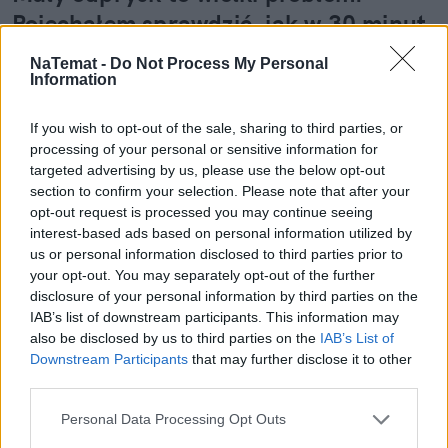
Pojechałem sprawdzić, jak w 30 minut
uratować szybę (i portfel)
NaTemat -
Do Not Process My Personal
Information
Wydaje ci się, że to tylko mała kropka na szkle? "E
tam, nie widać, pojeżdżę tak jeszcze sezon" – myśli
If you wish to opt-out of the sale, sharing to third parties, or
wielu z nas. Sam tak kiedyś myślałem, dopóki nie
processing of your personal or sensitive information for
pogadałem z ekspertem. Prawda jest taka, że ten
targeted advertising by us, please use the below opt-out
mały odprysk na szybie to tykająca bomba. Gdy
section to confirm your selection. Please note that after your
wjedziesz w dziurę albo trafi cię nagła zmiana
opt-out request is processed you may continue seeing
temperatury, "pajączek" pójdzie dalej i zamiast
interest-based ads based on personal information utilized by
us or personal information disclosed to third parties prior to
taniej naprawy, czeka cię kosztowna wymiana
your opt-out. You may separately opt-out of the further
szyby. Wybrałem się do serwisu Autoglass®, żeby
disclosure of your personal information by third parties on the
na własne oczy zobaczyć, jak profesjonaliści radzą
IAB’s list of downstream participants. This information may
Czytaj całość
sobie z takimi uszkodzeniami.
also be disclosed by us to third parties on the
IAB’s List of
Downstream Participants
that may further disclose it to other
third parties.
REKLAMA
Personal Data Processing Opt Outs