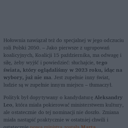
Hołownia nawiązał też do specjalnej w jego odczuciu 
roli Polski 2050. – Jako pierwsze z ugrupowań 
koalicyjnych, Koalicji 15 października, ma odwagę i 
siłę, żeby wyjść i powiedzieć: słuchajcie,
 tego 
świata, który oglądaliśmy w 2023 roku, idąc na 
wybory, już nie ma
. Jest zupełnie inny świat, 
ludzie są w zupełnie innym miejscu – tłumaczył.
Polityk był dopytywany o kandydaturę 
Aleksandry 
Leo
, która miała pokierować ministerstwem kultury, 
ale ostatecznie do tej nominacji nie doszło. Zmiana 
miała nastąpić praktycznie w ostatniej chwili i 
ostatecznie 
nową ministrą została 
Marta 