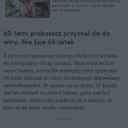
Domowy obiad od podstaw bez stania 
godzinami w kuchni? Sprawdziłam, 
czy to możliwe
60-letni proboszcz przyznał się do 
winy. Nie żyje 68-latek
Z informacji podawanych przez śledczych wyłania 
się następujący obraz sytuacji. Mężczyźni jechali 
samochodem, wybuchła pomiędzy nimi sprzeczka. 
68-latek dokonał na rzecz duchownego 
darowizny 
nieruchomości
. W zamian za to chciał, by ksiądz 
dał lub załatwił mu jakieś lokum, gdyż sam był 
bezdomny. Mężczyźni pokłócili się o miejsce, w 
którym 68-latek miałby zamieszkać.
REKLAMA 