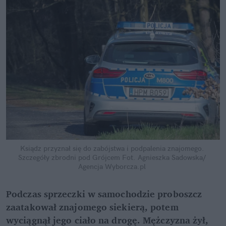
Ksiądz przyznał się do zabójstwa i podpalenia znajomego. 
Szczegóły zbrodni pod Grójcem
Fot. Agnieszka Sadowska/ 
Agencja Wyborcza.pl
Podczas sprzeczki w samochodzie proboszcz 
zaatakował znajomego siekierą, potem 
wyciągnął jego ciało na drogę. Mężczyzna żył, 