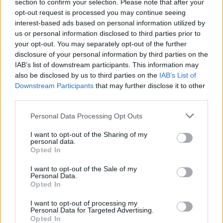
section to confirm your selection. Please note that after your
pozbawienia wolności.
opt-out request is processed you may continue seeing
interest-based ads based on personal information utilized by
Zobacz także
us or personal information disclosed to third parties prior to
your opt-out. You may separately opt-out of the further
disclosure of your personal information by third parties on the
IAB’s list of downstream participants. This information may
Tragiczna śmierć 12-latka na 
also be disclosed by us to third parties on the
IAB’s List of
hulajnodze elektrycznej. Jest ruch 
Downstream Participants
that may further disclose it to other
prokuratury
third parties.
To miała być przyczyna śmierci Hulka 
Personal Data Processing Opt Outs
Hogana. Wykluczono jeden scenariusz
I want to opt-out of the Sharing of my
personal data.
Opted In
Niemcy zrzucili do Bałtyku 1000 litrów 
I want to opt-out of the Sale of my
ścieków. Trwa dochodzenie
Personal Data.
Opted In
I want to opt-out of processing my
15-letni harcerz zginął na jeziorze 
Personal Data for Targeted Advertising.
Opted In
Ośno. Teraz szkoła żegna go w 