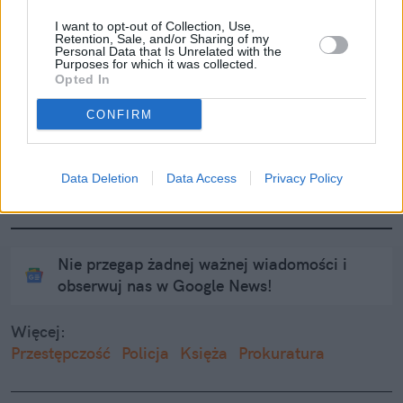
poruszającym poście
I want to opt-out of Collection, Use,
Retention, Sale, and/or Sharing of my
Personal Data that Is Unrelated with the
Szokujące kulisy śmierci 15-latka na 
Purposes for which it was collected.
Opted In
obozie harcerskim. Miał płynąć w 
butach i ubraniu
CONFIRM
Groźny incydent w Bytomiu. Pijany 
mężczyzna rzucił się na policjantów i 
Data Deletion
Data Access
Privacy Policy
ratowników
Nie przegap żadnej ważnej wiadomości i
obserwuj nas w Google News!
Więcej:
Przestępczość
Policja
Księża
Prokuratura