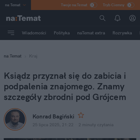
na
:
Temat
Twoje na:Temat
Tryb Ciemny
INN
:
Poland
ASZ
:
dziennik
Wiadomości
Polityka
naTemat extra
Rozrywka
mama
:
DU
dad
:
HERO
na
:
Temat
Kraj
Rozrywka
Ksiądz przyznał się do zabicia i 
podpalenia znajomego. Znamy 
szczegóły zbrodni pod Grójcem
Konrad Bagiński
25 lipca 2025, 21:22
·
2 minuty
 czytania