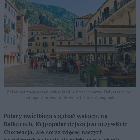
Polak ostrzega przed wakacjami w Czarnogórze. Usłyszał to od 
jednego z przewodników
Fot. Emre/Unsplash
Polacy uwielbiają spędzać wakacje na 
Bałkanach. Najpopularniejsza jest oczywiście 
Chorwacja, ale coraz więcej naszych 
podróżnych pojawia się także w nie aż tak 