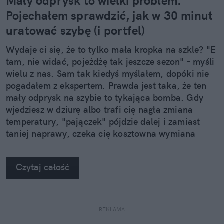
Mały odprysk to wielki problem.
Pojechałem sprawdzić, jak w 30 minut
uratować szybę (i portfel)
Wydaje ci się, że to tylko mała kropka na szkle? "E
tam, nie widać, pojeżdżę tak jeszcze sezon" – myśli
wielu z nas. Sam tak kiedyś myślałem, dopóki nie
pogadałem z ekspertem. Prawda jest taka, że ten
mały odprysk na szybie to tykająca bomba. Gdy
wjedziesz w dziurę albo trafi cię nagła zmiana
temperatury, "pajączek" pójdzie dalej i zamiast
taniej naprawy, czeka cię kosztowna wymiana
szyby. Wybrałem się do serwisu Autoglass®, żeby
na własne oczy zobaczyć, jak profesjonaliści radzą
Czytaj całość
sobie z takimi uszkodzeniami.
REKLAMA