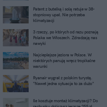
Patent z butelką i solą ratuje w 38-
stopniowy upał. Nie potrzeba
klimatyzacji
3 rzeczy, po których od razu poznają
Polaka we Włoszech. Zdradzają nas
nawyki
Najcieplejsze jeziora w Polsce. W
niektórych panują wręcz tropikalne
warunki
Ryanair wygrał z polskim turystą.
"Nawet jedna sytuacja to za dużo"
Ile kosztuje montaż klimatyzacji? Do
rachunku doliczysz jeszcze 255 zł