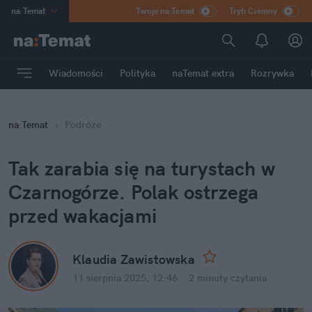
na
:
Temat
Twoje na:Temat
Tryb Ciemny
INN
:
Poland
ASZ
:
dziennik
Wiadomości
Polityka
naTemat extra
Rozrywka
mama
:
DU
dad
:
HERO
na
:
Temat
Podróże
Rozrywka
Tak zarabia się na turystach w 
Czarnogórze. Polak ostrzega 
przed wakacjami
Klaudia Zawistowska
11 sierpnia 2025, 12:46
·
2 minuty
 czytania