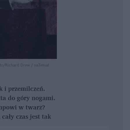
to/Richard Drew / naTemat
 i przemilczeń. 
ta do góry nogami. 
mpowi w twarz? 
ały czas jest tak 