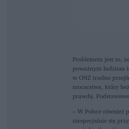
Problemem jest to, ż
poważnym ludziom ic
w ONZ trudno przejś
mocarstwa, który bez
prawdą. Podstawowe 
– W Polsce również p
niespecjalnie się prz