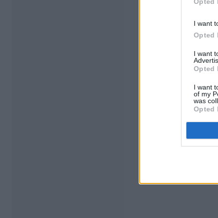
Opted 
I want t
Opted 
I want 
Advertis
Opted 
I want t
of my P
was col
Opted 