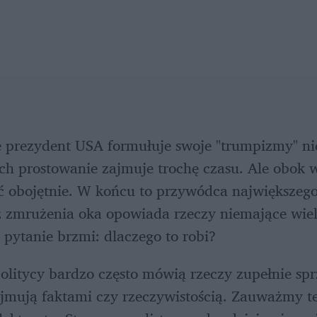
e prezydent USA formułuje swoje "trumpizmy" ni
h prostowanie zajmuje trochę czasu. Ale obok 
ć obojętnie. W końcu to przywódca największego
 zmrużenia oka opowiada rzeczy niemające wiel
pytanie brzmi: dlaczego to robi?
olitycy bardzo często mówią rzeczy zupełnie sprz
yjmują faktami czy rzeczywistością. Zauważmy też