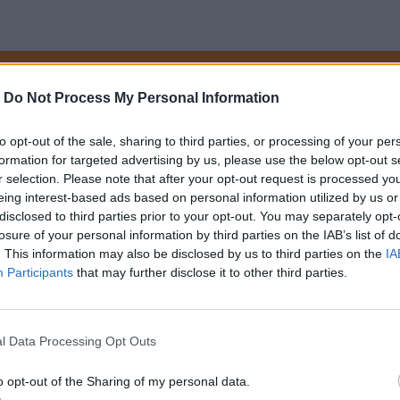
Ustaw naTemat jako preferowane medium w Google
-
Do Not Process My Personal Information
powi po jego płomiennym, niemal godzinnym prz
to opt-out of the sale, sharing to third parties, or processing of your per
giem świata jest zbyt liberalna polityka migracy
formation for targeted advertising by us, please use the below opt-out s
r selection. Please note that after your opt-out request is processed y
eing interest-based ads based on personal information utilized by us or
disclosed to third parties prior to your opt-out. You may separately opt-
losure of your personal information by third parties on the IAB’s list of
. This information may also be disclosed by us to third parties on the
IA
Participants
that may further disclose it to other third parties.
l Data Processing Opt Outs
o opt-out of the Sharing of my personal data.