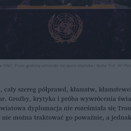
 ONZ. Przez godzinę uzbierało się sporo kłamstw i bzdur
Fot. AP Pho
, cały szereg półprawd, kłamstw, kłamstewek
r. Groźby, krytyka i próba wywrócenia świa
wiatowa dyplomacja nie roześmiała się Tru
nie można traktować go poważnie, a jednak c