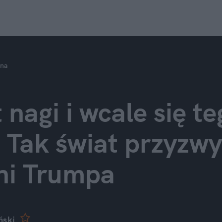
zna
 nagi i wcale się te
 Tak świat przyzwyc
ni Trumpa
ński