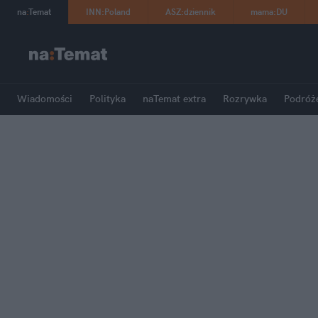
na
:
Temat
INN
:
Poland
ASZ
:
dziennik
mama
:
DU
Wiadomości
Polityka
naTemat extra
Rozrywka
Podróż