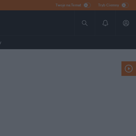
Twoje na:Temat
Tryb Ciemny
y