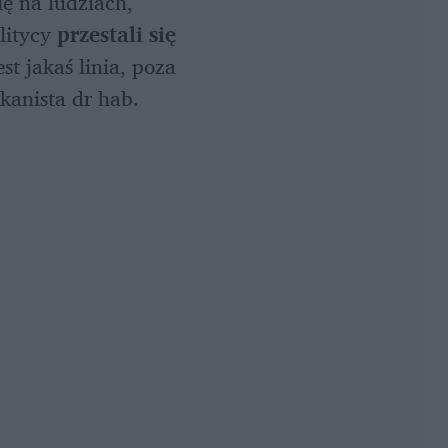
ę na ludziach, 
itycy 
przestali się 
st jakaś linia, poza 
anista dr hab. 