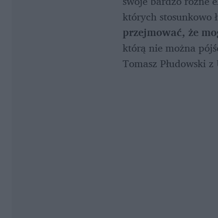
swoje bardzo różne el
których stosunkowo 
przejmować, że mog
którą nie można pójś
Tomasz Płudowski z 