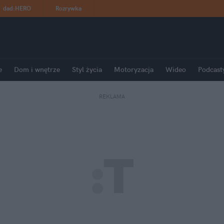
dad
:
HERO
Rozrywka
e
Dom i wnętrze
Styl życia
Motoryzacja
Wideo
Podcast
REKLAMA