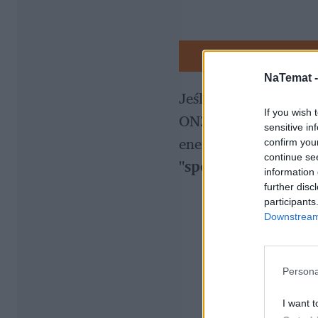
NaTemat 
Jeśli wierzyć Trum
If you wish 
ONZ, największym wro
sensitive in
confirm you
continue se
"specjalną relację"
.
information 
further disc
participants
Downstream 
Persona
I want t