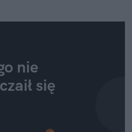
go nie 
zaił się 