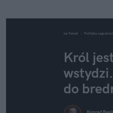
na
:
Temat
Polityka zagranic
Król jest
wstydzi.
do bred
Konrad Bagi