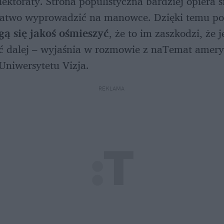
ektoraty. Strona populistyczna bardziej opiera si
łatwo wyprowadzić na manowce. Dzięki temu pol
ą się jakoś ośmieszyć
, że to im zaszkodzi, że je
ć dalej – wyjaśnia w rozmowie z naTemat ameryk
Uniwersytetu Vizja.
REKLAMA 