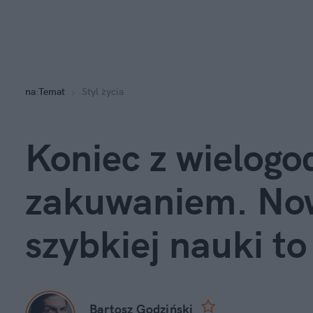
na
:
Temat
Styl życia
Koniec z wielogo
zakuwaniem. Now
szybkiej nauki t
Bartosz Godziński