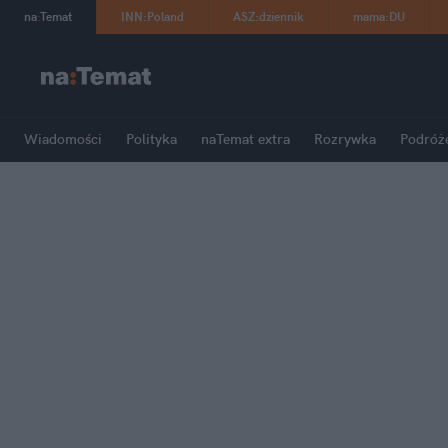
na
:
Temat
INN
:
Poland
ASZ
:
dziennik
mama
:
DU
Wiadomości
Polityka
naTemat extra
Rozrywka
Podróż