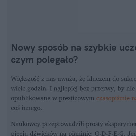
Nowy sposób na szybkie uczen
czym polegało?
Większość z nas uważa, że kluczem do sukces
wiele godzin. I najlepiej bez przerwy, by ni
opublikowane w prestiżowym 
czasopiśmie n
coś innego. 
Naukowcy przeprowadzili prosty eksperyment
pięciu dźwięków na pianinie: G-D-F-E-G. Jed