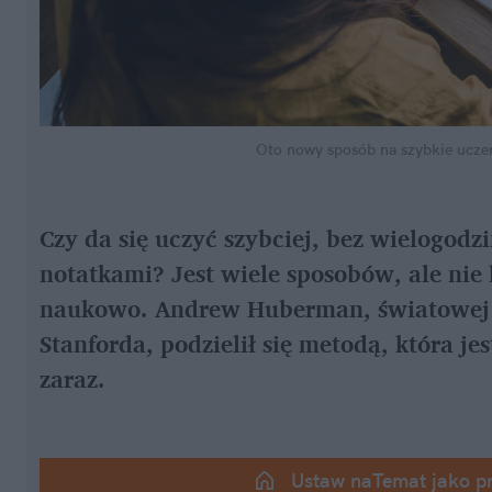
Oto nowy sposób na szybkie uczen
Czy da się uczyć szybciej, bez wielogodz
notatkami? Jest wiele sposobów, ale ni
naukowo. Andrew Huberman, światowej s
Stanforda, podzielił się metodą, która je
zaraz.
Ustaw naTemat jako p