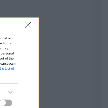
sonal or
ection to
ou may
 personal
out of the
 downstream
B’s List of