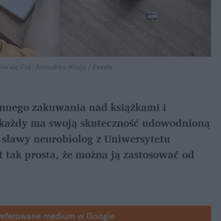
ie się
Fot. Annushka Ahuja / Pexels
innego zakuwania nad książkami i 
e każdy ma swoją skuteczność udowodnioną 
ławy neurobiolog z Uniwersytetu 
st tak prosta, że można ją zastosować od 
referowane medium w Google