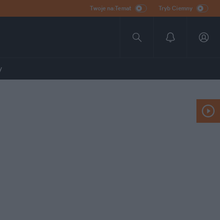
Twoje na:Temat
Tryb Ciemny
y