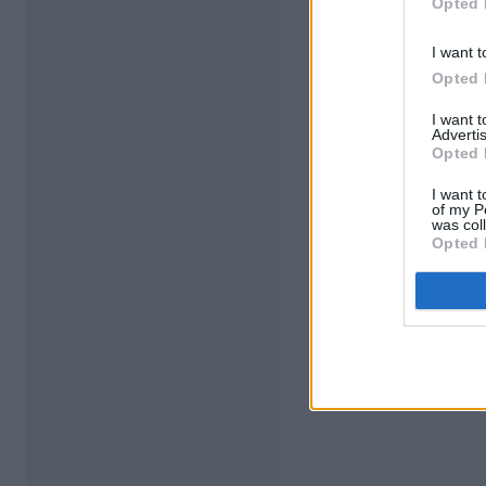
Opted 
I want t
Opted 
I want 
Advertis
Opted 
I want t
of my P
was col
Opted 