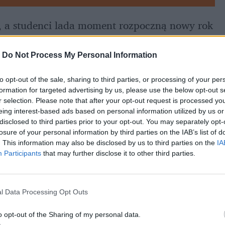
, a studenci lada moment rozpoczną nowy rok 
wiedziane kartkówki i 
zaplanowane egzaminy
. 
może zrewolucjonizować nasz sposób 
-
Do Not Process My Personal Information
i.
to opt-out of the sale, sharing to third parties, or processing of your per
formation for targeted advertising by us, please use the below opt-out s
r selection. Please note that after your opt-out request is processed y
eing interest-based ads based on personal information utilized by us or
disclosed to third parties prior to your opt-out. You may separately opt-
losure of your personal information by third parties on the IAB’s list of
. This information may also be disclosed by us to third parties on the
IA
Participants
that may further disclose it to other third parties.
l Data Processing Opt Outs
o opt-out of the Sharing of my personal data.