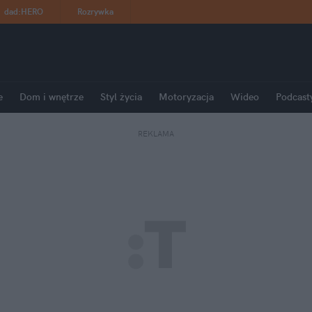
dad
:
HERO
Rozrywka
e
Dom i wnętrze
Styl życia
Motoryzacja
Wideo
Podcast
REKLAMA