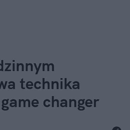
dzinnym 
a technika 
o game changer