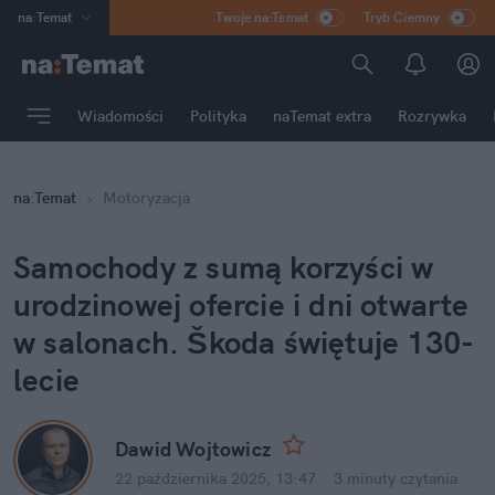
na
:
Temat
Twoje na:Temat
Tryb Ciemny
INN
:
Poland
ASZ
:
dziennik
Wiadomości
Polityka
naTemat extra
Rozrywka
mama
:
DU
dad
:
HERO
na
:
Temat
Motoryzacja
Rozrywka
Samochody z sumą korzyści w 
urodzinowej ofercie i dni otwarte 
w salonach. Škoda świętuje 130-
lecie
Dawid Wojtowicz
22 października 2025, 13:47
·
3 minuty
 czytania