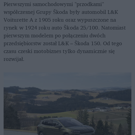
Pierwszymi samochodowymi "przodkami" 
współczesnej Grupy Škoda były automobil L&K 
Voiturette A z 1905 roku oraz wypuszczone na 
rynek w 1924 roku auto Škoda 25/100. Natomiast 
pierwszym modelem po połączeniu dwóch 
przedsiębiorstw został L&K – Škoda 150. Od tego 
czasu czeski motobiznes tylko dynamicznie się 
rozwijał.