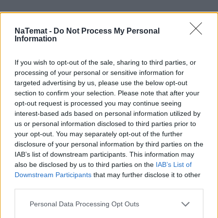
NaTemat -
Do Not Process My Personal
Information
If you wish to opt-out of the sale, sharing to third parties, or
processing of your personal or sensitive information for
targeted advertising by us, please use the below opt-out
section to confirm your selection. Please note that after your
opt-out request is processed you may continue seeing
interest-based ads based on personal information utilized by
us or personal information disclosed to third parties prior to
your opt-out. You may separately opt-out of the further
Mały odprysk to wielki problem.
disclosure of your personal information by third parties on the
Pojechałem sprawdzić, jak w 30 minut
IAB’s list of downstream participants. This information may
uratować szybę (i portfel)
also be disclosed by us to third parties on the
IAB’s List of
Downstream Participants
that may further disclose it to other
Wydaje ci się, że to tylko mała kropka na szkle? "E
third parties.
tam, nie widać, pojeżdżę tak jeszcze sezon" – myśli
Personal Data Processing Opt Outs
wielu z nas. Sam tak kiedyś myślałem, dopóki nie