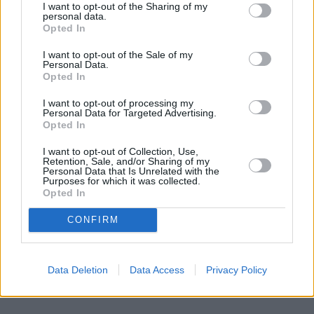
pogadałem z ekspertem. Prawda jest taka, że ten
I want to opt-out of the Sharing of my
personal data.
mały odprysk na szybie to tykająca bomba. Gdy
Opted In
wjedziesz w dziurę albo trafi cię nagła zmiana
temperatury, "pajączek" pójdzie dalej i zamiast
I want to opt-out of the Sale of my
Personal Data.
taniej naprawy, czeka cię kosztowna wymiana
Opted In
szyby. Wybrałem się do serwisu Autoglass®, żeby
I want to opt-out of processing my
na własne oczy zobaczyć, jak profesjonaliści radzą
Personal Data for Targeted Advertising.
Czytaj całość
sobie z takimi uszkodzeniami.
Opted In
I want to opt-out of Collection, Use,
Retention, Sale, and/or Sharing of my
Personal Data that Is Unrelated with the
Purposes for which it was collected.
Opted In
CONFIRM
Data Deletion
Data Access
Privacy Policy