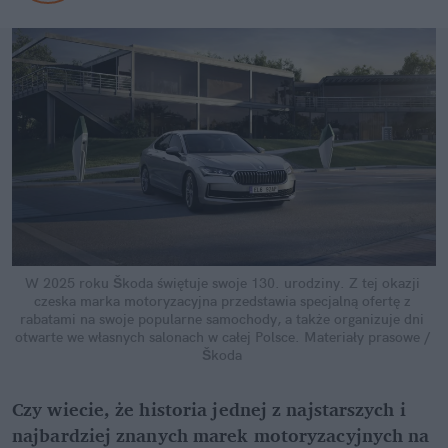
W 2025 roku Škoda świętuje swoje 130. urodziny. Z tej okazji 
czeska marka motoryzacyjna przedstawia specjalną ofertę z 
rabatami na swoje popularne samochody, a także organizuje dni 
otwarte we własnych salonach w całej Polsce.
Materiały prasowe / 
Škoda
Czy wiecie, że historia jednej z najstarszych i 
najbardziej znanych marek motoryzacyjnych na 