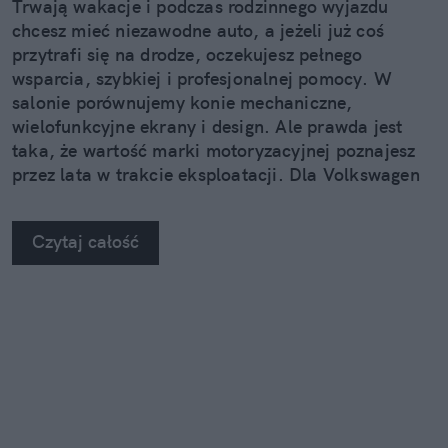
Trwają wakacje i podczas rodzinnego wyjazdu
chcesz mieć niezawodne auto, a jeżeli już coś
przytrafi się na drodze, oczekujesz pełnego
wsparcia, szybkiej i profesjonalnej pomocy. W
salonie porównujemy konie mechaniczne,
wielofunkcyjne ekrany i design. Ale prawda jest
taka, że wartość marki motoryzacyjnej poznajesz
przez lata w trakcie eksploatacji. Dla Volkswagen
Group Polska doświadczenie klienta gra
pierwszoplanową rolę.
Czytaj całość