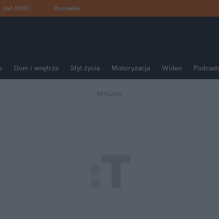
dad
:
HERO
Rozrywka
e
Dom i wnętrze
Styl życia
Motoryzacja
Wideo
Podcast
REKLAMA