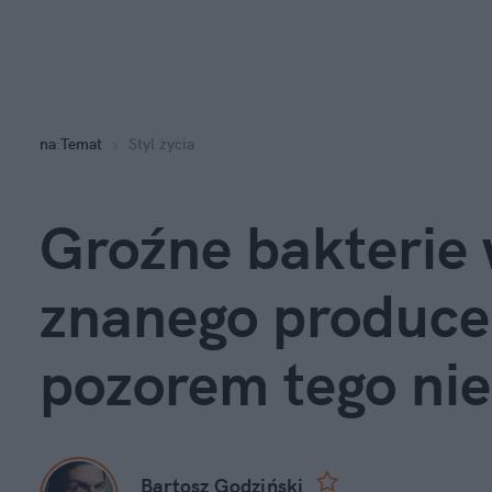
na
:
Temat
Styl życia
Groźne bakterie 
znanego produce
pozorem tego nie
Bartosz Godziński