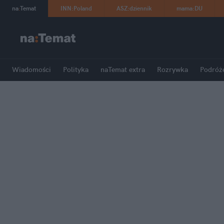
na
:
Temat
INN
:
Poland
ASZ
:
dziennik
mama
:
DU
Wiadomości
Polityka
naTemat extra
Rozrywka
Podróż