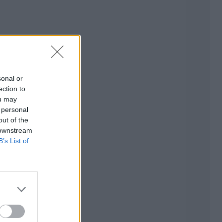
sonal or
ection to
ou may
 personal
out of the
 downstream
B’s List of