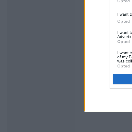
Opted 
I want t
Opted 
I want 
Advertis
Opted 
I want t
of my P
was col
Opted 