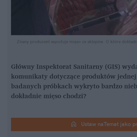
Znany producent wycofuje mięso ze sklepów. O które dokładn
Główny Inspektorat Sanitarny (GIS) wyda
komunikaty dotyczące produktów jednej, 
badanych próbkach wykryto bardzo niebez
dokładnie mięso chodzi?
Ustaw naTemat jako p