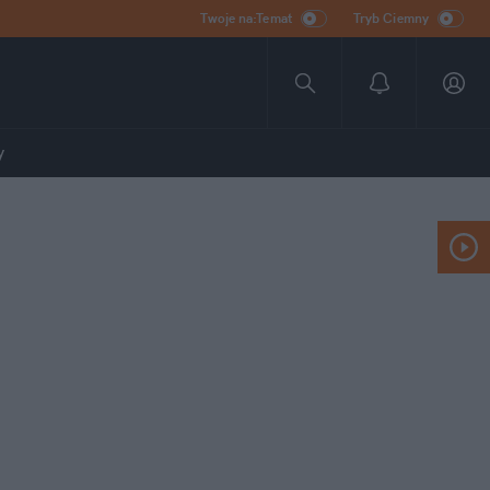
Twoje na:Temat
Tryb Ciemny
y