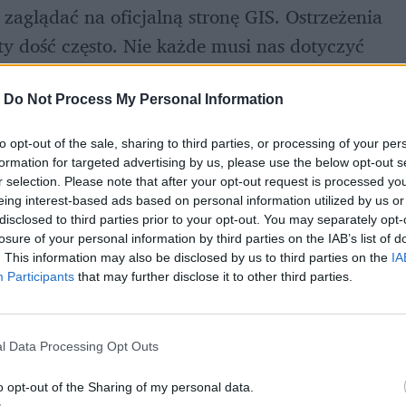
 zaglądać na oficjalną stronę GIS. Ostrzeżenia 
y dość często. Nie każde musi nas dotyczyć 
 
chrupki
), ale ten przypadek pokazuje, że 
ajbardziej uznanym producentom na rynku.
-
Do Not Process My Personal Information
to opt-out of the sale, sharing to third parties, or processing of your per
formation for targeted advertising by us, please use the below opt-out s
r selection. Please note that after your opt-out request is processed y
eing interest-based ads based on personal information utilized by us or
disclosed to third parties prior to your opt-out. You may separately opt-
losure of your personal information by third parties on the IAB’s list of
. This information may also be disclosed by us to third parties on the
IA
Participants
that may further disclose it to other third parties.
l Data Processing Opt Outs
o opt-out of the Sharing of my personal data.