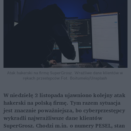
Atak hakerski na firmę SuperGrosz. Wrażliwe dane klientów w 
rękach przestępców
Fot. Boitumelo/Unsplash
W niedzielę 2 listopada ujawniono kolejny atak 
hakerski na polską firmę. Tym razem sytuacja 
jest znacznie poważniejsza, bo cyberprzestępcy 
wykradli najwrażliwsze dane klientów 
SuperGrosz. Chodzi m.in. o numery PESEL, stan 