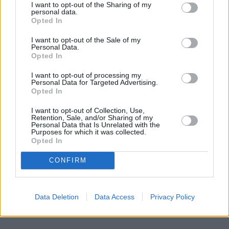
I want to opt-out of the Sharing of my
personal data.
Opted In
Mały odprysk to wielki problem.
I want to opt-out of the Sale of my
Pojechałem sprawdzić, jak w 30 minut
Personal Data.
Opted In
uratować szybę (i portfel)
I want to opt-out of processing my
Personal Data for Targeted Advertising.
Wydaje ci się, że to tylko mała kropka na szkle? "E
Opted In
tam, nie widać, pojeżdżę tak jeszcze sezon" – myśli
wielu z nas. Sam tak kiedyś myślałem, dopóki nie
I want to opt-out of Collection, Use,
Retention, Sale, and/or Sharing of my
pogadałem z ekspertem. Prawda jest taka, że ten
Personal Data that Is Unrelated with the
Purposes for which it was collected.
mały odprysk na szybie to tykająca bomba. Gdy
Opted In
wjedziesz w dziurę albo trafi cię nagła zmiana
temperatury, "pajączek" pójdzie dalej i zamiast
CONFIRM
taniej naprawy, czeka cię kosztowna wymiana
szyby. Wybrałem się do serwisu Autoglass®, żeby
na własne oczy zobaczyć, jak profesjonaliści radzą
Data Deletion
Data Access
Privacy Policy
Czytaj całość
sobie z takimi uszkodzeniami.