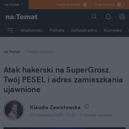
na
:
Temat
Twoje na:Temat
Tryb Ciemny
INN
:
Poland
ASZ
:
dziennik
Wiadomości
Polityka
naTemat extra
Rozrywka
mama
:
DU
dad
:
HERO
na
:
Temat
Polska lokalna
Rozrywka
Atak hakerski na SuperGrosz. 
Twój PESEL i adres zamieszkania 
ujawnione
Klaudia Zawistowska
02 listopada 2025, 12:42
·
2 minuty
 czytania