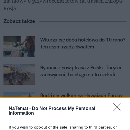
ma mowy o przywróceniu lotów na trasach Europa-
Rosja. 
Zobacz także
Wkurza cię doba hotelowa do 10 rano? 
Ten reżim rządzi światem
Ryanair z nową trasą z Polski. Turyści 
zachwyceni, bo długo na to czekali
Budzi się wulkan na Hawajach Europy. 
Turystom może napędzić stracha
NaTemat -
Do Not Process My Personal
Information
Kontrowersje wokół nowych zasad 
If you wish to opt-out of the sale, sharing to third parties, or