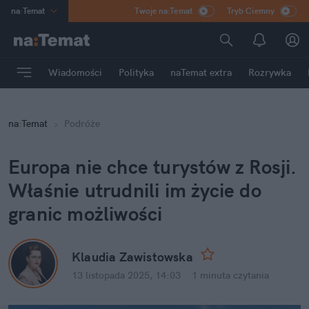
na
:
Temat
Twoje na:Temat
Tryb Ciemny
INN
:
Poland
ASZ
:
dziennik
Wiadomości
Polityka
naTemat extra
Rozrywka
mama
:
DU
dad
:
HERO
na
:
Temat
Podróże
Rozrywka
Europa nie chce turystów z Rosji. 
Właśnie utrudnili im życie do 
granic możliwości
Klaudia Zawistowska
13 listopada 2025, 14:03
·
1 minuta
 czytania