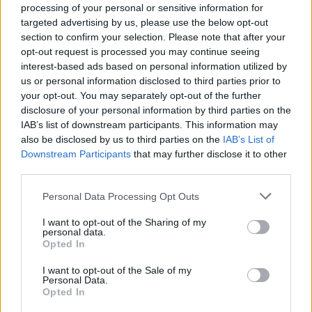
wjazdu do USA. To absurd, co będą 
processing of your personal or sensitive information for
sprawdzać
targeted advertising by us, please use the below opt-out
section to confirm your selection. Please note that after your
AI właśnie wywróciło świat podróży. W 
opt-out request is processed you may continue seeing
sumie mogę się już pakować
interest-based ads based on personal information utilized by
us or personal information disclosed to third parties prior to
your opt-out. You may separately opt-out of the further
disclosure of your personal information by third parties on the
Do raju all inclusive Polaków, ale 
IAB’s list of downstream participants. This information may
inaczej. W tej cenie to spełnienie 
also be disclosed by us to third parties on the
IAB’s List of
marzeń
Downstream Participants
that may further disclose it to other
third parties.
Personal Data Processing Opt Outs
Nie przegap żadnej ważnej wiadomości i
obserwuj nas w Google News!
I want to opt-out of the Sharing of my
personal data.
Opted In
Więcej:
I want to opt-out of the Sale of my
Turystyka
Rosja
Unia Europejska
Wizy
Personal Data.
Opted In