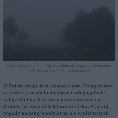
Prognoza pogody na początek grudnia nie napawa optymizmem.
Fot. shutterstock / Maria Sanchez08
W Polsce wciąż iście zimowa aura. Temperatury 
są niskie, a w wielu miejscach zalegają białe 
hałdy. Do tego kierowcy muszą uważać na 
drodze, bo nocami jest bardzo ślisko. A jakiej 
pogody możemy spodziewać się w pierwszych 