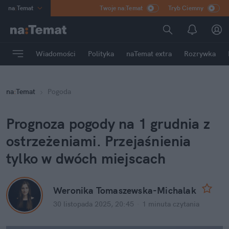
na
:
Temat
Twoje na:Temat
Tryb Ciemny
INN
:
Poland
ASZ
:
dziennik
Wiadomości
Polityka
naTemat extra
Rozrywka
mama
:
DU
dad
:
HERO
na
:
Temat
Pogoda
Rozrywka
Prognoza pogody na 1 grudnia z 
ostrzeżeniami. Przejaśnienia 
tylko w dwóch miejscach
Weronika Tomaszewska-Michalak
30 listopada 2025, 20:45
·
1 minuta
 czytania