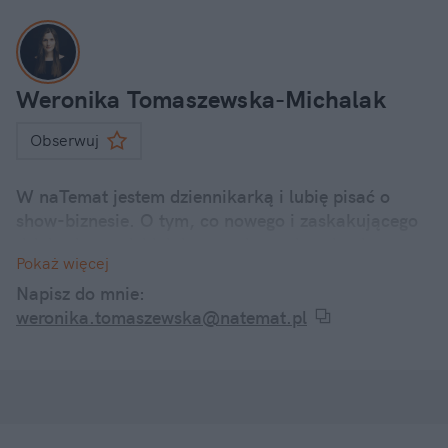
Weronika Tomaszewska-Michalak
Obserwuj
W naTemat jestem dziennikarką i lubię pisać o
show-biznesie. O tym, co nowego i zaskakującego
dzieje się u polskich i zagranicznych gwiazd.
Pokaż więcej
Internetowe dramy, kontrowersyjne wypowiedzi, a
także ciekawostki z życia codziennego znanych
Napisz do mnie:
twarzy – śledzę je wszystkie i informuję o nich w
weronika.tomaszewska@natemat.pl
swoich artykułach.