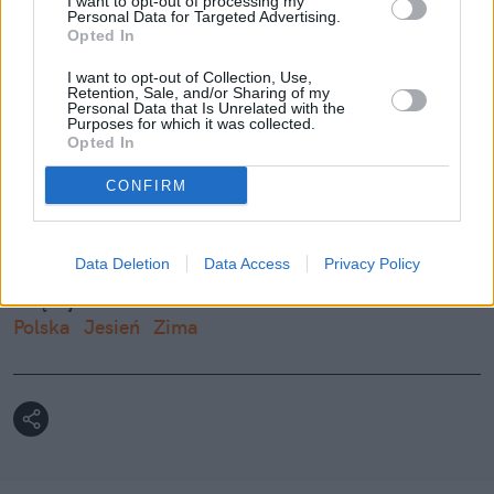
I want to opt-out of processing my
Personal Data for Targeted Advertising.
Opted In
Zima 2025 może mocno zaskoczyć. 
I want to opt-out of Collection, Use,
Retention, Sale, and/or Sharing of my
Spojrzeliśmy w prognozy IMGW
Personal Data that Is Unrelated with the
Purposes for which it was collected.
Opted In
CONFIRM
Nie przegap żadnej ważnej wiadomości i
obserwuj nas w Google News!
Data Deletion
Data Access
Privacy Policy
Więcej:
Polska
Jesień
Zima