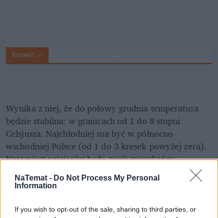
Rozwiń
Wynika z niej, że do połowy grudnia temperatura 
będzie stabilna: w granicach od 1 do 8 stopni 
Celsjusza. Najchłodniej ma być w północno-
wschodniej Polsce (od 1 do 3 kresek powyżej zera). 
Natomiast najcieplej będą mieli mieszkańcy 
zachodniej części kraju i Podkarpacia (od 6 do 8 st. 
NaTemat -
Do Not Process My Personal
C).
Information
Zobacz także
If you wish to opt-out of the sale, sharing to third parties, or