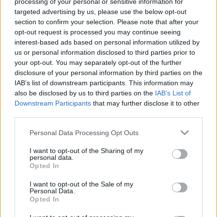
processing of your personal or sensitive information for
targeted advertising by us, please use the below opt-out
Jędrzejak zaliczył wpadkę w TVN na 
section to confirm your selection. Please note that after your
żywo. Widzowie musieli być w szoku
opt-out request is processed you may continue seeing
interest-based ads based on personal information utilized by
us or personal information disclosed to third parties prior to
your opt-out. You may separately opt-out of the further
Pogoda na 14 dni. Mróz trzyma, ale nie 
disclosure of your personal information by third parties on the
chowajcie jesiennych płaszczy
IAB’s list of downstream participants. This information may
also be disclosed by us to third parties on the
IAB’s List of
Downstream Participants
that may further disclose it to other
Pogoda w Polsce na Boże Narodzenie. 
third parties.
Amerykanie już wiedzą
Personal Data Processing Opt Outs
I want to opt-out of the Sharing of my
Adam Tychmanowicz: "Kierowców 
personal data.
Opted In
staramy się nagradzać, a nie karać"
I want to opt-out of the Sale of my
Personal Data.
Opted In
Huragan "Melissa" zmierza na Kubę. 
Kolejna polska ambasada bije na alarm