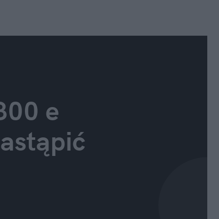
00 e 
astąpić 