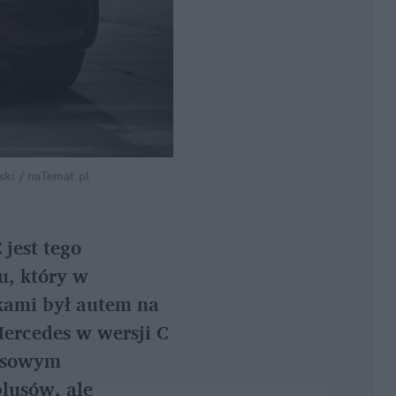
ki / naTemat.pl
est tego 
, który w 
kami był autem na 
ercedes w wersji C 
nsowym 
lusów, ale 