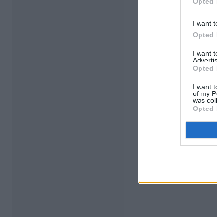
Opted 
I want t
Opted 
I want 
Advertis
Opted 
I want t
of my P
was col
Opted 