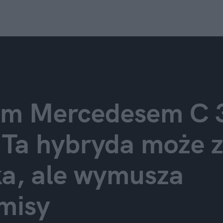
em Mercedesem C 3
 Ta hybryda może z
ka, ale wymusza 
misy