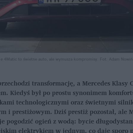
e 4Matic to świetne auto, ale wymusza kompromisy.
Fot. Adam Nowińs
zechodzi transformację, a Mercedes Klasy C j
. Kiedyś był po prostu synonimem komfortu
kami technologicznymi oraz świetnymi silni
 i prestiżowym. Dziś prestiż pozostał, ale M
je pogodzić ogień z wodą: bycie długodysta
jskim elektrykiem w jednym, co daje sporo p