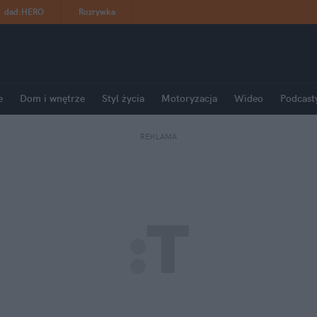
dad
:
HERO
Rozrywka
e
Dom i wnętrze
Styl życia
Motoryzacja
Wideo
Podcast
REKLAMA