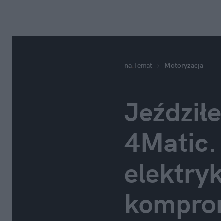
na
:
Temat
Motoryzacja
Jeździł
4Matic.
elektry
kompro