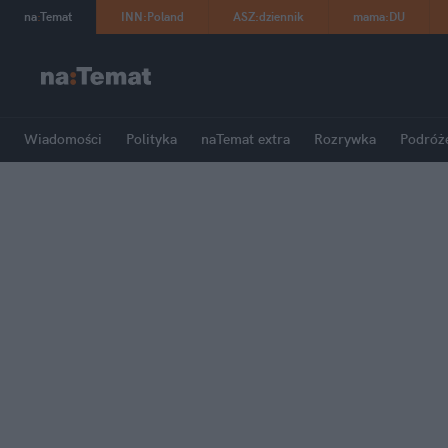
na
:
Temat
INN
:
Poland
ASZ
:
dziennik
mama
:
DU
Wiadomości
Polityka
naTemat extra
Rozrywka
Podróż