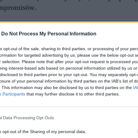
ompromisów.
-
Do Not Process My Personal Information
Ustaw naTemat jako preferowane medium w Google
to opt-out of the sale, sharing to third parties, or processing of your per
t uniwersalnych i takich, które i dobrze jeżdżą,
formation for targeted advertising by us, please use the below opt-out s
r selection. Please note that after your opt-out request is processed y
 pakowne, ładne i technologicznie hej do przodu.
eing interest-based ads based on personal information utilized by us or
cedes Klasy C
. Ale czy można to powiedzieć o 
C
disclosed to third parties prior to your opt-out. You may separately opt-
losure of your personal information by third parties on the IAB’s list of
ł na testy do naszej redakcji?
. This information may also be disclosed by us to third parties on the
IA
Participants
that may further disclose it to other third parties.
l Data Processing Opt Outs
o opt-out of the Sharing of my personal data.