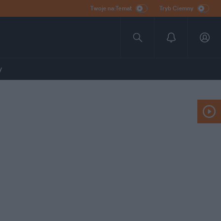
Twoje na:Temat
Tryb Ciemny
y