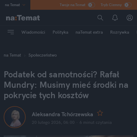
na
:
Temat
Twoje na:Temat
Tryb Ciemny
INN
:
Poland
ASZ
:
dziennik
Wiadomości
Polityka
naTemat extra
Rozrywka
mama
:
DU
dad
:
HERO
na
:
Temat
Społeczeństwo
Rozrywka
Podatek od samotności? Rafał 
Mundry: Musimy mieć środki na 
pokrycie tych kosztów
Aleksandra Tchórzewska
20 lutego 2026, 06:00
·
6 minut
 czytania