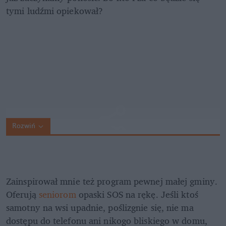
tymi ludźmi opiekował? 
Rozwiń
Zainspirował mnie też program pewnej małej gminy. 
Oferują 
seniorom 
opaski SOS na rękę. Jeśli ktoś 
samotny na wsi upadnie, poślizgnie się, nie ma 
dostępu do telefonu ani nikogo bliskiego w domu, 