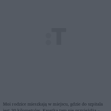
Moi rodzice mieszkają w miejscu, gdzie do szpitala 
jest 30 kilometrów. Karetka tam nie przyjeżdża – 