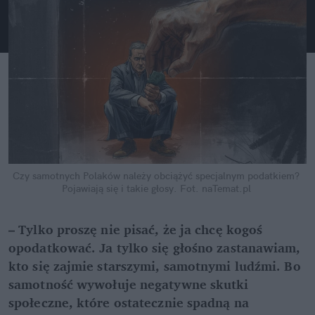
Czy samotnych Polaków należy obciążyć specjalnym podatkiem? 
Pojawiają się i takie głosy.
Fot. naTemat.pl
– Tylko proszę nie pisać, że ja chcę kogoś 
opodatkować. Ja tylko się głośno zastanawiam, 
kto się zajmie starszymi, samotnymi ludźmi. Bo 
samotność wywołuje negatywne skutki 
społeczne, które ostatecznie spadną na 