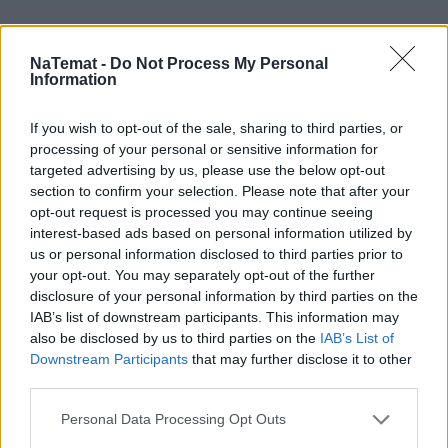
NaTemat -
Do Not Process My Personal
Information
If you wish to opt-out of the sale, sharing to third parties, or
Łupiemy carski beton!  Drytooling 
pod Warszawą (Janówek Pierwszy) | 
processing of your personal or sensitive information for
kierunek:GÓRY #4
targeted advertising by us, please use the below opt-out
section to confirm your selection. Please note that after your
opt-out request is processed you may continue seeing
interest-based ads based on personal information utilized by
Osoby bezdzietne nie mogą na to liczyć.
us or personal information disclosed to third parties prior to
your opt-out. You may separately opt-out of the further
Przyznaję, że to temat niezwykle trudny etycznie. 
disclosure of your personal information by third parties on the
Samotność – zwłaszcza ta, która nie wynika z 
IAB’s list of downstream participants. This information may
wyboru – jest sytuacją bolesną i obciążanie jej 
also be disclosed by us to third parties on the
IAB’s List of
Downstream Participants
that may further disclose it to other
jakąkolwiek daniną publiczną stawia ogromny znak 
third parties.
zapytania. Czy w ogóle powinniśmy iść w stronę 
takiej analizy? To bardzo problematyczne.
Personal Data Processing Opt Outs