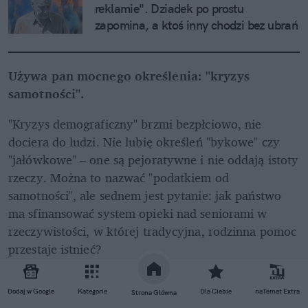
reklamie". Dziadek po prostu 
zapomina, a ktoś inny chodzi bez ubrań
Używa pan mocnego określenia: "kryzys 
samotności". 
"Kryzys demograficzny" brzmi bezpłciowo, nie 
dociera do ludzi. Nie lubię określeń "bykowe" czy 
"jałówkowe" – one są pejoratywne i nie oddają istoty 
rzeczy. Można to nazwać "podatkiem od 
samotności", ale sednem jest pytanie: jak państwo 
ma sfinansować system opieki nad seniorami w 
rzeczywistości, w której tradycyjna, rodzinna pomoc 
przestaje istnieć?
REKLAMA 
Dodaj w Google
Kategorie
Dla Ciebie
naTemat Extra
Strona Główna