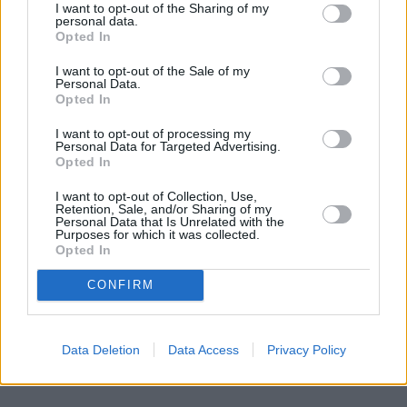
I want to opt-out of the Sharing of my
Single odpowiedzą panu: "Przecież ja płacę 
personal data.
podatki, które idą na 800+, mimo że nie mam 
Opted In
dzieci".
I want to opt-out of the Sale of my
Personal Data.
Ja to rozumiem. Ale kto przejmie rolę opiekuna w 
Opted In
przyszłości? Łatwo się mówi z perspektywy 
I want to opt-out of processing my
Wrocławia czy Warszawy, gdzie widzę pogotowie z 
Personal Data for Targeted Advertising.
Opted In
okna i przyjedzie ono w trzy minuty. 
I want to opt-out of Collection, Use,
Retention, Sale, and/or Sharing of my
REKLAMA 
Personal Data that Is Unrelated with the
Purposes for which it was collected.
Opted In
CONFIRM
Data Deletion
Data Access
Privacy Policy