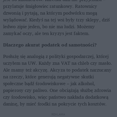
przylatuje śmigłowiec ratunkowy. Ratownicy 
dzwonią i pytają, na którym podwórku mogą 
wylądować. Kiedyś na tej wsi były trzy sklepy, dziś 
ledwo zipie jeden, bo nie ma ludzi. Możemy 
zamykać oczy, ale ten kryzys jest faktem.
Dlaczego akurat podatek od samotności?
Posłużę się analogią z polityki gospodarczej, której 
uczyłem na UW. Każdy zna VAT na chleb czy masło. 
Ale mamy też akcyzę. Akcyza to podatek narzucany 
na rzeczy, które generują negatywne skutki 
społeczne bądź środowiskowe – jak alkohol, 
papierosy czy paliwo. One obciążają służbę zdrowia 
czy środowisko, więc państwo nakłada dodatkową 
daninę, by mieć środki na pokrycie tych kosztów.
REKLAMA 