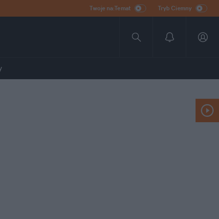
Twoje na:Temat
Tryb Ciemny
y