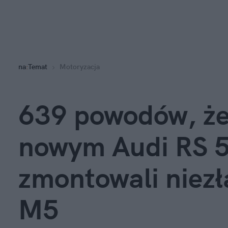
na
:
Temat
Motoryzacja
639 powodów, żeb
nowym Audi RS 5.
zmontowali niezł
M5