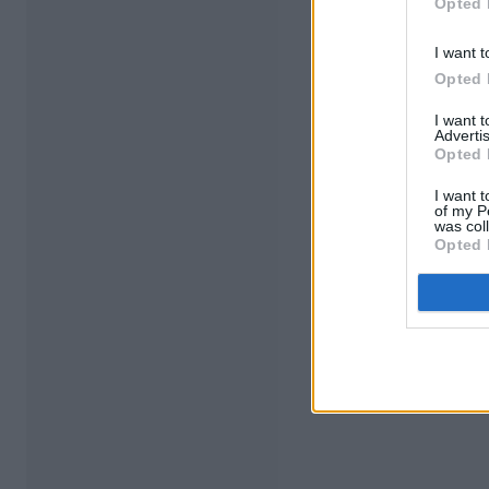
Opted 
I want t
Opted 
I want 
Advertis
Opted 
I want t
of my P
was col
Opted 