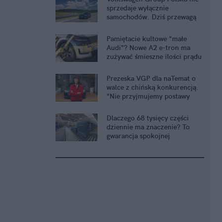
sprzedaje wyłącznie
samochodów. Dziś przewagą
jest cały ekosystem
Pamiętacie kultowe "małe
Audi"? Nowe A2 e-tron ma
zużywać śmieszne ilości prądu
Prezeska VGP dla naTemat o
walce z chińską konkurencją.
"Nie przyjmujemy postawy
defensywnej"
Dlaczego 68 tysięcy części
dziennie ma znaczenie? To
gwarancja spokojnej
eksploatacji auta Grupy
Volkswagen