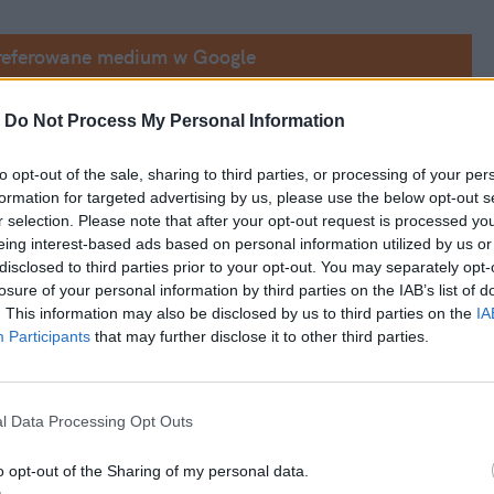
referowane medium w Google
u napędowego pozostał udoskonalony, 
2,9-
-
Do Not Process My Personal Information
ie generuje teraz 
510 KM
. Ale to dopiero 
to opt-out of the sale, sharing to third parties, or processing of your per
iego silnik elektryczny o mocy 
130 kW (177 
formation for targeted advertising by us, please use the below opt-out s
stemową 639 KM
 oraz 
825 Nm 
r selection. Please note that after your opt-out request is processed y
eing interest-based ads based on personal information utilized by us or
disclosed to third parties prior to your opt-out. You may separately opt-
losure of your personal information by third parties on the IAB’s list of
. This information may also be disclosed by us to third parties on the
IA
Participants
that may further disclose it to other third parties.
l Data Processing Opt Outs
o opt-out of the Sharing of my personal data.