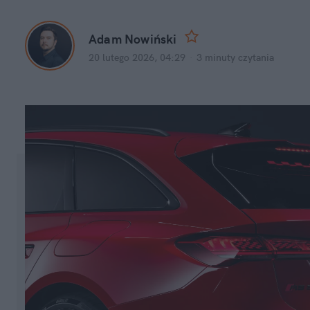
Adam Nowiński
20 lutego 2026, 04:29
·
3 minuty
 czytania