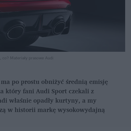
, co?
Materiały prasowe Audi
 ma po prostu obniżyć średnią emisję 
który fani Audi Sport czekali z 
adi właśnie opadły kurtyny, a my 
zą w historii markę wysokowydajną 