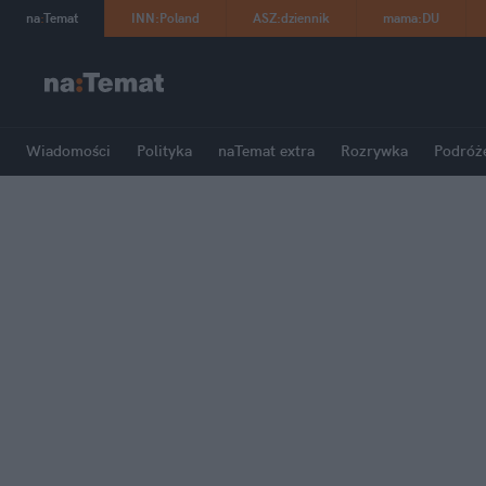
na
:
Temat
INN
:
Poland
ASZ
:
dziennik
mama
:
DU
Wiadomości
Polityka
naTemat extra
Rozrywka
Podróż