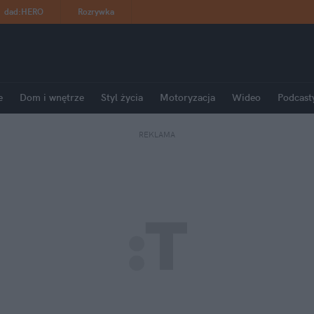
dad
:
HERO
Rozrywka
e
Dom i wnętrze
Styl życia
Motoryzacja
Wideo
Podcast
REKLAMA