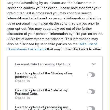
targeted advertising by us, please use the below opt-out
section to confirm your selection. Please note that after your
opt-out request is processed you may continue seeing
interest-based ads based on personal information utilized by
us or personal information disclosed to third parties prior to
your opt-out. You may separately opt-out of the further
disclosure of your personal information by third parties on the
IAB’s list of downstream participants. This information may
also be disclosed by us to third parties on the
IAB’s List of
Downstream Participants
that may further disclose it to other
third parties.
Personal Data Processing Opt Outs
I want to opt-out of the Sharing of my
personal data.
Opted In
I want to opt-out of the Sale of my
Personal Data.
Reprezentacja Polski 
już bez Zatorskiego w 
Opted In
składzie rozpocznie w tym roku zmagania 10 
I want to opt-out of processing my
czerwca od 
meczu z Kubą
 w ramach Ligi Narodów. 