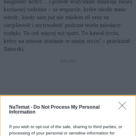
mogliśmy liczyć… i przede wszystkim dziękuję mojej 
kochanej rodzinie – za wsparcie, które niosło mnie 
wtedy, kiedy sam już nie miałem sił oraz za 
cierpliwość i wytrwałość podczas wielu miesięcy 
rozłąki. To coś więcej niż sport. To kawał życia, 
który na zawsze zostanie w moim sercu" – przekazał 
Zatorski.
REKLAMA 
NaTemat -
Do Not Process My Personal
Information
If you wish to opt-out of the sale, sharing to third parties, or
processing of your personal or sensitive information for