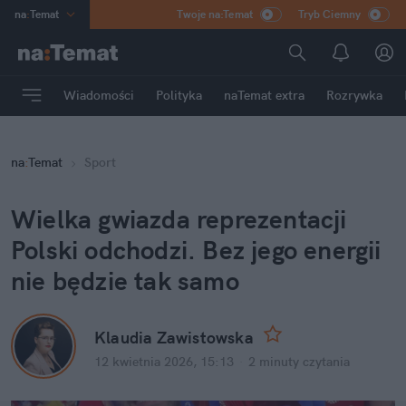
na
:
Temat
Twoje na:Temat
Tryb Ciemny
INN
:
Poland
ASZ
:
dziennik
Wiadomości
Polityka
naTemat extra
Rozrywka
mama
:
DU
dad
:
HERO
na
:
Temat
Sport
Rozrywka
Wielka gwiazda reprezentacji 
Polski odchodzi. Bez jego energii 
nie będzie tak samo
Klaudia Zawistowska
12 kwietnia 2026, 15:13
·
2 minuty
 czytania