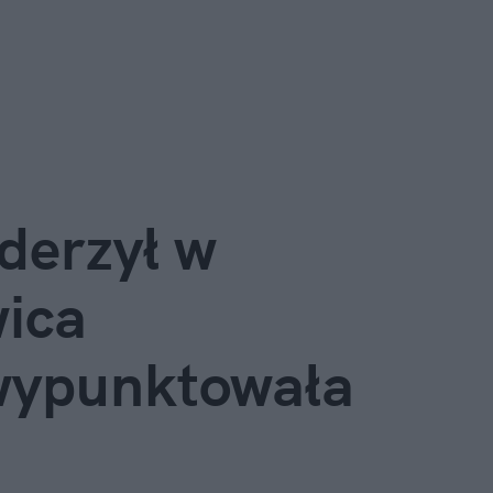
erzył w 
ica 
wypunktowała 