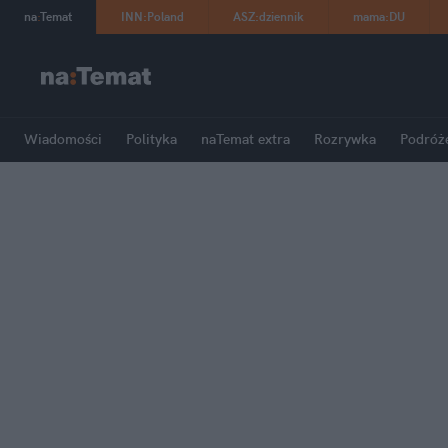
na
:
Temat
INN
:
Poland
ASZ
:
dziennik
mama
:
DU
Wiadomości
Polityka
naTemat extra
Rozrywka
Podróż