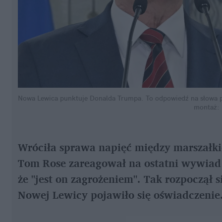
Nowa Lewica punktuje Donalda Trumpa. To odpowiedź na słowa 
montaż: 
Wróciła sprawa napięć między marszałk
Tom Rose zareagował na ostatni wywiad W
że "jest on zagrożeniem". Tak rozpoczął s
Nowej Lewicy pojawiło się oświadczenie