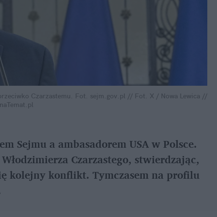
przeciwko Czarzastemu.
Fot. sejm.gov.pl // Fot. X / Nowa Lewica // 
naTemat.pl
iem Sejmu a ambasadorem USA w Polsce. 
łodzimierza Czarzastego, stwierdzając, 
ię kolejny konflikt. Tymczasem na profilu 
.