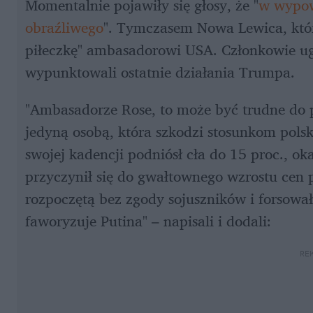
Momentalnie pojawiły się głosy, że "
w wypowi
obraźliwego
". Tymczasem Nowa Lewica, które
piłeczkę" ambasadorowi USA. Członkowie ug
wypunktowali ostatnie działania Trumpa.
"Ambasadorze Rose, to może być trudne do p
jedyną osobą, która szkodzi stosunkom pols
swojej kadencji podniósł cła do 15 proc., o
przyczynił się do gwałtownego wzrostu cen
rozpoczętą bez zgody sojuszników i forsował
faworyzuje Putina" – napisali i dodali:
RE