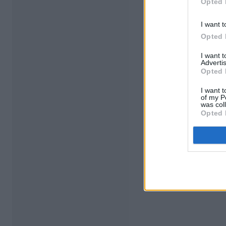
Opted 
I want t
Opted 
I want 
Advertis
Opted 
I want t
of my P
was col
Opted 