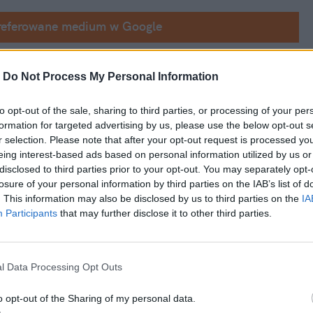
referowane medium w Google
e Włodzimierza Czarzastego
. Poszło o jeden 
-
Do Not Process My Personal Information
 ukazał się na łamach brytyjskiego 
cy Lewicy nazwał tam Donalda Trumpa 
to opt-out of the sale, sharing to third parties, or processing of your per
formation for targeted advertising by us, please use the below opt-out s
r selection. Please note that after your opt-out request is processed y
eing interest-based ads based on personal information utilized by us or
disclosed to third parties prior to your opt-out. You may separately opt-
losure of your personal information by third parties on the IAB’s list of
. This information may also be disclosed by us to third parties on the
IA
Participants
that may further disclose it to other third parties.
l Data Processing Opt Outs
o opt-out of the Sharing of my personal data.