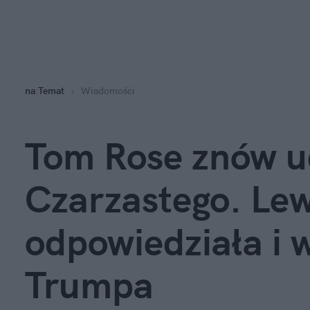
na
:
Temat
Wiadomości
Tom Rose znów ud
Czarzastego. Lew
odpowiedziała i 
Trumpa