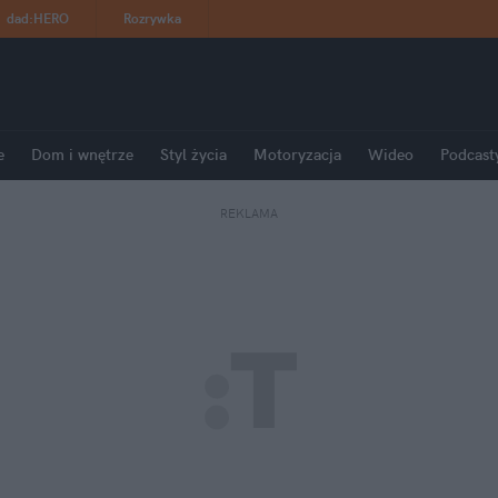
dad
:
HERO
Rozrywka
e
Dom i wnętrze
Styl życia
Motoryzacja
Wideo
Podcast
REKLAMA