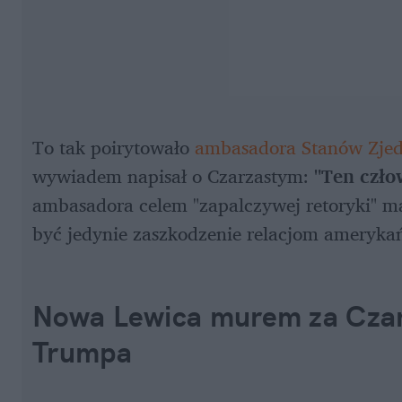
To tak poirytowało 
ambasadora Stanów Zjed
wywiadem napisał o Czarzastym: 
"Ten czło
ambasadora celem "zapalczywej retoryki" ma
być jedynie zaszkodzenie relacjom amerykań
Nowa Lewica murem za Czar
Trumpa