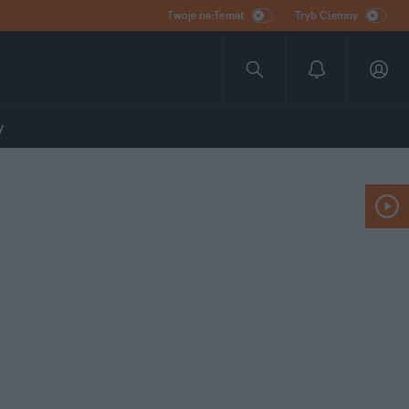
Twoje na:Temat
Tryb Ciemny
y