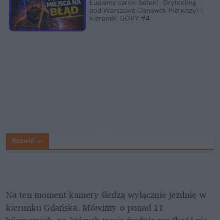
Łupiemy carski beton!  Drytooling 
pod Warszawą (Janówek Pierwszy) | 
kierunek:GÓRY #4
Rozwiń
Na ten moment kamery śledzą wyłącznie jezdnię w 
kierunku Gdańska. Mówimy o ponad 11 
kilometrach, na których twoja średnia prędkość nie 