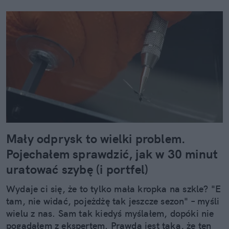
Mały odprysk to wielki problem.
Pojechałem sprawdzić, jak w 30 minut
uratować szybę (i portfel)
Wydaje ci się, że to tylko mała kropka na szkle? "E
tam, nie widać, pojeżdżę tak jeszcze sezon" – myśli
wielu z nas. Sam tak kiedyś myślałem, dopóki nie
pogadałem z ekspertem. Prawda jest taka, że ten