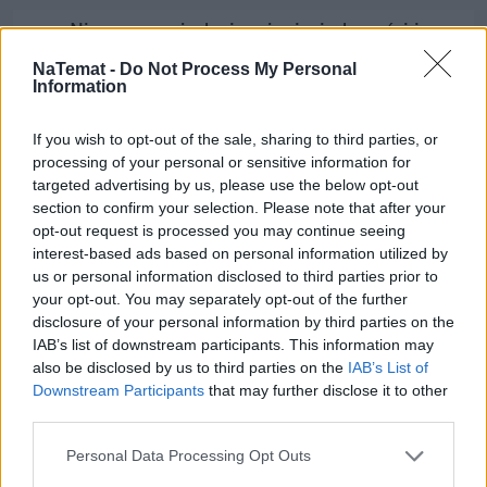
Nie przegap żadnej ważnej wiadomości i
obserwuj nas w Google News!
NaTemat -
Do Not Process My Personal
Information
Więcej:
Drogi
Kierowcy
If you wish to opt-out of the sale, sharing to third parties, or
processing of your personal or sensitive information for
targeted advertising by us, please use the below opt-out
section to confirm your selection. Please note that after your
opt-out request is processed you may continue seeing
interest-based ads based on personal information utilized by
us or personal information disclosed to third parties prior to
your opt-out. You may separately opt-out of the further
disclosure of your personal information by third parties on the
Adam Nowiński
IAB’s list of downstream participants. This information may
also be disclosed by us to third parties on the
IAB’s List of
Obserwuj
Downstream Participants
that may further disclose it to other
third parties.
Napisz do mnie:
adam.nowinski@natemat.pl
Personal Data Processing Opt Outs