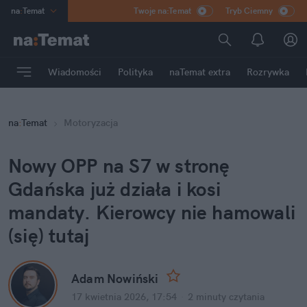
na
:
Temat
Twoje na:Temat
Tryb Ciemny
INN
:
Poland
ASZ
:
dziennik
Wiadomości
Polityka
naTemat extra
Rozrywka
mama
:
DU
dad
:
HERO
na
:
Temat
Motoryzacja
Rozrywka
Nowy OPP na S7 w stronę 
Gdańska już działa i kosi 
mandaty. Kierowcy nie hamowali 
(się) tutaj
Adam Nowiński
17 kwietnia 2026, 17:54
·
2 minuty
 czytania