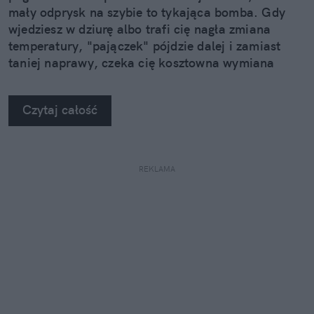
mały odprysk na szybie to tykająca bomba. Gdy
wjedziesz w dziurę albo trafi cię nagła zmiana
temperatury, "pajączek" pójdzie dalej i zamiast
taniej naprawy, czeka cię kosztowna wymiana
szyby. Wybrałem się do serwisu Autoglass®, żeby
na własne oczy zobaczyć, jak profesjonaliści radzą
Czytaj całość
sobie z takimi uszkodzeniami.
REKLAMA