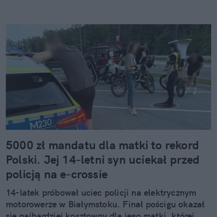
5000 zł mandatu dla matki to rekord
Polski. Jej 14-letni syn uciekał przed
policją na e-crossie
14-latek próbował uciec policji na elektrycznym
motorowerze w Białymstoku. Finał pościgu okazał
się najbardziej kosztowny dla jego matki, której