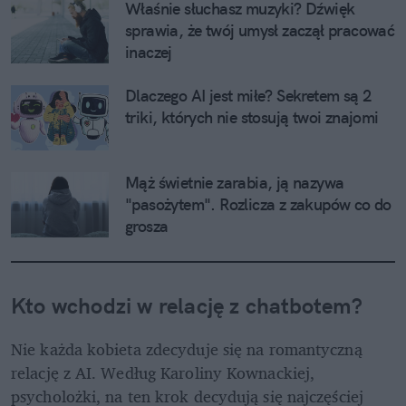
Właśnie słuchasz muzyki? Dźwięk 
sprawia, że twój umysł zaczął pracować 
inaczej
Dlaczego AI jest miłe? Sekretem są 2 
triki, których nie stosują twoi znajomi
Mąż świetnie zarabia, ją nazywa 
"pasożytem". Rozlicza z zakupów co do 
grosza
Kto wchodzi w relację z chatbotem?
Nie każda kobieta zdecyduje się na romantyczną 
relację z AI. Według Karoliny Kownackiej, 
psycholożki, na ten krok decydują się najczęściej 