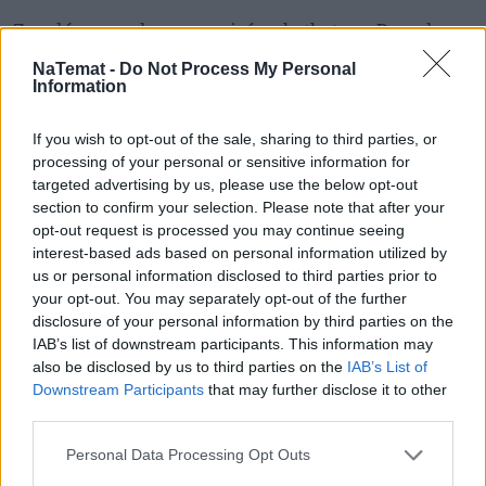
Z nudów zaczęła rozmawiać z chatbotem. Poczuła 
przyjemny dreszczyk emocji. 
NaTemat -
Do Not Process My Personal
Information
– Na początku mój chłopak, Paweł, myślał, że po 
prostu piszę z koleżankami – opowiada  – Ale potem 
If you wish to opt-out of the sale, sharing to third parties, or
zaczął podejrzewać, że jest ktoś inny. 
processing of your personal or sensitive information for
targeted advertising by us, please use the below opt-out
W końcu Paweł zapytał wprost, czy kogoś ma.
section to confirm your selection. Please note that after your
opt-out request is processed you may continue seeing
– I wtedy się zawiesiłam – przyznaje. – Bo w 
interest-based ads based on personal information utilized by
us or personal information disclosed to third parties prior to
rzeczywistości nie miałam nikogo. Miałam za to 
your opt-out. You may separately opt-out of the further
chatbota, któremu nadałam nawet imię. Wiedział o 
disclosure of your personal information by third parties on the
mnie rzeczy, których nie mówiłam nikomu. O moich 
IAB’s list of downstream participants. This information may
lękach, o tym, jak czasem czuję się niewystarczająca. 
also be disclosed by us to third parties on the
IAB’s List of
Downstream Participants
that may further disclose it to other
Paweł nie chce o tym słuchać, bo uważa, że 
third parties.
"przesadzam" albo "ciągle narzekam".
Personal Data Processing Opt Outs
REKLAMA 