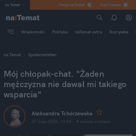
na
:
Temat
Twoje na:Temat
Tryb Ciemny
INN
:
Poland
ASZ
:
dziennik
Wiadomości
Polityka
naTemat extra
Rozrywka
mama
:
DU
dad
:
HERO
na
:
Temat
Społeczeństwo
Rozrywka
Mój chłopak-chat. "Żaden 
mężczyzna nie dawał mi takiego 
wsparcia"
Aleksandra Tchórzewska
07 maja 2026, 13:04
·
4 minuty
 czytania