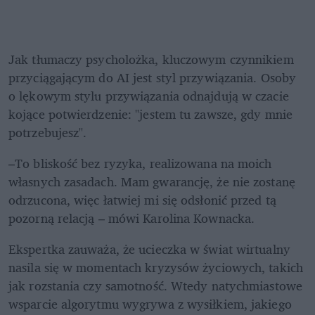
Jak tłumaczy psycholożka, kluczowym czynnikiem 
przyciągającym do AI jest styl przywiązania. Osoby 
o lękowym stylu przywiązania odnajdują w czacie 
kojące potwierdzenie: "jestem tu zawsze, gdy mnie 
potrzebujesz".
–To bliskość bez ryzyka, realizowana na moich 
własnych zasadach. Mam gwarancję, że nie zostanę 
odrzucona, więc łatwiej mi się odsłonić przed tą 
pozorną relacją – mówi Karolina Kownacka.
Ekspertka zauważa, że ucieczka w świat wirtualny 
nasila się w momentach kryzysów życiowych, takich 
jak rozstania czy samotność. Wtedy natychmiastowe 
wsparcie algorytmu wygrywa z wysiłkiem, jakiego 