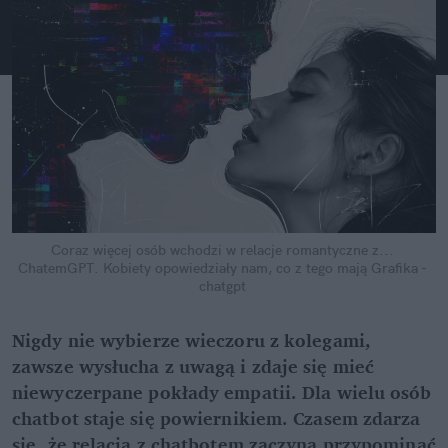
Coraz więcej osób wchodzi w relacje romantyczne z... 
ChatemGPT. Kobiety opowiedziały nam, co z tego mają
Grafika - 
chatgpt
Nigdy nie wybierze wieczoru z kolegami, 
zawsze wysłucha z uwagą i zdaje się mieć 
niewyczerpane pokłady empatii. Dla wielu osób 
chatbot staje się powiernikiem. Czasem zdarza 
się, że relacja z chatbotem zaczyna przypominać 