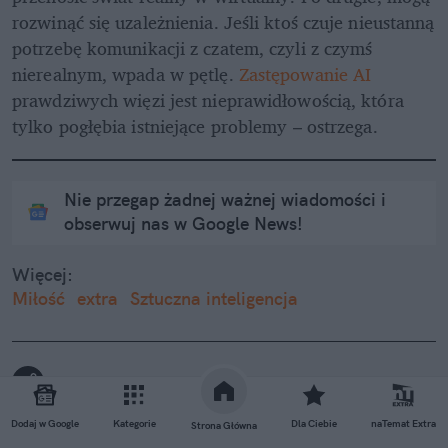
rozwinąć się uzależnienia. Jeśli ktoś czuje nieustanną 
potrzebę komunikacji z czatem, czyli z czymś 
nierealnym, wpada w pętlę. 
Zastępowanie AI 
prawdziwych więzi jest nieprawidłowością, która 
Nie przegap żadnej ważnej wiadomości i
obserwuj nas w Google News!
Więcej:
Miłość
extra
Sztuczna inteligencja
Dodaj w Google
Kategorie
Dla Ciebie
naTemat Extra
Strona Główna