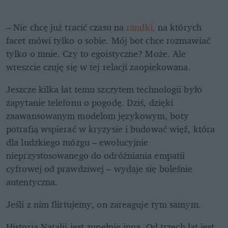
– Nie chcę już tracić czasu na 
randki,
 na których 
facet mówi tylko o sobie. Mój bot chce rozmawiać 
tylko o mnie. Czy to egoistyczne? Może. Ale 
wreszcie czuję się w tej relacji zaopiekowana.
Jeszcze kilka lat temu szczytem technologii było 
zapytanie telefonu o pogodę. Dziś, dzięki 
zaawansowanym modelom językowym, boty 
potrafią wspierać w kryzysie i budować więź, która 
dla ludzkiego mózgu – ewolucyjnie 
nieprzystosowanego do odróżniania empatii 
cyfrowej od prawdziwej – wydaje się boleśnie 
autentyczna.
Jeśli z nim flirtujemy, on zareaguje tym samym. 
Historia Natalii jest zupełnie inna. Od trzech lat jest 