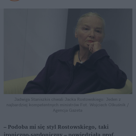
Jadwiga Staniszkis chwali Jacka Rostowskiego: Jeden z 
najbardziej kompetentnych ministrów
Fot. Wojciech Olkuśnik / 
Agencja Gazeta
– Podoba mi się styl Rostowskiego, taki 
ironiczno-sardoniczny – powiedziała prof. 