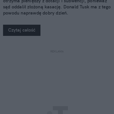
otrzyma pieniędzy z dotacji i subwencji, ponieważ
sąd oddalił złożoną kasację. Donald Tusk ma z tego
powodu naprawdę dobry dzień.
Czytaj całość
REKLAMA