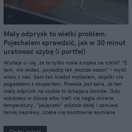
Mały odprysk to wielki problem.
Pojechałem sprawdzić, jak w 30 minut
uratować szybę (i portfel)
Wydaje ci się, że to tylko mała kropka na szkle? "E
tam, nie widać, pojeżdżę tak jeszcze sezon" – myśli
wielu z nas. Sam tak kiedyś myślałem, dopóki nie
pogadałem z ekspertem. Prawda jest taka, że ten
mały odprysk na szybie to tykająca bomba. Gdy
wjedziesz w dziurę albo trafi cię nagła zmiana
temperatury, "pajączek" pójdzie dalej i zamiast
taniej naprawy, czeka cię kosztowna wymiana
szyby. Wybrałem się do serwisu Autoglass®, żeby
na własne oczy zobaczyć, jak profesjonaliści radzą
Czytaj całość