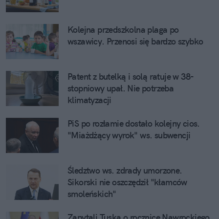
Kolejna przedszkolna plaga po
wszawicy. Przenosi się bardzo szybko
Patent z butelką i solą ratuje w 38-
stopniowy upał. Nie potrzeba
klimatyzacji
PiS po rozłamie dostało kolejny cios.
"Miażdżący wyrok" ws. subwencji
Śledztwo ws. zdrady umorzone.
Sikorski nie oszczędził "kłamców
smoleńskich"
Zapytali Tuska o rocznicę Nawrockiego.