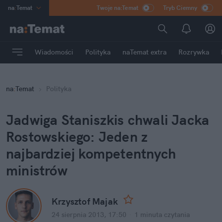
na
:
Temat
Twoje na:Temat
Tryb Ciemny
INN
:
Poland
ASZ
:
dziennik
Wiadomości
Polityka
naTemat extra
Rozrywka
mama
:
DU
dad
:
HERO
na
:
Temat
Polityka
Rozrywka
Jadwiga Staniszkis chwali Jacka 
Rostowskiego: Jeden z 
najbardziej kompetentnych 
ministrów
Krzysztof Majak
24 sierpnia 2013, 17:50
·
1 minuta
 czytania