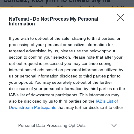
całego. Szpila w Morawieckiego aż bije
po oczach
NaTemat -
Do Not Process My Personal
Information
Koalicja Obywatelska wygrywa nowy sondaż Social
Changes dla Interii. PiS jest drugie i traci 4 punkty
If you wish to opt-out of the sale, sharing to third parties, or
procentowe. Mimo to partia Jarosława
processing of your personal or sensitive information for
Kaczyńskiego wrzuciła badanie na swoje oficjalne
targeted advertising by us, please use the below opt-out
konto w mediach społecznościowych i chwali się,
section to confirm your selection. Please note that after your
opt-out request is processed you may continue seeing
że jest "niezmiennie liderem polskiej prawicy".
interest-based ads based on personal information utilized by
Sprawa ma ewidentnie drugie dno i chodzi o mały,
us or personal information disclosed to third parties prior to
szary słupek po prawej stronie grafiki.
your opt-out. You may separately opt-out of the further
disclosure of your personal information by third parties on the
IAB’s list of downstream participants. This information may
Czytaj całość
also be disclosed by us to third parties on the
IAB’s List of
Downstream Participants
that may further disclose it to other
third parties.
REKLAMA
Personal Data Processing Opt Outs