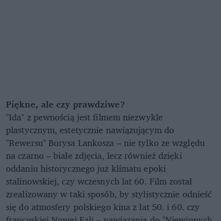
Piękne, ale czy prawdziwe?
"Ida" z pewnością jest filmem niezwykle
plastycznym, estetycznie nawiązującym do
"Rewersu" Borysa Lankosza – nie tylko ze względu
na czarno – białe zdjęcia, lecz również dzięki
oddaniu historycznego już klimatu epoki
stalinowskiej, czy wczesnych lat 60. Film został
zrealizowany w taki sposób, by stylistycznie odnieść
się do atmosfery polskiego kina z lat 50. i 60. czy
francuskiej Nowej Fali – nawiązania do "Niewinnych