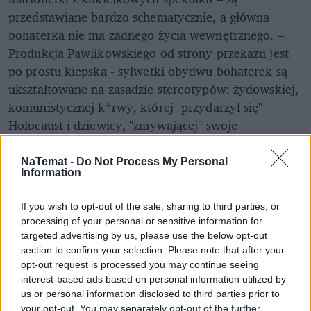
przedstawiane bardzo schematycznie, a główna
bohaterka nie ma żadnego życia wewnętrznego. –
Produkcja Pawlikowskiego od strony przekazu jest
po prostu kiepska - sylwetki obydwu bohaterek są
ukształtowane na zasadzie stereotypów: żydowskiej,
komunistycznej k*rwy, której "przydarzył się"
Holocaust i dziewicy, "zmywającej" swoje
niekatolickie pochodzenie w klasztorze – mówi nam
Datner.
NaTemat -
Do Not Process My Personal
Information
REKLAMA
If you wish to opt-out of the sale, sharing to third parties, or
processing of your personal or sensitive information for
targeted advertising by us, please use the below opt-out
section to confirm your selection. Please note that after your
opt-out request is processed you may continue seeing
interest-based ads based on personal information utilized by
us or personal information disclosed to third parties prior to
your opt-out. You may separately opt-out of the further