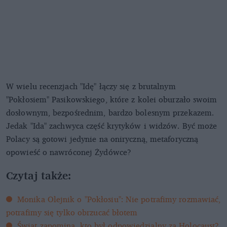
W wielu recenzjach "Idę" łączy się z brutalnym
"Pokłosiem" Pasikowskiego, które z kolei oburzało swoim
dosłownym, bezpośrednim, bardzo bolesnym przekazem.
Jedak "Ida" zachwyca część krytyków i widzów. Być może
Polacy są gotowi jedynie na oniryczną, metaforyczną
opowieść o nawróconej Żydówce?
Czytaj także:
Monika Olejnik o "Pokłosiu": Nie potrafimy rozmawiać,
potrafimy się tylko obrzucać błotem
Świat zapomina, kto był odpowiedzialny za Holocaust?