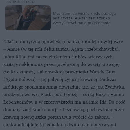
Myślałam, że wiem, kiedy podłoga
jest czysta. Ale ten test szybko
zweryfikował moje przekonanie
"Ida" to oniryczna opowieść o bardzo młodej nowicjuszce
– Annie (w tej roli debiutantka, Agata Trzebuchowska),
która kilka dni przed złożeniem ślubów wieczystych
zostaje nakłoniona przez przełożoną do wizyty u swojej
ciotki - zimnej, stalinowskiej prawniczki Wandy Gruz
(Agata Kulesza) – jej jedynej żyjącej krewnej. Podczas
krótkiego spotkania Anna dowiaduje się, że jest Żydówką,
urodzoną we wsi Piaski pod Łomżą – córką Róży i Haima
Lebensteinów, a w rzeczywistości ma na imię Ida. Po dość
dramatycznej konfrontacji z bezduszną, pozbawioną uczuć
krewną nowicjuszka postanawia wrócić do zakonu -
ciotka odnajduje ją jednak na dworcu autobusowym i