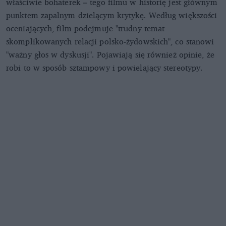
właściwie bohaterek – tego filmu w historię jest głównym
punktem zapalnym dzielącym krytykę. Według większości
oceniających, film podejmuje "trudny temat
skomplikowanych relacji polsko-żydowskich", co stanowi
"ważny głos w dyskusji". Pojawiają się również opinie, że
robi to w sposób sztampowy i powielający stereotypy.