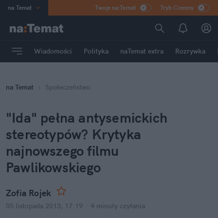
na
:
Temat
Twoje na:Temat
Tryb Ciemny
INN
:
Poland
ASZ
:
dziennik
Wiadomości
Polityka
naTemat extra
Rozrywka
mama
:
DU
dad
:
HERO
na
:
Temat
Społeczeństwo
Rozrywka
"Ida" pełna antysemickich
stereotypów? Krytyka
najnowszego filmu
Pawlikowskiego
Zofia Rojek
05 listopada 2013, 17:19
·
4 minuty
czytania