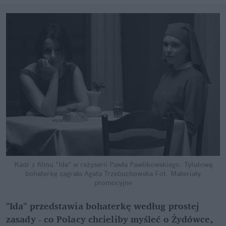
Kadr z filmu "Ida" w reżyserii Pawła Pawlikowskiego. Tytułową
bohaterkę zagrała Agata Trzebuchowska
Fot. Materiały
promocyjne
"Ida" przedstawia bohaterkę według prostej
zasady - co Polacy chcieliby myśleć o Żydówce,