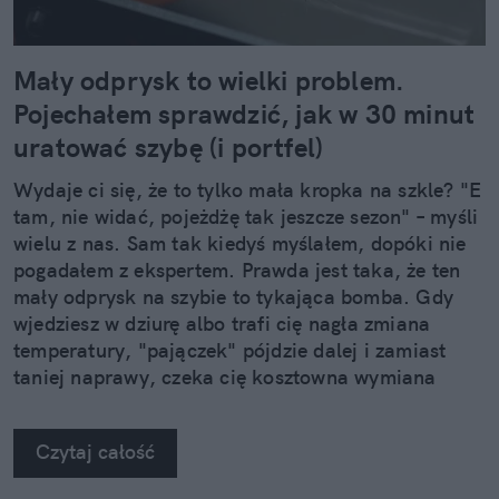
Mały odprysk to wielki problem.
Pojechałem sprawdzić, jak w 30 minut
uratować szybę (i portfel)
Wydaje ci się, że to tylko mała kropka na szkle? "E
tam, nie widać, pojeżdżę tak jeszcze sezon" – myśli
wielu z nas. Sam tak kiedyś myślałem, dopóki nie
pogadałem z ekspertem. Prawda jest taka, że ten
mały odprysk na szybie to tykająca bomba. Gdy
wjedziesz w dziurę albo trafi cię nagła zmiana
temperatury, "pajączek" pójdzie dalej i zamiast
taniej naprawy, czeka cię kosztowna wymiana
szyby. Wybrałem się do serwisu Autoglass®, żeby
na własne oczy zobaczyć, jak profesjonaliści radzą
Czytaj całość
sobie z takimi uszkodzeniami.