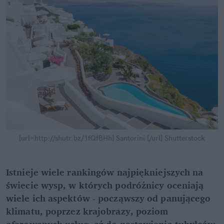
[url=http://shutr.bz/1fQfBHh] Santorini [/url]
Shutterstock
Istnieje wiele rankingów najpiękniejszych na
świecie wysp, w których podróżnicy oceniają
wiele ich aspektów - począwszy od panującego
klimatu, poprzez krajobrazy, poziom