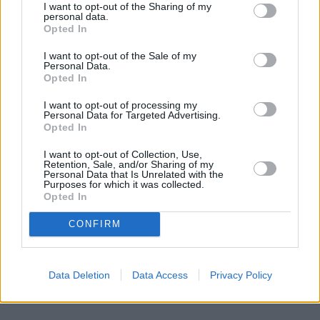
I want to opt-out of the Sharing of my
uważane za najpiękniejsze na Ziemi. Wyspy są
personal data.
Opted In
otoczone rozległą rafą koralową i przezroczystą,
czystą wodą, która jest domem dla ogromnych żółwi
I want to opt-out of the Sale of my
Personal Data.
i egzotycznych ryb. To fantastyczne miejsce dla
Opted In
poszukujących luksusu i tych, którzy chcieliby
spróbować nurkowania. Funkcjonuje tutaj wiele
I want to opt-out of processing my
Personal Data for Targeted Advertising.
profesjonalnych szkół nurkowych.
Opted In
I want to opt-out of Collection, Use,
Retention, Sale, and/or Sharing of my
Personal Data that Is Unrelated with the
Purposes for which it was collected.
Opted In
CONFIRM
Data Deletion
Data Access
Privacy Policy