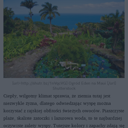
[url=http://shutr.bz/1nVqcVG] Ogród Eden na Maui [/url]
Shutterstock
Ciepły, wilgotny klimat sprawia, że ziemia tutaj jest
niezwykle żyzna, dlatego odwiedzając wyspę można
korzystać z rajskiej obfitości świeżych owoców. Piaszczyste
plaże, skaliste zatoczki i lazurowa woda, to te najbardziej
oczywiste zalety wyspy. Tutejsze kolory i zapachy zdają się