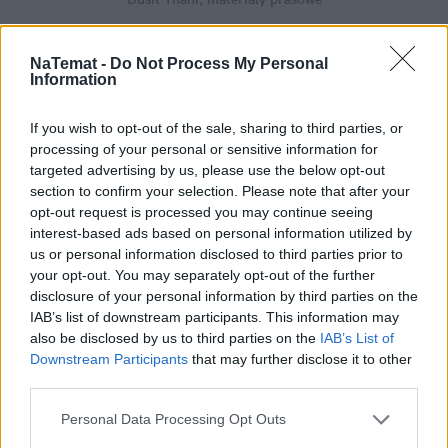
NaTemat -
Do Not Process My Personal
Information
If you wish to opt-out of the sale, sharing to third parties, or
processing of your personal or sensitive information for
targeted advertising by us, please use the below opt-out
section to confirm your selection. Please note that after your
opt-out request is processed you may continue seeing
interest-based ads based on personal information utilized by
us or personal information disclosed to third parties prior to
your opt-out. You may separately opt-out of the further
disclosure of your personal information by third parties on the
IAB’s list of downstream participants. This information may
also be disclosed by us to third parties on the
IAB’s List of
Dusit Thani, materiały prasowe
Downstream Participants
that may further disclose it to other
third parties.
Malediwy to wymarzone miejsce dla tych, którzy
dawno nie mieli czasu się troszkę ponudzić i zająć
Personal Data Processing Opt Outs
dbaniem o swoje ciało i
psyche
. Tutejsze plaże są