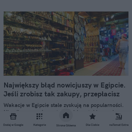
Największy błąd nowicjuszy w Egipcie.
Jeśli zrobisz tak zakupy, przepłacisz
Wakacje w Egipcie stale zyskują na popularności.
Nieodłącznym elementem każdego takiego urlopu
są zakupy. W końcu każdy z nas słyszał o niskich
Dodaj w Google
Kategorie
Dla Ciebie
naTemat Extra
cenach i dobrych produktach z tego kraju.
Strona Główna