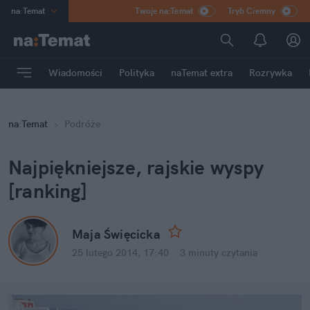
na
:
Temat
Twoje na:Temat
Tryb Ciemny
INN
:
Poland
ASZ
:
dziennik
Wiadomości
Polityka
naTemat extra
Rozrywka
mama
:
DU
dad
:
HERO
na
:
Temat
Podróże
Rozrywka
Najpiękniejsze, rajskie wyspy
[ranking]
Maja Święcicka
25 lutego 2014, 17:40
·
3 minuty
czytania