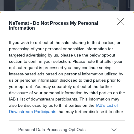
NaTemat -
Do Not Process My Personal
Information
momondo places
Najlepiej zrobić to w miejscu z dobrym WiFi, bo pliki
If you wish to opt-out of the sale, sharing to third parties, or
processing of your personal or sensitive information for
będą trochę ważyły. Przydadzą się, kiedy znajdziemy się
targeted advertising by us, please use the below opt-out
poza zasięgiem zdobywając kolejne europejskie miasto.
section to confirm your selection. Please note that after your
Zarówno mapy, jak i większość innych funkcji aplikacji
opt-out request is processed you may continue seeing
działają w trybie offline. Aplikacja dzielnie spełnia swoje
interest-based ads based on personal information utilized by
us or personal information disclosed to third parties prior to
funkcje i działa bardzo sprawnie.
your opt-out. You may separately opt-out of the further
disclosure of your personal information by third parties on the
W chwili obecnej wydane są przewodniki po: Londynie,
IAB’s list of downstream participants. This information may
Paryżu, Nowym Jorku, Rzymie, Kopenhadze, Berlinie i
also be disclosed by us to third parties on the
IAB’s List of
Barcelonie.
Downstream Participants
that may further disclose it to other
Dzięki opcji zapisywania swoich ulubionych miejsc,
third parties.
aplikacja pomaga stworzyć spersonalizowany przewodnik,
Personal Data Processing Opt Outs
dzięki któremu łatwiej odnaleźć się w wielkim mieście.