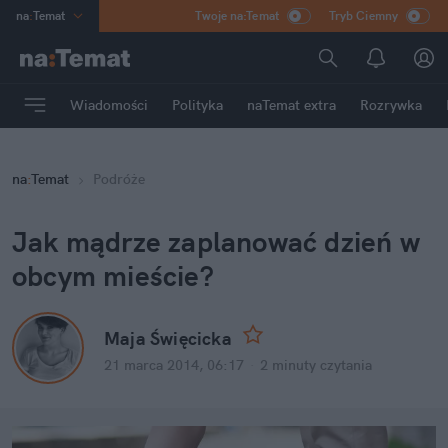
na
:
Temat
Twoje na:Temat
Tryb Ciemny
INN
:
Poland
ASZ
:
dziennik
Wiadomości
Polityka
naTemat extra
Rozrywka
mama
:
DU
dad
:
HERO
na
:
Temat
Podróże
Rozrywka
Jak mądrze zaplanować dzień w
obcym mieście?
Maja Święcicka
21 marca 2014, 06:17
·
2 minuty
czytania