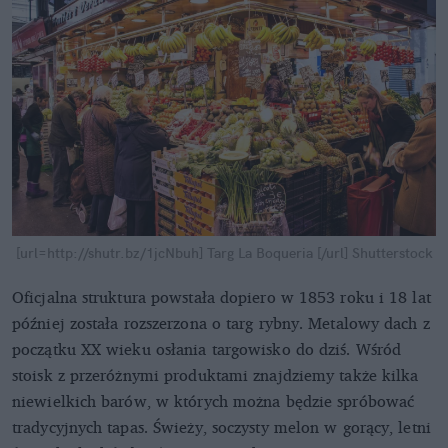
[url=http://shutr.bz/1jcNbuh] Targ La Boqueria [/url]
Shutterstock
Oficjalna struktura powstała dopiero w 1853 roku i 18 lat
później została rozszerzona o targ rybny. Metalowy dach z
początku XX wieku osłania targowisko do dziś. Wśród
stoisk z przeróżnymi produktami znajdziemy także kilka
niewielkich barów, w których można będzie spróbować
tradycyjnych tapas. Świeży, soczysty melon w gorący, letni