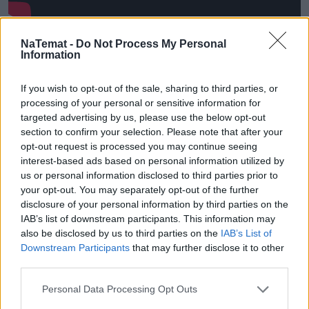
W Barcelonie znajduje się bardzo piękne i świetnie
NaTemat -
Do Not Process My Personal
Information
zaprojektowane oceanarium. Jest tam długi na 80 metrów
przeszklony tunel. Początkowo może wywołać dreszcze na
If you wish to opt-out of the sale, sharing to third parties, or
plecach i wydawać się troszkę niepokojący. Warto się
processing of your personal or sensitive information for
przełamać, bo naprawdę nie ma się czego bać, a wrażenie
targeted advertising by us, please use the below opt-out
jest niesamowite.
section to confirm your selection. Please note that after your
opt-out request is processed you may continue seeing
interest-based ads based on personal information utilized by
us or personal information disclosed to third parties prior to
your opt-out. You may separately opt-out of the further
disclosure of your personal information by third parties on the
IAB’s list of downstream participants. This information may
also be disclosed by us to third parties on the
IAB’s List of
Downstream Participants
that may further disclose it to other
third parties.
Personal Data Processing Opt Outs