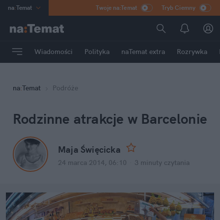
na
:
Temat
Twoje na:Temat
Tryb Ciemny
INN
:
Poland
ASZ
:
dziennik
Wiadomości
Polityka
naTemat extra
Rozrywka
mama
:
DU
dad
:
HERO
na
:
Temat
Podróże
Rozrywka
Rodzinne atrakcje w Barcelonie
Maja Święcicka
24 marca 2014, 06:10
·
3 minuty
czytania