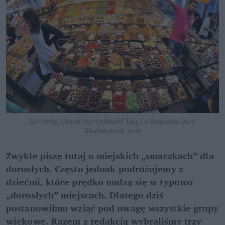
[url=http://shutr.bz/1jcNbuh] Targ La Boqueria [/url]
Shutterstock.com
Zwykle piszę tutaj o miejskich „smaczkach” dla
dorosłych. Często jednak podróżujemy z
dziećmi, które prędko nudzą się w typowo
„dorosłych” miejscach. Dlatego dziś
postanowiłam wziąć pod uwagę wszystkie grupy
wiekowe. Razem z redakcją wybraliśmy trzy