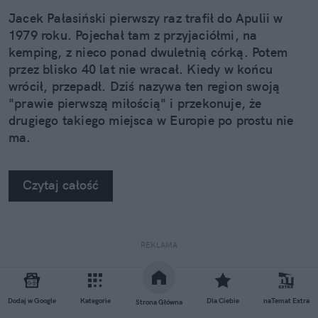
Jacek Pałasiński pierwszy raz trafił do Apulii w
1979 roku. Pojechał tam z przyjaciółmi, na
kemping, z nieco ponad dwuletnią córką. Potem
przez blisko 40 lat nie wracał. Kiedy w końcu
wrócił, przepadł. Dziś nazywa ten region swoją
"prawie pierwszą miłością" i przekonuje, że
drugiego takiego miejsca w Europie po prostu nie
ma.
Czytaj całość
REKLAMA
Dodaj w Google
Kategorie
Dla Ciebie
naTemat Extra
Strona Główna