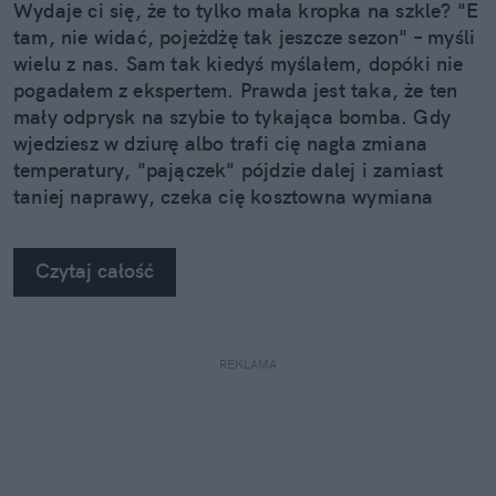
Wydaje ci się, że to tylko mała kropka na szkle? "E
tam, nie widać, pojeżdżę tak jeszcze sezon" – myśli
wielu z nas. Sam tak kiedyś myślałem, dopóki nie
pogadałem z ekspertem. Prawda jest taka, że ten
mały odprysk na szybie to tykająca bomba. Gdy
wjedziesz w dziurę albo trafi cię nagła zmiana
temperatury, "pajączek" pójdzie dalej i zamiast
taniej naprawy, czeka cię kosztowna wymiana
szyby. Wybrałem się do serwisu Autoglass®, żeby
na własne oczy zobaczyć, jak profesjonaliści radzą
Czytaj całość
sobie z takimi uszkodzeniami.
REKLAMA