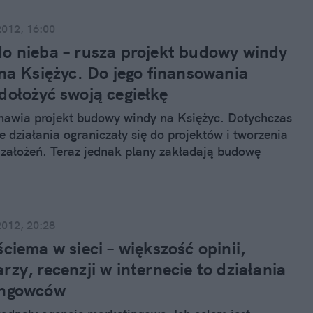
2012, 16:00
o nieba – rusza projekt budowy windy
 na Księżyc. Do jego finansowania
dołożyć swoją cegiełkę
znawia projekt budowy windy na Księżyc. Dotychczas
 działania ograniczały się do projektów i tworzenia
założeń. Teraz jednak plany zakładają budowę
strukcji oraz dotarcie na naturalnego satelitę Ziemi
m lat.
2012, 20:28
ciema w sieci – większość opinii,
zy, recenzji w internecie to działania
ingowców