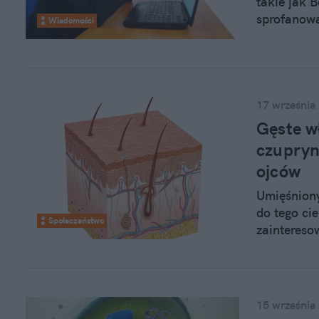
takie jak 
sprofanow
Wiadomości
17 września
Gęste wł
czupryn
ojców
Umięśniony
do tego ci
Społeczeństwo
zaintereso
bujnym owł
bardziej at
ideał part
15 września