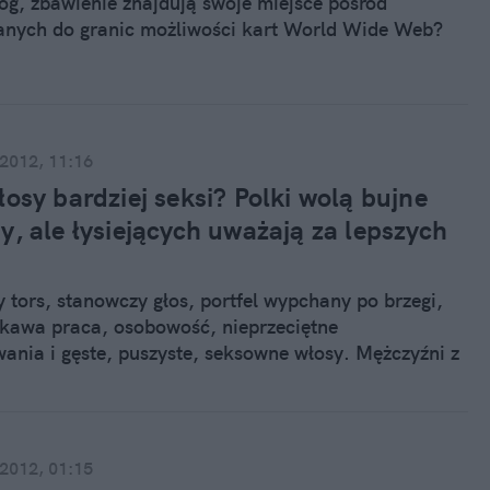
Bóg, zbawienie znajdują swoje miejsce pośród
anych do granic możliwości kart World Wide Web?
 2012, 11:16
osy bardziej seksi? Polki wolą bujne
y, ale łysiejących uważają za lepszych
 tors, stanowczy głos, portfel wypchany po brzegi,
ekawa praca, osobowość, nieprzeciętne
wania i gęste, puszyste, seksowne włosy. Mężczyźni z
osieniem głowy postrzegani są przez Polki jako
rakcyjni. Czy łysina może więc zepsuć ten sielski
nera?
 2012, 01:15