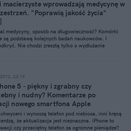
 macierzyste wprowadzają medycynę w
zestrzeń. "Poprawią jakość życia"
]
aal medycyny, sposób na długowieczność? Komórki
e są podstawą kolejnych badań naukowców. I
odkryć. Nie chodzi zresztą tylko o wydłużanie
życia, ale także o jego komfort. Badania nad
macierzystymi doprowadziły francuskich
do ważnego odkrycia: jak pobudzić do pracy
sa i skłonić ją do działania po okresie uśpienia.
 2012, 23:19
hone 5 - piękny i zgrabny czy
zebny i nudny? Komentarze po
acji nowego smartfona Apple
achwyceni i wynoszą telefon pod niebiosa, inni kręcą
erdzą, że aktualizacja jest nieznaczna. iPhone to
owacji czy przeciętny telefon za ogromne pieniądze?