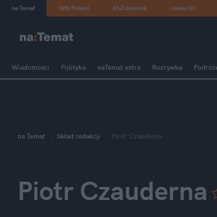
na
:
Temat
INN
:
Poland
ASZ
:
dziennik
mama
:
DU
Wiadomości
Polityka
naTemat extra
Rozrywka
Podróż
na
:
Temat
Skład redakcji
Piotr Czauderna
Piotr Czauderna