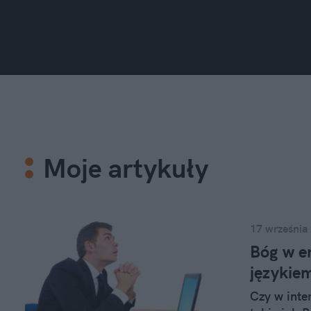
Moje artykuły
17 września
Bóg w e
językie
Czy w inte