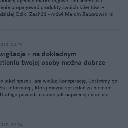
ładnęły agencje marketingowe. Ich celem jest
żenie propagować produkty swoich klientów. –
o dzisiaj Dziki Zachód – mówi Marcin Zaborowski z
rketingowej FEB.
2012, 20:19
wigilacja – na dokładnym
etleniu twojej osoby można dobrze
 o jakiś spisek, ani wielką konspirację. Jesteśmy po
zką informacji, którą można sprzedać za niemałe
Dlatego powiedz o sobie jak najwięcej i stań się
em doskonałym, czyli konsumentem w pełni
tnym.
2012, 12:24