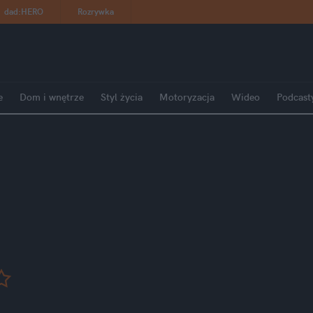
dad
:
HERO
Rozrywka
e
Dom i wnętrze
Styl życia
Motoryzacja
Wideo
Podcast