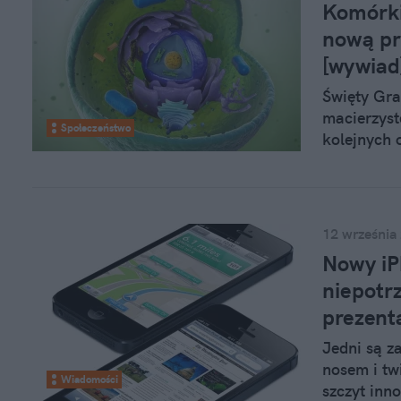
Komórki
nową pr
[wywiad
Święty Gr
macierzyst
Społeczeństwo
kolejnych 
ludzkiego 
komórkami 
naukowców 
cebulkę wło
12 września
Nowy iP
niepotr
prezent
Jedni są z
nosem i twi
Wiadomości
szczyt inn