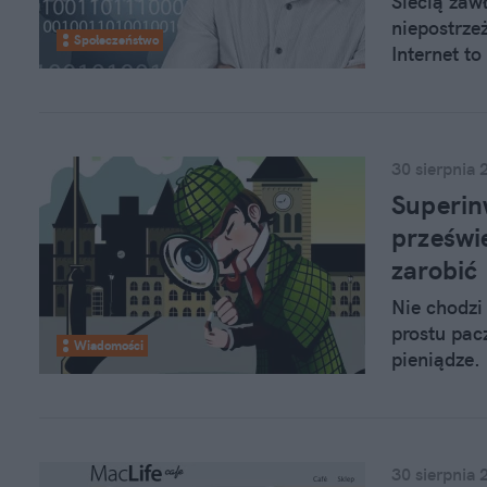
Siecią zaw
niepostrze
Społeczeństwo
Internet t
agencji ma
30 sierpnia 
Superin
prześwi
zarobić
Nie chodzi
prostu pac
Wiadomości
pieniądze. 
konsument
transparen
30 sierpnia 