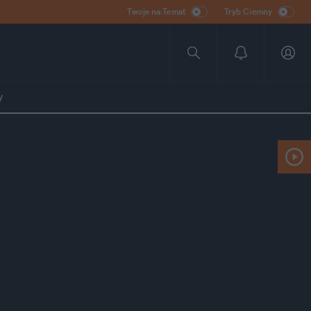
Twoje na:Temat
Tryb Ciemny
y