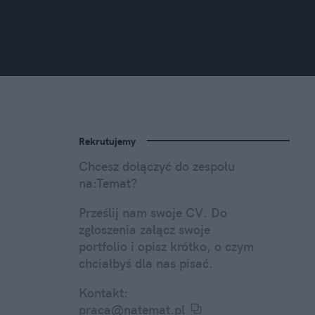
Rekrutujemy
Chcesz dołączyć do zespołu
na:Temat?
Prześlij nam swoje CV. Do
zgłoszenia załącz swoje
portfolio i opisz krótko, o czym
chciałbyś dla nas pisać.
Kontakt:
praca@natemat.pl