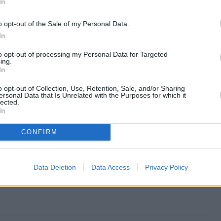
 na żywo]
In
zpoczęła się konferencja Apple, na której
o opt-out of the Sale of my Personal Data.
obnie zaprezentowany zostanie nowy model
In
smartfona – iPhone 5. Śledź ją razem z nami.
to opt-out of processing my Personal Data for Targeted
ing.
In
o opt-out of Collection, Use, Retention, Sale, and/or Sharing
ersonal Data that Is Unrelated with the Purposes for which it
lected.
2012, 20:20
In
zy telefon na rynku? Testujemy One X,
CONFIRM
 model marki HTC
ubiega się o miano jednego z najlepszych telefonów
Data Deletion
Data Access
Privacy Policy
Producent mierzy wysoko – chce pobić Samsunga i
 ambicje w tym przypadku są uzasadnione?