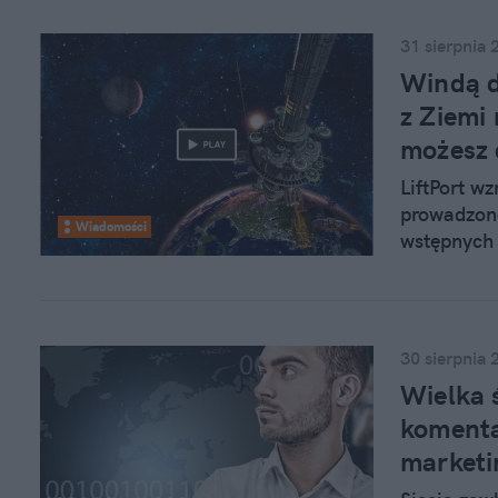
31 sierpnia 
Windą d
z Ziemi
możesz 
LiftPort w
prowadzone
Wiadomości
wstępnych 
próbnej kon
już za osie
30 sierpnia 
Wielka ś
komentar
market