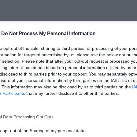
 2012, 22:00
-
Do Not Process My Personal Information
hone 5 Apple'a ujrzał światło dzienne –
 ekran, potężny procesor. Show skradły
to opt-out of the sale, sharing to third parties, or processing of your per
formation for targeted advertising by us, please use the below opt-out s
iPody
r selection. Please note that after your opt-out request is processed y
ny, wypatrywany, dopytywany, w końcu jest – nowy
eing interest-based ads based on personal information utilized by us or
disclosed to third parties prior to your opt-out. You may separately opt-
To była zdecydowanie najbardziej wyczekiwana
losure of your personal information by third parties on the IAB’s list of
pple w historii. Wejściówki na wydarzenie rozeszły
. This information may also be disclosed by us to third parties on the
IA
anaście minut. Przecieki o nowym sprzęcie krążyły po
Participants
that may further disclose it to other third parties.
od dłuższego czasu. Apogeum medialnej i
cznej gorączki przypadło na 12 września. Czy Apple
okładane w nim oczekiwania?
l Data Processing Opt Outs
 2012, 18:30
jawni iPhone 5? Trwa konferencja
o opt-out of the Sharing of my personal data.