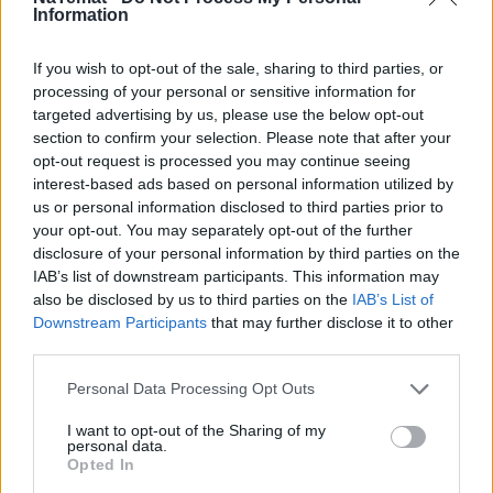
Information
Dlaczego szklanki robią się mętne?
If you wish to opt-out of the sale, sharing to third parties, or
31 grudnia 2021, 11:46
processing of your personal or sensitive information for
Dni wolne od pracy w 2022 roku.
targeted advertising by us, please use the below opt-out
Kiedy zaplanować urlop, aby
section to confirm your selection. Please note that after your
odpocząć? [GOTOWA LISTA]
opt-out request is processed you may continue seeing
30 grudnia 2021, 18:16
interest-based ads based on personal information utilized by
7 drinków bezalkoholowych na
us or personal information disclosed to third parties prior to
Sylwestra [PRZEPISY]
your opt-out. You may separately opt-out of the further
disclosure of your personal information by third parties on the
IAB’s list of downstream participants. This information may
30 grudnia 2021, 18:09
also be disclosed by us to third parties on the
IAB’s List of
10 przesądów sylwestrowych, których
Downstream Participants
that may further disclose it to other
na pewno nie znasz
third parties.
Personal Data Processing Opt Outs
17 grudnia 2021, 16:02
I want to opt-out of the Sharing of my
Co zrobić, żeby choinka nie gubiła
personal data.
igieł?
Opted In