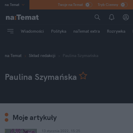
na
:
Temat
Twoje na:Temat
Tryb Ciemny
INN
:
Poland
ASZ
:
dziennik
Wiadomości
Polityka
naTemat extra
Rozrywka
mama
:
DU
dad
:
HERO
Rozrywka
na
:
Temat
Skład redakcji
Paulina Szymańska
Paulina Szymańska
Moje artykuły
13 stycznia 2022, 15:25