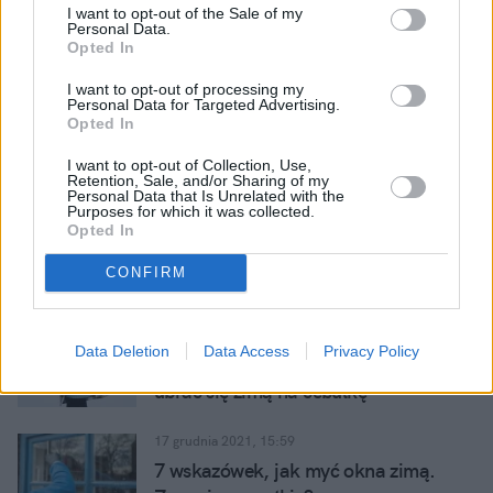
I want to opt-out of the Sale of my
17 grudnia 2021, 16:01
Personal Data.
Zamarznięte drzwi w samochodzie.
Opted In
Jak dostać się do auta? Oto kilka
I want to opt-out of processing my
sztuczek
Personal Data for Targeted Advertising.
Opted In
17 grudnia 2021, 16:01
Jak zabezpieczyć akumulator przed
I want to opt-out of Collection, Use,
mrozem?
Retention, Sale, and/or Sharing of my
Personal Data that Is Unrelated with the
Purposes for which it was collected.
Opted In
17 grudnia 2021, 16:01
Jak zabezpieczyć wycieraczki przed
CONFIRM
mrozem? Nie rób tego na siłę!
17 grudnia 2021, 15:59
Data Deletion
Data Access
Privacy Policy
Ubiór na Shreka? Prawie. Sprawdź, jak
ubrać się zimą na cebulkę
17 grudnia 2021, 15:59
7 wskazówek, jak myć okna zimą.