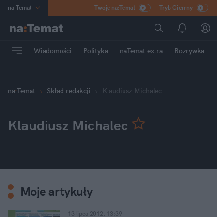
na
:
Temat
Twoje na:Temat
Tryb Ciemny
INN
:
Poland
ASZ
:
dziennik
Wiadomości
Polityka
naTemat extra
Rozrywka
mama
:
DU
dad
:
HERO
Rozrywka
na
:
Temat
Skład redakcji
Klaudiusz Michalec
Klaudiusz Michalec
Moje artykuły
13 lipca 2012, 13:39