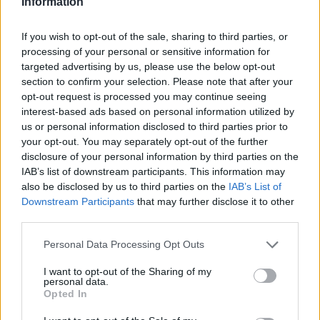
Information
zniesławienie? "To jest niebezpieczny
przepis, który przekłada się na życie
If you wish to opt-out of the sale, sharing to third parties, or
zwykłych ludzi
08 lipca 2012, 14:00
processing of your personal or sensitive information for
Terlikowski krytykuje okładkę w
targeted advertising by us, please use the below opt-out
"Newsweeku". Autorka tekstu: To nie
section to confirm your selection. Please note that after your
kaprys, one naprawdę kochają to
opt-out request is processed you may continue seeing
dziecko
08 lipca 2012, 11:29
interest-based ads based on personal information utilized by
Kurski: Stoję na gruncie konstytucji.
us or personal information disclosed to third parties prior to
your opt-out. You may separately opt-out of the further
Rodzina jest związkiem kobiety i
disclosure of your personal information by third parties on the
mężczyzny. Biedroń: Nie zna pan
IAB’s list of downstream participants. This information may
konstytucji
08 lipca 2012, 09:23
also be disclosed by us to third parties on the
IAB’s List of
Marek Migalski obraża Serenę Williams
Downstream Participants
that may further disclose it to other
czy Annę Grodzką? "Isia gra z jakimś
third parties.
amerykańskim Grodzkim. To
Personal Data Processing Opt Outs
niesprawiedliwe"
07 lipca 2012, 21:54
Radwańska bez ojca w finale
I want to opt-out of the Sharing of my
Wimbledonu. "Bywa, że zamiany
personal data.
Opted In
trenerów wychodzą na dobre. Nie tylko
w tenisie"
07 lipca 2012, 18:03