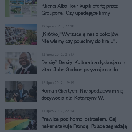
Klienci Alba Tour kupili ofertę przez
Groupona. Czy upadające firmy
wykorzystują serwis jako ostatnią deskę
ratunku?
12 lipca 2012, 22:10
[Krótko]"Wyrzucają nas z pokojów.
Nie wiemy czy polecimy do kraju".
Kolejne biuro podróży upada?
12 lipca 2012, 21:17
Da się? Da się. Kulturalna dyskusja o in
vitro. John Godson przyznaje się do
niewiedzy, Anna Grodzka rozmawia o
religii
12 lipca 2012, 19:19
Roman Giertych: Nie spodziewam się
dożywocia dla Katarzyny W.
11 lipca 2012, 22:24
Prawica pod homo-ostrzałem. Gej-
haker atakuje Frondę. Polsce zagrażają