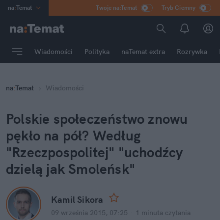
na
:
Temat
Twoje na:Temat
Tryb Ciemny
INN
:
Poland
ASZ
:
dziennik
Wiadomości
Polityka
naTemat extra
Rozrywka
mama
:
DU
dad
:
HERO
na
:
Temat
Wiadomości
Rozrywka
Polskie społeczeństwo znowu 
pękło na pół? Według 
"Rzeczpospolitej" "uchodźcy 
dzielą jak Smoleńsk"
Kamil Sikora
09 września 2015, 07:25
·
1 minuta
 czytania