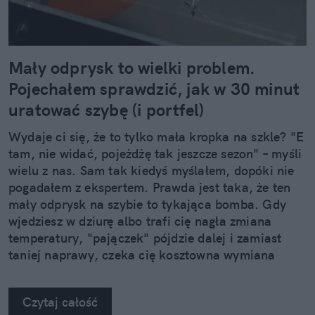
Mały odprysk to wielki problem.
Pojechałem sprawdzić, jak w 30 minut
uratować szybę (i portfel)
Wydaje ci się, że to tylko mała kropka na szkle? "E
tam, nie widać, pojeżdżę tak jeszcze sezon" – myśli
wielu z nas. Sam tak kiedyś myślałem, dopóki nie
pogadałem z ekspertem. Prawda jest taka, że ten
mały odprysk na szybie to tykająca bomba. Gdy
wjedziesz w dziurę albo trafi cię nagła zmiana
temperatury, "pajączek" pójdzie dalej i zamiast
taniej naprawy, czeka cię kosztowna wymiana
szyby. Wybrałem się do serwisu Autoglass®, żeby
na własne oczy zobaczyć, jak profesjonaliści radzą
Czytaj całość
sobie z takimi uszkodzeniami.