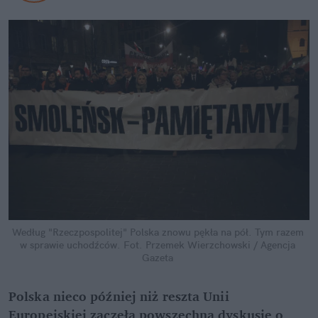
Według "Rzeczpospolitej" Polska znowu pękła na pół. Tym razem 
w sprawie uchodźców.
Fot. Przemek Wierzchowski / Agencja 
Gazeta
Polska nieco później niż reszta Unii 
Europejskiej zaczęła powszechną dyskusję o 