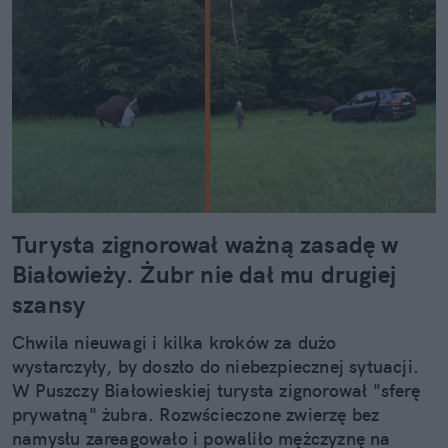
Turysta zignorował ważną zasadę w
Białowieży. Żubr nie dał mu drugiej
szansy
Chwila nieuwagi i kilka kroków za dużo
wystarczyły, by doszło do niebezpiecznej sytuacji.
W Puszczy Białowieskiej turysta zignorował "sferę
prywatną" żubra. Rozwścieczone zwierzę bez
namysłu zareagowało i powaliło mężczyznę na