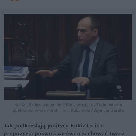
Kukiz'15 chce tak zmienić Konstytucję, by Trybunał sam
publikował swoje wyroki.
fot. Kuba Atys / Agencja Gazeta
Jak podkreślają politycy Kukiz'15 ich
propozycja pozwoli zarówno zachować twarz