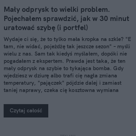
Mały odprysk to wielki problem.
Pojechałem sprawdzić, jak w 30 minut
uratować szybę (i portfel)
Wydaje ci się, że to tylko mała kropka na szkle? "E
tam, nie widać, pojeżdżę tak jeszcze sezon" – myśli
wielu z nas. Sam tak kiedyś myślałem, dopóki nie
pogadałem z ekspertem. Prawda jest taka, że ten
mały odprysk na szybie to tykająca bomba. Gdy
wjedziesz w dziurę albo trafi cię nagła zmiana
temperatury, "pajączek" pójdzie dalej i zamiast
taniej naprawy, czeka cię kosztowna wymiana
szyby. Wybrałem się do serwisu Autoglass®, żeby
na własne oczy zobaczyć, jak profesjonaliści radzą
Czytaj całość
sobie z takimi uszkodzeniami.
REKLAMA