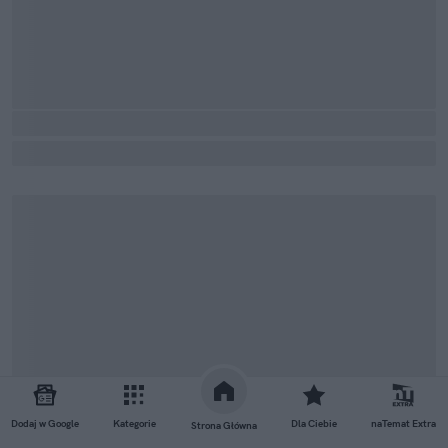
Dodaj w Google
Kategorie
Dla Ciebie
naTemat Extra
Strona Główna