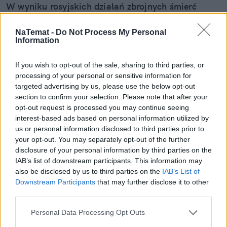
W wyniku rosyjskich działań zbrojnych śmierć
poniósł polski wolontariusz, który pomagał na
terenie Ukrainy tamtejszym mieszkańcom.
NaTemat -
Do Not Process My Personal
Information
Tragiczne doniesienia potwierdził we wtorek Maciej
Wiewiór, rzecznik MSZ. Zapewnił, że rodzina
If you wish to opt-out of the sale, sharing to third parties, or
zmarłego otrzyma odpowiednie wsparcie
processing of your personal or sensitive information for
konsularne od polskiej ambasady w Kijowie.
targeted advertising by us, please use the below opt-out
section to confirm your selection. Please note that after your
opt-out request is processed you may continue seeing
Czytaj całość
interest-based ads based on personal information utilized by
us or personal information disclosed to third parties prior to
your opt-out. You may separately opt-out of the further
disclosure of your personal information by third parties on the
REKLAMA
IAB’s list of downstream participants. This information may
also be disclosed by us to third parties on the
IAB’s List of
Downstream Participants
that may further disclose it to other
third parties.
Personal Data Processing Opt Outs