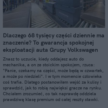
Dlaczego 68 tysięcy części dziennie ma
znaczenie? To gwarancja spokojnej
eksploatacji auta Grupy Volkswagen
Znasz to uczucie, kiedy oddajesz auto do
mechanika, a on ze stoickim spokojem, rzuca:
"Panie, czekamy na części, może będą w czwartek,
a może po niedzieli". I w tym momencie człowieka
coś trafia. Dlatego postanowiłem wejść za kulisy i
sprawdzić, jak to robią najwięksi gracze na rynku.
Chciałem zrozumieć, co tak naprawdę oddziela
prawdziwą klasę premium od całej reszty stawki.
Kiedy zobaczyłem twarde dane, po prostu złapałem