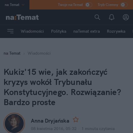
na
:
Temat
Twoje na:Temat
Tryb Ciemny
INN
:
Poland
ASZ
:
dziennik
Wiadomości
Polityka
naTemat extra
Rozrywka
mama
:
DU
dad
:
HERO
na
:
Temat
Wiadomości
Rozrywka
Kukiz'15 wie, jak zakończyć
kryzys wokół Trybunału
Konstytucyjnego. Rozwiązanie?
Bardzo proste
Anna Dryjańska
08 kwietnia 2016, 05:32
·
1 minuta
czytania