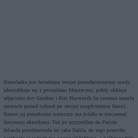
Nastolatka jest świadoma swojej ponadprzeciętnej urody,
identyfikuje się z gwiazdami filmowymi, pokój obkleja
zdjęciami Avy Gardner i Rity Hayworth (ta ostatnia zmarła
niewiele ponad tydzień po swojej niegdysiejszej fance).
Nawet jej pseudonim sceniczny ma źródło w ówczesnej
fascynacji aktorkami. Tuż po przyjeździe do Paryża
Iolanda przedstawiała się jako Dalila, do tego pomysłu
natchnęła ją jednak nie opowieść biblijna, a hollywoodzki