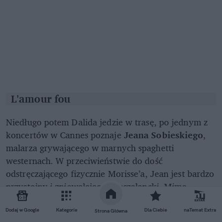
L'amour fou
Niedługo potem Dalida jedzie w trasę, po jednym z
koncertów w Cannes poznaje
Jeana Sobieskiego
,
malarza grywającego w marnych spaghetti
westernach. W przeciwieństwie do dość
odstręczającego fizycznie Morisse’a, Jean jest bardzo
przystojny i zniewalająco nonszalancki. Mimo
polskich, a w dodatku szlacheckich korzeni, bliżej
mu do zepsutej bohemy niż kółka gentlemanów.
Dodaj w Google
Kategorie
Dla Ciebie
naTemat Extra
Strona Główna