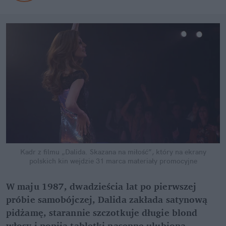
Kadr z filmu „Dalida. Skazana na miłość”, który na ekrany
polskich kin wejdzie 31 marca
materiały promocyjne
W maju 1987, dwadzieścia lat po pierwszej
próbie samobójczej, Dalida zakłada satynową
pidżamę, starannie szczotkuje długie blond
włosy i popija tabletki nasenne ulubioną