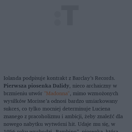
Iolanda podpisuje kontrakt z Barclay’s Records.
Pierwsza piosenka Dalidy
, nieco archaiczny w
brzmieniu utwór
"Madonna"
, mimo wzmożonych
wysiłków Morisse’a odnosi bardzo umiarkowany
sukces, co tylko mocniej determinuje Luciena
znanego z pracoholizmu i ambicji, żeby znaleźć dla
nowego nabytku wytwórni hit. Udaje mu się, w
1956 roku wychodzi „Bambino”, piosenka, która