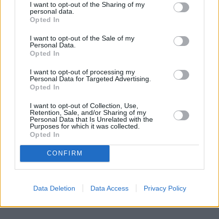
stenotypistkę i sekretarkę. To dobre, nowoczesne
I want to opt-out of the Sharing of my
zawody, ale dziewczyna wzdycha do swojego
personal data.
Opted In
prywatnego ołtarzyka z gwiazdami Hollywood i
marzy o karierze aktorskiej. Nie wie od czego
I want to opt-out of the Sale of my
Personal Data.
miałaby zacząć, przypadkowo natrafia na informację
Opted In
o konkursie piękności i postanawia się zgłosić.
I want to opt-out of processing my
Konkurs nazywa się Miss Ondine i jest raczej mały,
Personal Data for Targeted Advertising.
ale pozwala zakosztować odrobiny wielkiego świata,
Opted In
o którym marzy. 17-latka wygrywa koronę, a rok
I want to opt-out of Collection, Use,
później rzuca szkołę i zaczyna pracować jako
Retention, Sale, and/or Sharing of my
Personal Data that Is Unrelated with the
modelka dla lokalnego domu mody. Nowe zajęcie
Purposes for which it was collected.
Opted In
podoba się jej zdecydowanie bardziej, niż praca
sekretarki, jednak nie jest to kariera wybiegowa, a
CONFIRM
raczej rola żywego manekina, na którym upina się
materiały.
Data Deletion
Data Access
Privacy Policy
REKLAMA