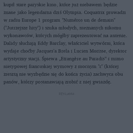
kupił stare paryskie kino, które już niebawem będzie
znane jako legendarna dziś Olympia. Coquatrix prowadzi
w radiu Europe 1 program "Numéros un de demain"
("Jutrzejsze hity") i szuka młodych, nieznanych nikomu
wykonawców, których mógłby zaprezentować na antenie.
Dalidy słuchają Eddy Barclay, właściciel wytwórni, która
wydaje choćby Jacques’a Brela i Lucien Morisse, dyrektor
artystyczny stacji. Śpiewa „Etrangère au Paradis” i mimo
nietypowej francuskiej wymowy z mocnym "r" (której
zresztą nie wyzbędzie się do końca życia) zachwyca obu
panów, którzy postanawiają zrobić z niej gwiazdę.
REKLAMA