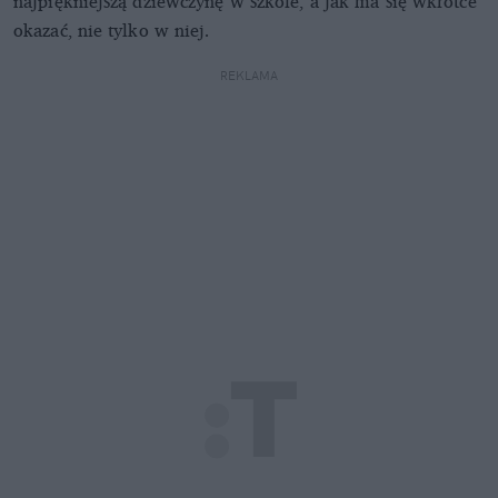
najpiękniejszą dziewczynę w szkole, a jak ma się wkrótce
okazać, nie tylko w niej.
REKLAMA