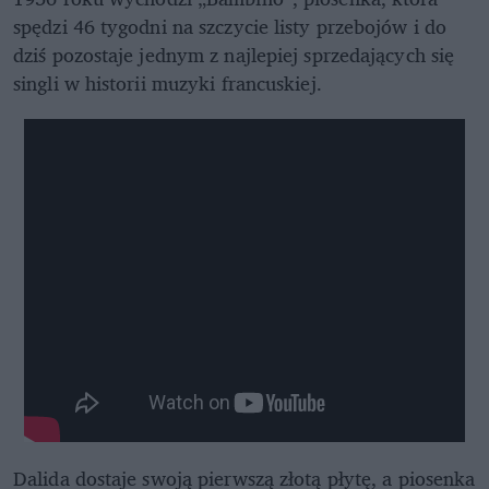
spędzi 46 tygodni na szczycie listy przebojów i do
dziś pozostaje jednym z najlepiej sprzedających się
singli w historii muzyki francuskiej.
„Bambino” z 1956 roku to pierwszy hit Dalidy, często
mylnie brany za jej pierwszą piosenkę.
Dalida dostaje swoją pierwszą złotą płytę, a piosenka