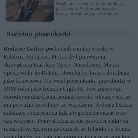
Myślałam, że wiem, kiedy podłoga
jest czysta. Ale ten test szybko
zweryfikował moje przekonanie
Rodzina piosenkarki
Rodzice Dalidy
pochodzili z małej wioski w
Kalabrii. Jej ojciec, Pietro, był pierwszym
skrzypkiem Kairskiej Opery Narodowej. Matka
opiekowała się Dalidą i dwójką jej braci i dorabiała
jako krawcowa. Na świat piosenkarka przychodzi w
1933 roku jako Iolanda Gigliotti. Jest zdrowym,
dorodnym dzieckiem, jednak szybko okazuje się, że
ma poważne problemy ze wzrokiem. Jeden z lekarzy
nakazuje rodzicom na kilka tygodni zawiązać oczy
dziewczynce. Pomysł lekarza nie przynosi żadnych
rezultatów, sprawia natomiast, że Iolanda do końca
życia będzie się bała ciemności i spała przy zapalonej