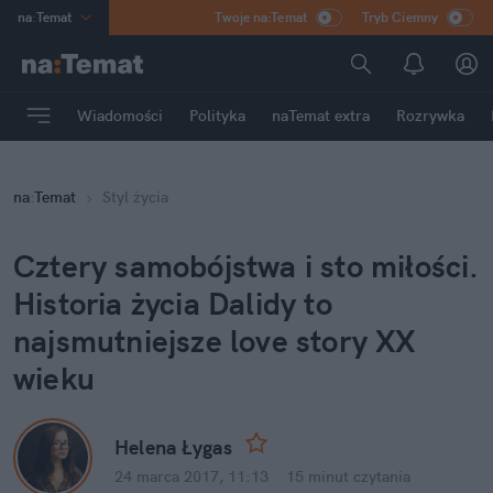
na
:
Temat
Twoje na:Temat
Tryb Ciemny
INN
:
Poland
ASZ
:
dziennik
Wiadomości
Polityka
naTemat extra
Rozrywka
mama
:
DU
dad
:
HERO
na
:
Temat
Styl życia
Rozrywka
Cztery samobójstwa i sto miłości.
Historia życia Dalidy to
najsmutniejsze love story XX
wieku
Helena Łygas
24 marca 2017, 11:13
·
15 minut
czytania