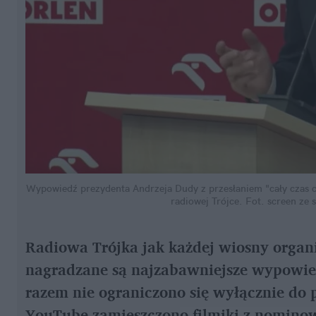
Wypowiedź prezydenta Andrzeja Dudy z przesłaniem "cały czas c
radiowej Trójce.
Fot. screen ze 
Radiowa Trójka jak każdej wiosny organi
nagradzane są najzabawniejsze wypowie
razem nie ograniczono się wyłącznie do
YouTube zamieszczono filmiki z nomino