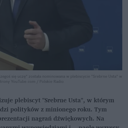
zegoś się uczę" została nominowana w plebiscycie "Srebrne Usta" w
strony YouTube.com / Polskie Radio
zuje plebiscyt "Srebrne Usta", w którym
dzi polityków z minionego roku. Tym
 prezentacji nagrań dźwiękowych. Na
wanymi wypowiedziami i... nagle wszyscy