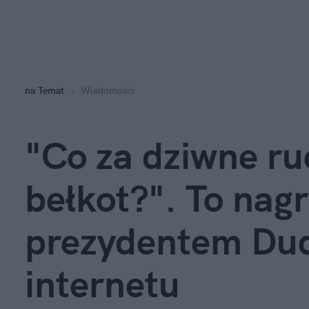
na
:
Temat
Wiadomości
"Co za dziwne ru
bełkot?". To nagr
prezydentem Dudą
internetu