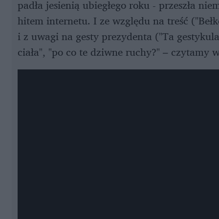
padła jesienią ubiegłego roku - przeszła nie
hitem internetu. I ze względu na treść ("Be
i z uwagi na gesty prezydenta ("Ta gestykul
ciała", "po co te dziwne ruchy?" – czytamy 
Wystąpienie prezydenta Andrzeja Dudy o tym, że "cały c
nagrody "Srebrne Usta".