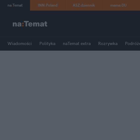
na
:
Temat
INN
:
Poland
ASZ
:
dziennik
mama
:
DU
Wiadomości
Polityka
naTemat extra
Rozrywka
Podróż