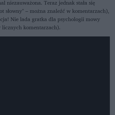
mal niezauważona. Teraz jednak stała się
łkot słowny" – można znaleźć w komentarzach),
acja! Nie lada gratka dla psychologii mowy
w licznych komentarzach).
zas czegoś się uczy" zostało nominowane do trójkowej