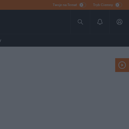
Twoje na:Temat
Tryb Ciemny
y