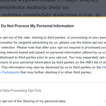
 prezydenta Andrzeja Dudy na
a państwa opowiadała studentom o tym, że
kazji ta głowa wykonywała nietypowe gesty
-
Do Not Process My Personal Information
.
to opt-out of the sale, sharing to third parties, or processing of your per
formation for targeted advertising by us, please use the below opt-out s
r selection. Please note that after your opt-out request is processed y
e
"Srebrne Usta"
już minął. Słuchacze Trójki
eing interest-based ads based on personal information utilized by us or
 27 marca. Zwycięzców poznamy wkrótce -5
disclosed to third parties prior to your opt-out. You may separately opt-
losure of your personal information by third parties on the IAB’s list of
. This information may also be disclosed by us to third parties on the
IA
Participants
that may further disclose it to other third parties.
l Data Processing Opt Outs
o opt-out of the Sharing of my personal data.