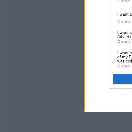
Opted 
I want t
Opted 
I want 
Advertis
Opted 
I want t
of my P
was col
Opted 