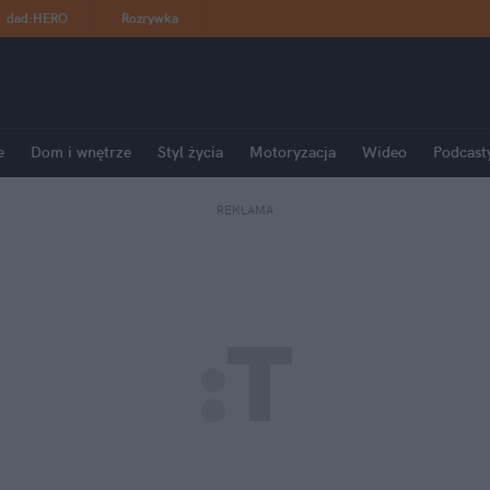
dad
:
HERO
Rozrywka
e
Dom i wnętrze
Styl życia
Motoryzacja
Wideo
Podcast
REKLAMA