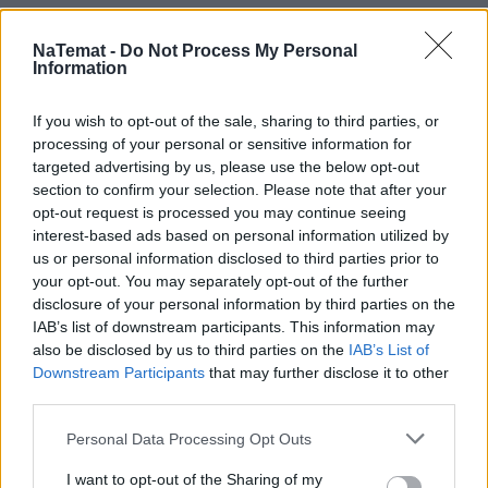
Powrót do codziennego rytmu po
NaTemat -
Do Not Process My Personal
wakacjach. Pomysły na ciepłe i
Information
smaczne śniadanie w kilka minut
If you wish to opt-out of the sale, sharing to third parties, or
Choć wakacyjny rytm jeszcze trwa w najlepsze,
processing of your personal or sensitive information for
wiele osób powoli zaczyna przygotowywać się do
targeted advertising by us, please use the below opt-out
powrotu do codziennych obowiązków. Wrzesień
section to confirm your selection. Please note that after your
zwykle oznacza wcześniejsze pobudki, więcej spraw
opt-out request is processed you may continue seeing
do załatwienia i mniej czasu rano. Właśnie dlatego
interest-based ads based on personal information utilized by
us or personal information disclosed to third parties prior to
już teraz warto pomyśleć o rozwiązaniach, które
your opt-out. You may separately opt-out of the further
ułatwią nam przygotowanie ciepłego śniadania –
disclosure of your personal information by third parties on the
bez konieczności spędzania długich minut w
IAB’s list of downstream participants. This information may
kuchni.
also be disclosed by us to third parties on the
IAB’s List of
Downstream Participants
that may further disclose it to other
Czytaj całość
third parties.
Personal Data Processing Opt Outs
I want to opt-out of the Sharing of my
REKLAMA