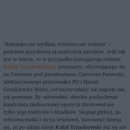
"Kaszanka nie wędlina, teściowa nie rodzina" –
podobno przysłowia są mądrością narodów. Jeśli tak
jest w istocie, to w przypadku lustrującego rodzinę
Rafała Trzaskowskiego
internauty, ukrywającego się
na Twitterze pod pseudonimem Czerwone Potworki,
zdeklarowanego przeciwnika PO i Hanny
Gronkiewicz-Waltz, coś najwyraźniej nie zagrało tak,
jak powinno. By udowodnić ubeckie pochodzenie
kandydata zjednoczonej opozycji zlustrował nie
tylko jego rodziców i dziadków. Sięgnął głębiej, po
teściową matki i stryja teściowej. Internauci śmieją
się, że po takim ciosie
Rafał Trzaskowski
już się nie