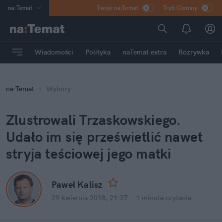
na
:
Temat
Twoje na:Temat
Tryb Ciemny
INN
:
Poland
ASZ
:
dziennik
Wiadomości
Polityka
naTemat extra
Rozrywka
mama
:
DU
dad
:
HERO
na
:
Temat
Wybory
Rozrywka
Zlustrowali Trzaskowskiego.
Udało im się prześwietlić nawet
stryja teściowej jego matki
Paweł Kalisz
29 kwietnia 2018, 21:27
·
1 minuta
czytania