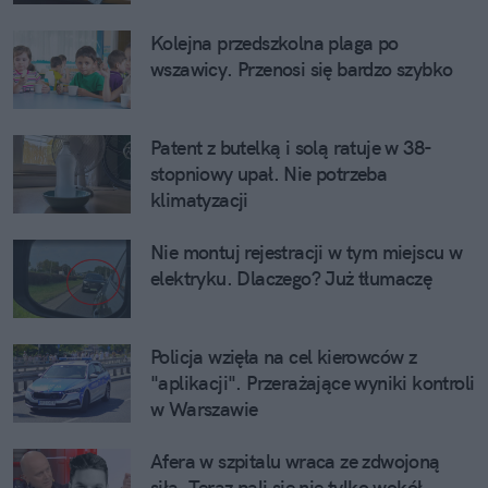
Kolejna przedszkolna plaga po
wszawicy. Przenosi się bardzo szybko
Patent z butelką i solą ratuje w 38-
stopniowy upał. Nie potrzeba
klimatyzacji
Nie montuj rejestracji w tym miejscu w
elektryku. Dlaczego? Już tłumaczę
Policja wzięła na cel kierowców z
"aplikacji". Przerażające wyniki kontroli
w Warszawie
Afera w szpitalu wraca ze zdwojoną
siłą. Teraz pali się nie tylko wokół