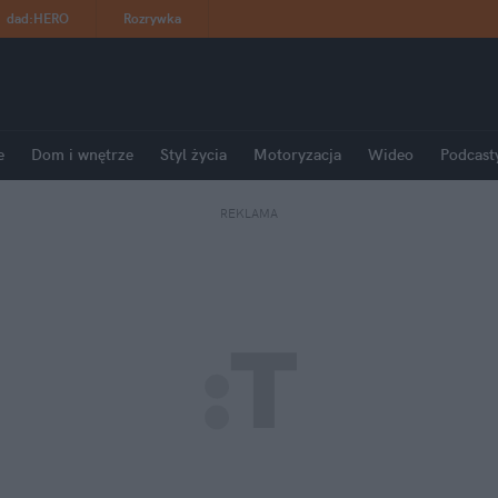
dad
:
HERO
Rozrywka
e
Dom i wnętrze
Styl życia
Motoryzacja
Wideo
Podcast
REKLAMA