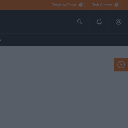
Twoje na:Temat
Tryb Ciemny
y