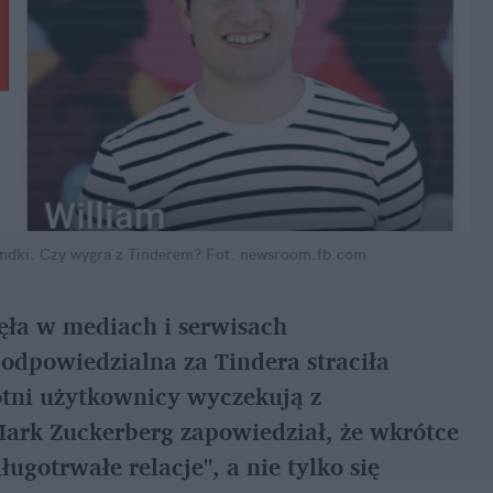
ndki. Czy wygra z Tinderem?
Fot. newsroom.fb.com
ęła w mediach i serwisach
odpowiedzialna za Tindera straciła
tni użytkownicy wyczekują z
 Mark Zuckerberg zapowiedział, że wkrótce
gotrwałe relacje", a nie tylko się