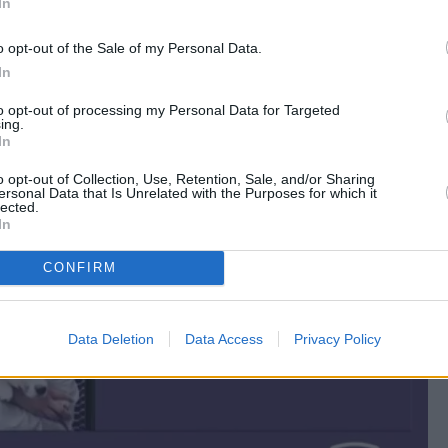
In
ę w tym specjalizował.
o opt-out of the Sale of my Personal Data.
In
to opt-out of processing my Personal Data for Targeted
ing.
In
o opt-out of Collection, Use, Retention, Sale, and/or Sharing
ersonal Data that Is Unrelated with the Purposes for which it
lected.
In
CONFIRM
Data Deletion
Data Access
Privacy Policy