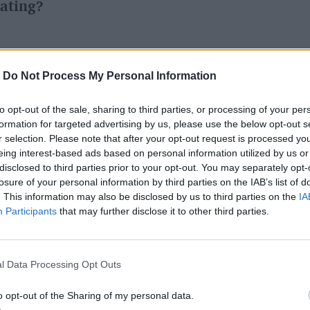
Dating?
 uważają się za singli
, więc wyraźnie jest tu
-
Do Not Process My Personal Information
i F8 Mark Zuckerberg
. Zażartował przy
aniemy od kogoś wiadomości. Jak widać,
to opt-out of the sale, sharing to third parties, or processing of your per
formation for targeted advertising by us, please use the below opt-out s
ambridge Analytica
i dąży do totalnej
r selection. Please note that after your opt-out request is processed y
ji ułatwiającej poszukiwanie i umawianie się
eing interest-based ads based on personal information utilized by us or
disclosed to third parties prior to your opt-out. You may separately opt-
innymi serwisami społecznościowymi, które
losure of your personal information by third parties on the IAB’s list of
. This information may also be disclosed by us to third parties on the
IA
Participants
that may further disclose it to other third parties.
h Group spadły aż o 21 procent
. Twórcy
rzedsiębiorcy od portali randkowych też już
l Data Processing Opt Outs
y Facebook wywęszy biznes, zrobi wszystko,
o opt-out of the Sharing of my personal data.
nstagrama
, wprowadził filmiki
Instagram