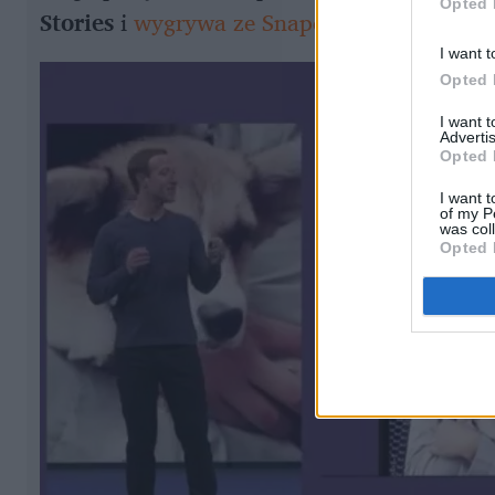
Opted 
Stories
i
wygrywa ze Snapchatem
, który si
I want t
Opted 
I want 
Advertis
Opted 
I want t
of my P
was col
Opted 