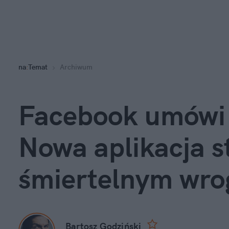
na
:
Temat
Archiwum
Facebook umówi 
Nowa aplikacja st
śmiertelnym wro
Bartosz Godziński