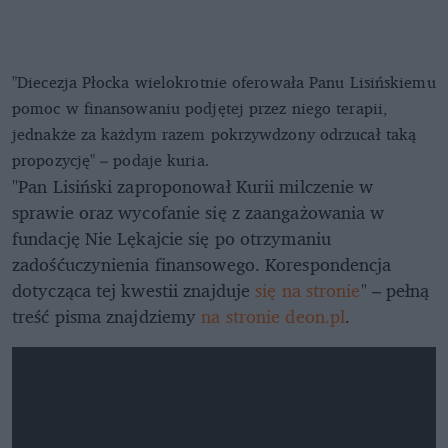
"Diecezja Płocka wielokrotnie oferowała Panu Lisińskiemu
pomoc w finansowaniu podjętej przez niego terapii,
jednakże za każdym razem pokrzywdzony odrzucał taką
propozycję" – podaje kuria.
"Pan Lisiński zaproponował Kurii milczenie w
sprawie oraz wycofanie się z zaangażowania w
fundację Nie Lękajcie się po otrzymaniu
zadośćuczynienia finansowego. Korespondencja
dotycząca tej kwestii znajduje
się na stronie
" – pełną
treść pisma znajdziemy
na stronie deon.pl
.