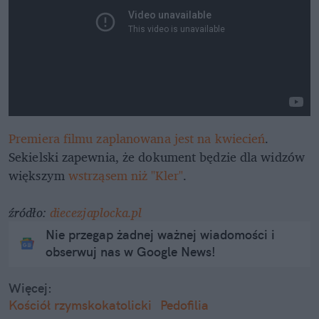
Premiera filmu zaplanowana jest na kwiecień
.
Sekielski zapewnia, że dokument będzie dla widzów
większym
wstrząsem niż "Kler"
.
źródło:
diecezjaplocka.pl
Nie przegap żadnej ważnej wiadomości i
obserwuj nas w Google News!
Więcej:
Kościół rzymskokatolicki
Pedofilia