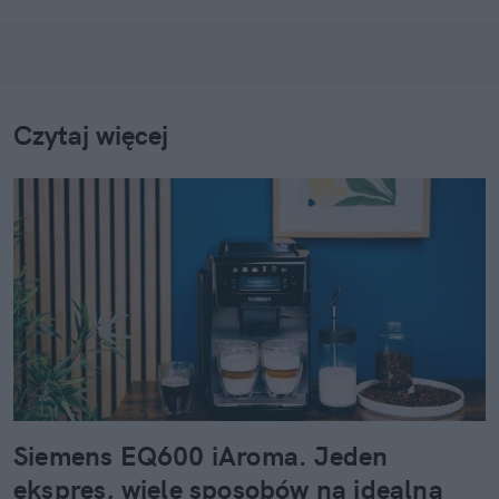
się ciekawą anegdotką przydatną w rozmowach ze
znajomymi
Czytaj więcej
Siemens EQ600 iAroma. Jeden
ekspres, wiele sposobów na idealną