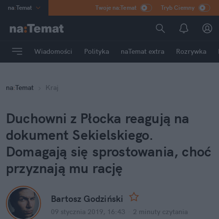
na
:
Temat
Twoje na:Temat
Tryb Ciemny
INN
:
Poland
ASZ
:
dziennik
Wiadomości
Polityka
naTemat extra
Rozrywka
mama
:
DU
dad
:
HERO
na
:
Temat
Kraj
Rozrywka
Duchowni z Płocka reagują na
dokument Sekielskiego.
Domagają się sprostowania, choć
przyznają mu rację
Bartosz Godziński
09 stycznia 2019, 16:43
·
2 minuty
czytania