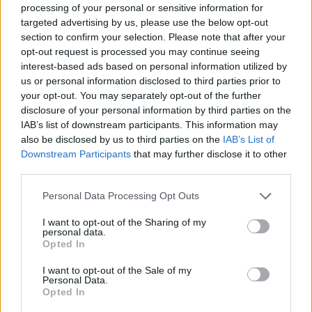
processing of your personal or sensitive information for
targeted advertising by us, please use the below opt-out
section to confirm your selection. Please note that after your
opt-out request is processed you may continue seeing
interest-based ads based on personal information utilized by
us or personal information disclosed to third parties prior to
your opt-out. You may separately opt-out of the further
disclosure of your personal information by third parties on the
IAB’s list of downstream participants. This information may
also be disclosed by us to third parties on the
IAB’s List of
Downstream Participants
that may further disclose it to other
Wakacyjna nowość od Chupa Chups.
third parties.
MADS to żelki, które zaskakują przy
Personal Data Processing Opt Outs
każdym kęsie
I want to opt-out of the Sharing of my
Wakacje to czas rodzinnych wyjazdów, pikników,
personal data.
spacerów i beztroskich chwil spędzanych razem. To
Opted In
również moment, kiedy chętniej sięgamy po
I want to opt-out of the Sale of my
przekąski, które łatwo zabrać ze sobą w drogę i
Personal Data.
Opted In
którymi można podzielić się z bliskimi. W tym