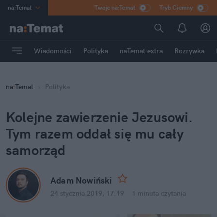
na
:
Temat
Twoje na:Temat
Tryb Ciemny
INN
:
Poland
ASZ
:
dziennik
Wiadomości
Polityka
naTemat extra
Rozrywka
mama
:
DU
dad
:
HERO
na
:
Temat
Polityka
Rozrywka
Kolejne zawierzenie Jezusowi. 
Tym razem oddał się mu cały 
samorząd
Adam Nowiński
24 stycznia 2019, 17:19
·
1 minuta
 czytania