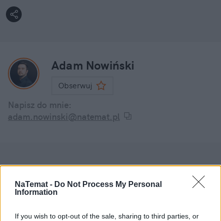
Adam Nowiński
Obserwuj
Napisz do mnie:
adam.nowinski@natemat.pl
NaTemat -
Do Not Process My Personal
Czytaj więcej
Information
If you wish to opt-out of the sale, sharing to third parties, or