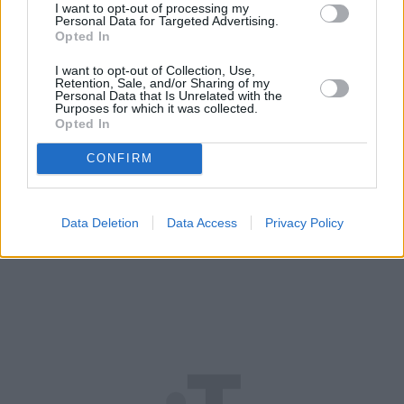
sezonie marka Chupa Chups przygotowała nowość,
I want to opt-out of processing my
która wnosi do kategorii żelek zupełnie nowe
Personal Data for Targeted Advertising.
Opted In
doświadczenie – Chupa Chups MADS.
I want to opt-out of Collection, Use,
Retention, Sale, and/or Sharing of my
Personal Data that Is Unrelated with the
Czytaj całość
Purposes for which it was collected.
Opted In
CONFIRM
REKLAMA
Data Deletion
Data Access
Privacy Policy