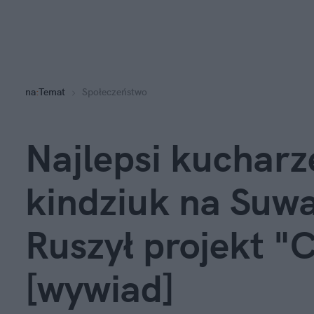
na
:
Temat
Społeczeństwo
Najlepsi kucharz
kindziuk na Suwa
Ruszył projekt "
[wywiad]