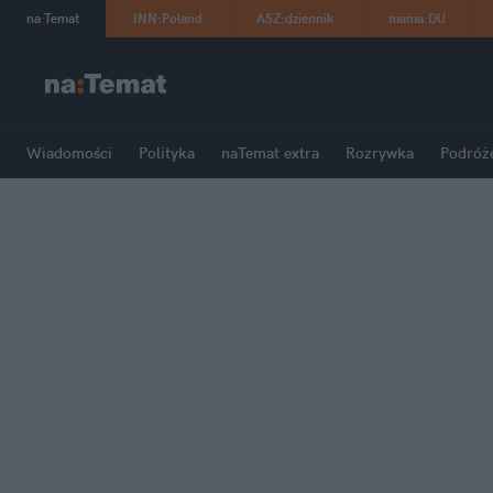
na
:
Temat
INN
:
Poland
ASZ
:
dziennik
mama
:
DU
Wiadomości
Polityka
naTemat extra
Rozrywka
Podróż