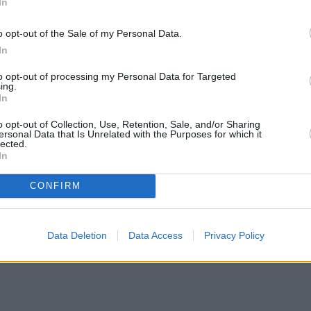
, który pozwoli im odkryć pierwotną kulturę
In
o opt-out of the Sale of my Personal Data.
In
to opt-out of processing my Personal Data for Targeted
ing.
In
o opt-out of Collection, Use, Retention, Sale, and/or Sharing
ersonal Data that Is Unrelated with the Purposes for which it
lected.
In
CONFIRM
Data Deletion
Data Access
Privacy Policy