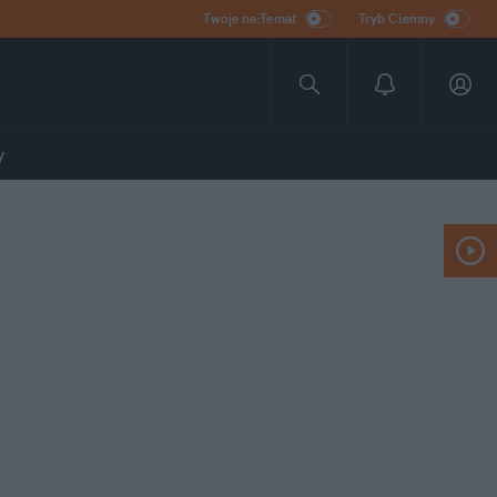
Twoje na:Temat
Tryb Ciemny
y