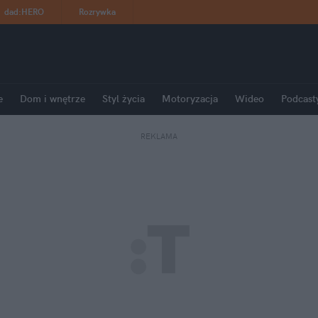
dad
:
HERO
Rozrywka
e
Dom i wnętrze
Styl życia
Motoryzacja
Wideo
Podcast
REKLAMA