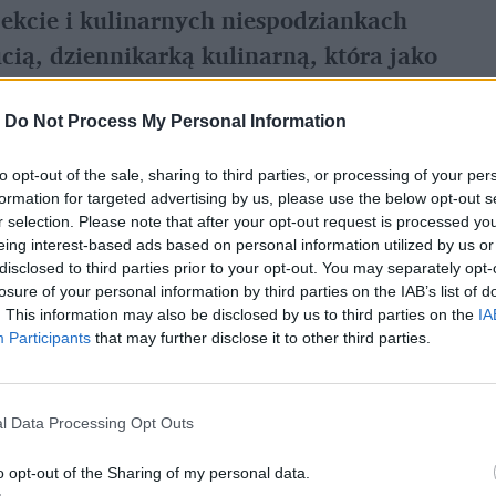
jekcie i kulinarnych niespodziankach
ą, dziennikarką kulinarną, która jako
o obserwacji polskiej edycji projektu
-
Do Not Process My Personal Information
to opt-out of the sale, sharing to third parties, or processing of your per
formation for targeted advertising by us, please use the below opt-out s
otowanie u źródeł”. Czym tak właściwie
r selection. Please note that after your opt-out request is processed y
eing interest-based ads based on personal information utilized by us or
?
disclosed to third parties prior to your opt-out. You may separately opt-
tem do korzeni. Wybitni szefowie kuchni z
losure of your personal information by third parties on the IAB’s list of
. This information may also be disclosed by us to third parties on the
IA
 wybranym miejscu na świecie żeby poszukać
Participants
that may further disclose it to other third parties.
 It Raw”
narodziło się w 2009 roku z
omy, która uznawana jest za jedną z
l Data Processing Opt Outs
wstała podczas szczytu klimatycznego w
 miejscu kilku najwybitniejszych kucharzy na
o opt-out of the Sharing of my personal data.