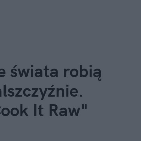
e świata robią
lszczyźnie.
Cook It Raw"