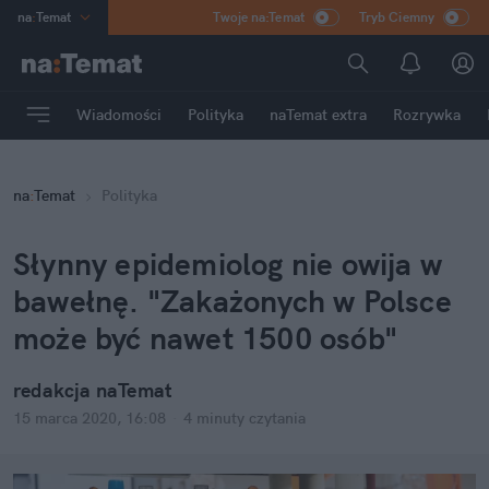
na
:
Temat
Twoje na:Temat
Tryb Ciemny
INN
:
Poland
ASZ
:
dziennik
Wiadomości
Polityka
naTemat extra
Rozrywka
mama
:
DU
dad
:
HERO
na
:
Temat
Polityka
Rozrywka
Słynny epidemiolog nie owija w
bawełnę. "Zakażonych w Polsce
może być nawet 1500 osób"
redakcja naTemat
15 marca 2020, 16:08
·
4 minuty
czytania