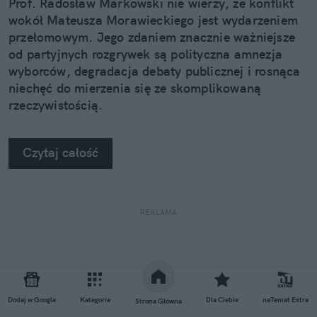
Prof. Radosław Markowski nie wierzy, że konflikt
wokół Mateusza Morawieckiego jest wydarzeniem
przełomowym. Jego zdaniem znacznie ważniejsze
od partyjnych rozgrywek są polityczna amnezja
wyborców, degradacja debaty publicznej i rosnąca
niechęć do mierzenia się ze skomplikowaną
rzeczywistością.
Czytaj całość
REKLAMA
Dodaj w Google
Kategorie
Dla Ciebie
naTemat Extra
Strona Główna