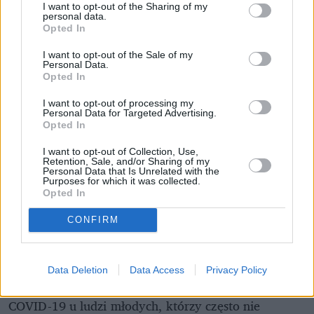
I want to opt-out of the Sharing of my
personal data.
Opted In
I want to opt-out of the Sale of my
Personal Data.
Opted In
Czytaj także:
Niemcy pokazują, jak walczyć z
I want to opt-out of processing my
Personal Data for Targeted Advertising.
koronawirusem. Testy mają nawet w wersji drive-
Opted In
thru
I want to opt-out of Collection, Use,
Wszystko wskazuje na to, iż nie jest to przypadek,
Retention, Sale, and/or Sharing of my
Personal Data that Is Unrelated with the
gdyż podobnie sytuacja ma się
w Korei
Purposes for which it was collected.
Południowej
, gdzie postawiono na daleko idące
Opted In
upowszechnienie testów. Dzięki temu udało się
CONFIRM
wychwycić 8086 zakażonych, ale walkę z chorobą
przegrało tylko 76 z nich, czyli
0,9 proc.
.
Eksperci wskazują, iż
podejście niemieckie
i
Data Deletion
Data Access
Privacy Policy
koreańskie pozwala na wyłapanie przypadków
COVID-19 u ludzi młodych, którzy często nie