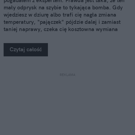
pogadałem z ekspertem. Prawda jest taka, że ten
mały odprysk na szybie to tykająca bomba. Gdy
wjedziesz w dziurę albo trafi cię nagła zmiana
temperatury, "pajączek" pójdzie dalej i zamiast
taniej naprawy, czeka cię kosztowna wymiana
szyby. Wybrałem się do serwisu Autoglass®, żeby
na własne oczy zobaczyć, jak profesjonaliści radzą
Czytaj całość
sobie z takimi uszkodzeniami.
REKLAMA