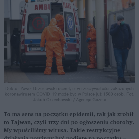
Doktor Paweł Grzesiowski ocenił, iż w rzeczywistości zakażonych
koronawirusem COVID-19 może być w Polsce już 1500 osób.
Fot.
Jakub Orzechowski / Agencja Gazeta
To ma sens na początku epidemii, tak jak zrobił
to Tajwan, czyli trzy dni po ogłoszeniu choroby.
My wpuściliśmy wirusa. Takie restrykcyjne
działania powinny być podjęte na początku –