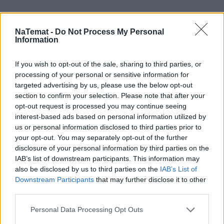
NaTemat -
Do Not Process My Personal
Information
Pociągiem z Polski do Włoch?!  
If you wish to opt-out of the sale, sharing to third parties, or
Nowość od PKP Intercity! | 
kierunek:PODRÓŻE
processing of your personal or sensitive information for
targeted advertising by us, please use the below opt-out
section to confirm your selection. Please note that after your
opt-out request is processed you may continue seeing
Nie. Dla mnie osobiście w tej metodzie ważne jest, 
interest-based ads based on personal information utilized by
że nie stawia się jej w miejsce Boga. Liczy się z 
us or personal information disclosed to third parties prior to
your opt-out. You may separately opt-out of the further
ograniczeniami. Życie człowieka nie jest tu 
disclosure of your personal information by third parties on the
wypadkową działań ludzkich. Dla mnie jako 
IAB’s list of downstream participants. This information may
chrześcijanki i siostry zakonnej to podejście jest 
also be disclosed by us to third parties on the
IAB’s List of
bardzo istotne. W Warszawie, Białymstoku i Lublinie 
Downstream Participants
that may further disclose it to other
third parties.
działają prężne ośrodki naprotechnologii. We 
Wrocławiu takiego gabinetu nie ma. Nie ma go na 
Personal Data Processing Opt Outs
całym Dolny Śląsku, a jest potrzebny, bo wiele par 