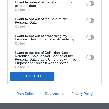
I want to opt-out of the Sharing of my
musi wyjeżdżać na drugi koniec Polski. To wymaga 
personal data.
nie tylko czasu, ale i pieniędzy.
Opted In
 Jaki idą przygotowania?
I want to opt-out of the Sale of my
Personal Data.
W tej chwili kilku chętnych lekarzy i instruktorów 
Opted In
pojechało na szkolenie do Łomianek pod Warszawą. 
I want to opt-out of processing my
Ogłosiłyśmy, że możemy takie szkolenie 
Personal Data for Targeted Advertising.
Opted In
sfinansować. Kilka osób skorzystało. Łącznie Dolny 
Śląsk reprezentuje 10 osób – lekarzy i instruktorzy. 
I want to opt-out of Collection, Use,
Retention, Sale, and/or Sharing of my
Ci ostatni w zastosowaniu tej metody mają ogromnie 
Personal Data that Is Unrelated with the
Purposes for which it was collected.
ważną rolę, bo o to oni uczą parę obserwacji 
Opted In
kobiecego cyklu i to oni w znacznym stopniu 
pomagają ustalić przyczyny niepłodności.
CONFIRM
REKLAMA 
Data Deletion
Data Access
Privacy Policy