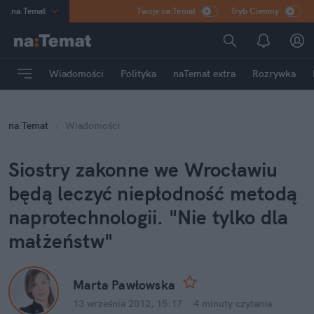
na
:
Temat
Twoje na:Temat
Tryb Ciemny
INN
:
Poland
ASZ
:
dziennik
Wiadomości
Polityka
naTemat extra
Rozrywka
mama
:
DU
dad
:
HERO
na
:
Temat
Wiadomości
Rozrywka
Siostry zakonne we Wrocławiu 
będą leczyć niepłodność metodą 
naprotechnologii. "Nie tylko dla 
małżeństw"
Marta Pawłowska
13 września 2012, 15:17
·
4 minuty
 czytania