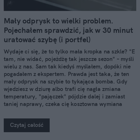
Mały odprysk to wielki problem.
Pojechałem sprawdzić, jak w 30 minut
uratować szybę (i portfel)
Wydaje ci się, że to tylko mała kropka na szkle? "E
tam, nie widać, pojeżdżę tak jeszcze sezon" – myśli
wielu z nas. Sam tak kiedyś myślałem, dopóki nie
pogadałem z ekspertem. Prawda jest taka, że ten
mały odprysk na szybie to tykająca bomba. Gdy
wjedziesz w dziurę albo trafi cię nagła zmiana
temperatury, "pajączek" pójdzie dalej i zamiast
taniej naprawy, czeka cię kosztowna wymiana
szyby. Wybrałem się do serwisu Autoglass®, żeby
na własne oczy zobaczyć, jak profesjonaliści radzą
Czytaj całość
sobie z takimi uszkodzeniami.