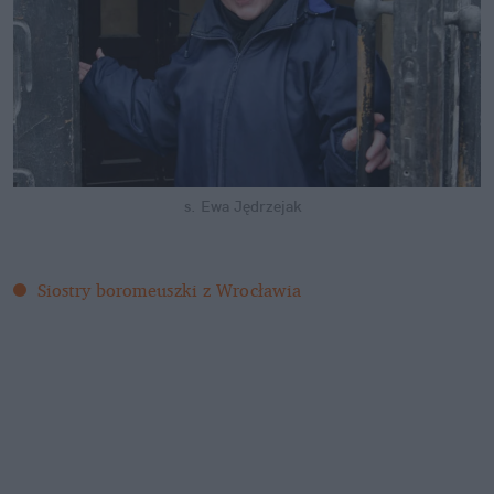
s. Ewa Jędrzejak
Siostry boromeuszki z Wrocławia