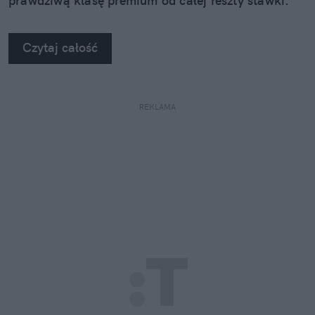
prawdziwą klasę premium od całej reszty stawki.
Kiedy zobaczyłem twarde dane, po prostu złapałem
się za głowę.
Czytaj całość
REKLAMA