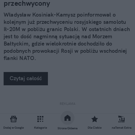
przechwycony
Władysław Kosiniak-Kamysz poinformował o
kolejnym już przechwyceniu rosyjskiego samolotu
Ił-20M w pobliżu granic Polski. W ostatnich dniach
jest to dość nagminną sytuacją nad Morzem
Bałtyckim, gdzie wielokrotnie dochodziło do
podobnych prowokacji Rosji w pobliżu wschodniej
flanki NATO.
Czytaj całość
REKLAMA
Dodaj w Google
Kategorie
Dla Ciebie
naTemat Extra
Strona Główna