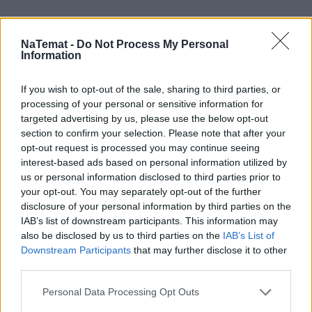
NaTemat -
Do Not Process My Personal
Mimo że
Ashli Babbitt
miała założony plecak, to
Information
jego zewnętrzna część nie była kuloodporna, a
pocisk wystrzelony z policyjnej broni śmiertelnie
If you wish to opt-out of the sale, sharing to third parties, or
ranił kobietę.
processing of your personal or sensitive information for
targeted advertising by us, please use the below opt-out
section to confirm your selection. Please note that after your
opt-out request is processed you may continue seeing
interest-based ads based on personal information utilized by
us or personal information disclosed to third parties prior to
your opt-out. You may separately opt-out of the further
disclosure of your personal information by third parties on the
IAB’s list of downstream participants. This information may
also be disclosed by us to third parties on the
IAB’s List of
Downstream Participants
that may further disclose it to other
third parties.
Personal Data Processing Opt Outs