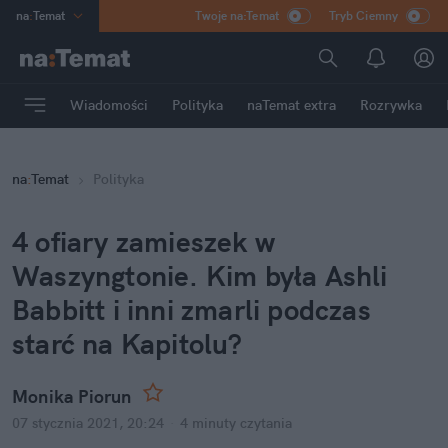
na
:
Temat
Twoje na:Temat
Tryb Ciemny
INN
:
Poland
ASZ
:
dziennik
Wiadomości
Polityka
naTemat extra
Rozrywka
mama
:
DU
dad
:
HERO
na
:
Temat
Polityka
Rozrywka
4 ofiary zamieszek w
Waszyngtonie. Kim była Ashli
Babbitt i inni zmarli podczas
starć na Kapitolu?
Monika Piorun
07 stycznia 2021, 20:24
·
4 minuty
czytania