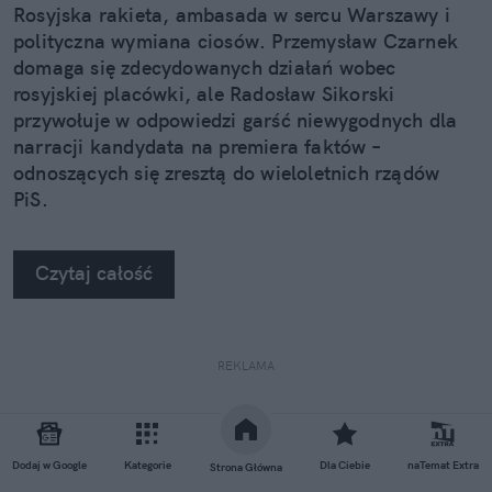
Rosyjska rakieta, ambasada w sercu Warszawy i
polityczna wymiana ciosów. Przemysław Czarnek
domaga się zdecydowanych działań wobec
rosyjskiej placówki, ale Radosław Sikorski
przywołuje w odpowiedzi garść niewygodnych dla
narracji kandydata na premiera faktów –
odnoszących się zresztą do wieloletnich rządów
PiS.
Czytaj całość
REKLAMA
Dodaj w Google
Kategorie
Dla Ciebie
naTemat Extra
Strona Główna