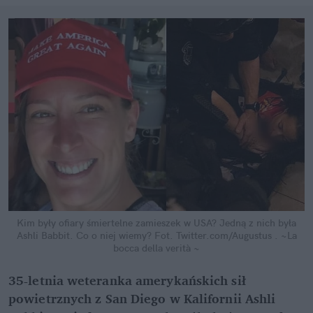
Kim były ofiary śmiertelne zamieszek w USA? Jedną z nich była
Ashli Babbit. Co o niej wiemy?
Fot. Twitter.com/Augustus . ~La
bocca della verità ~
35-letnia weteranka amerykańskich sił
powietrznych z San Diego w Kalifornii Ashli