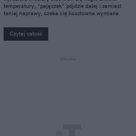
temperatury, "pajączek" pójdzie dalej i zamiast
taniej naprawy, czeka cię kosztowna wymiana
szyby. Wybrałem się do serwisu Autoglass®, żeby
na własne oczy zobaczyć, jak profesjonaliści radzą
Czytaj całość
sobie z takimi uszkodzeniami.
REKLAMA