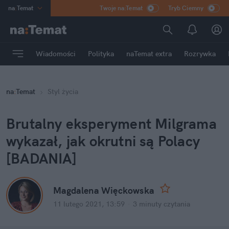
na
:
Temat
Twoje na:Temat
Tryb Ciemny
INN
:
Poland
ASZ
:
dziennik
Wiadomości
Polityka
naTemat extra
Rozrywka
mama
:
DU
dad
:
HERO
na
:
Temat
Styl życia
Rozrywka
Brutalny eksperyment Milgrama
wykazał, jak okrutni są Polacy
[BADANIA]
Magdalena Więckowska
11 lutego 2021, 13:59
·
3 minuty
czytania