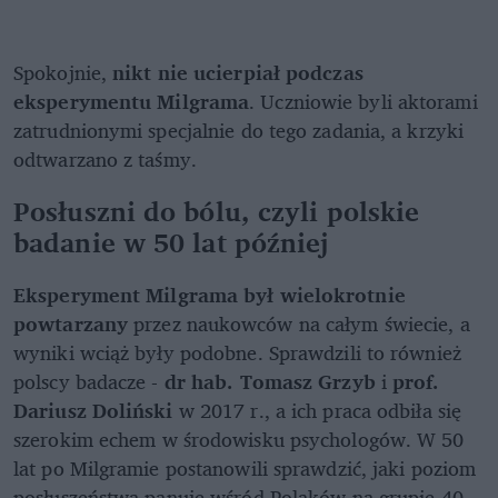
Spokojnie,
nikt nie ucierpiał podczas
eksperymentu Milgrama
. Uczniowie byli aktorami
zatrudnionymi specjalnie do tego zadania, a krzyki
odtwarzano z taśmy.
Posłuszni do bólu, czyli polskie
badanie w 50 lat później
Eksperyment Milgrama był wielokrotnie
powtarzany
przez naukowców na całym świecie, a
wyniki wciąż były podobne. Sprawdzili to również
polscy badacze -
dr hab. Tomasz Grzyb
i
prof.
Dariusz Doliński
w 2017 r., a ich praca odbiła się
szerokim echem w środowisku psychologów. W 50
lat po Milgramie postanowili sprawdzić, jaki poziom
posłuszeństwa panuje wśród Polaków na grupie 40