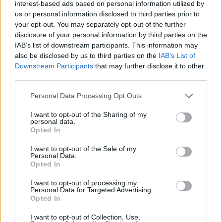
interest-based ads based on personal information utilized by
us or personal information disclosed to third parties prior to
Pociągiem z Polski do Włoch?!
your opt-out. You may separately opt-out of the further
Nowość od PKP Intercity! |
kierunek:PODRÓŻE
disclosure of your personal information by third parties on the
IAB’s list of downstream participants. This information may
also be disclosed by us to third parties on the
IAB’s List of
Jedną z tych osób był starszy działacz "Solidarności", który
Downstream Participants
that may further disclose it to other
już kiedyś w życiu dał świadectwo sprzeciwu, uczestnicząc
third parties.
w protestach. Inny był na bakier z prawem, o czym
Personal Data Processing Opt Outs
świadczyła nie tylko duża ilość tatuaży, ale i słowa
I want to opt-out of the Sharing of my
badanego. Co ich łączy? Obaj już kiedyś przeciwstawili się
personal data.
autorytetowi, co dało im siłę, aby odmówić i tym razem.
Opted In
Ciekawostką jest również to, że większą łatwość
I want to opt-out of the Sale of my
Personal Data.
sprzeciwu mają ateiści, którzy zdecydowali się na
Opted In
apostazję i osoby ortodoksyjne. Dlaczego? Ponieważ
I want to opt-out of processing my
obie grupy muszą wykazać się większą odwagą, aby
Personal Data for Targeted Advertising.
Opted In
zamanifestować swoje przekonania. Nie jest łatwo
być ani ateistą w katolickim kraju, ani ultra
I want to opt-out of Collection, Use,