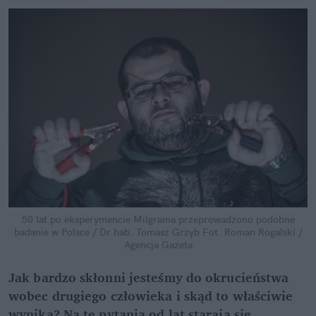
50 lat po eksperymencie Milgrama przeprowadzono podobne
badanie w Polsce / Dr hab. Tomasz Grzyb
Fot. Roman Rogalski /
Agencja Gazeta
Jak bardzo skłonni jesteśmy do okrucieństwa
wobec drugiego człowieka i skąd to właściwie
wynika? Na te pytania od lat starają się