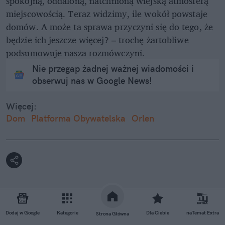
spokojną, oddaloną, natchnioną wiejską atmosferą
miejscowością. Teraz widzimy, ile wokół powstaje
domów. A może ta sprawa przyczyni się do tego, że
będzie ich jeszcze więcej? – trochę żartobliwe
podsumowuje nasza rozmówczyni.
Nie przegap żadnej ważnej wiadomości i
obserwuj nas w Google News!
Więcej:
Dom
Platforma Obywatelska
Orlen
Katarzyna Zuchowicz
Dodaj w Google
Kategorie
Dla Ciebie
naTemat Extra
Strona Główna