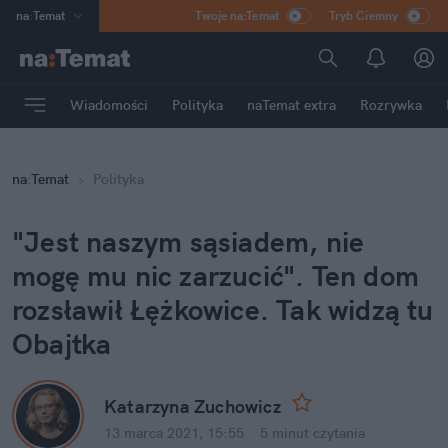
na
:
Temat
Twoje na:Temat
Tryb Ciemny
INN
:
Poland
ASZ
:
dziennik
Wiadomości
Polityka
naTemat extra
Rozrywka
mama
:
DU
dad
:
HERO
na
:
Temat
Polityka
Rozrywka
"Jest naszym sąsiadem, nie
mogę mu nic zarzucić". Ten dom
rozsławił Łężkowice. Tak widzą tu
Obajtka
Katarzyna Zuchowicz
13 marca 2021, 15:55
·
5 minut
czytania