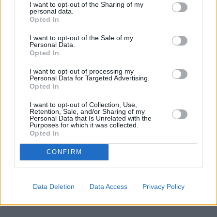
I want to opt-out of the Sharing of my
personal data.
Opted In
I want to opt-out of the Sale of my
Personal Data.
– To człowiek bez zarzutu. Takie jest moje zdanie i tylko
Opted In
tyle mogę powiedzieć. Ma tu dom, ale czy mieszka? Nie
I want to opt-out of processing my
wiem – słyszę od kolejnej osoby.
Personal Data for Targeted Advertising.
Opted In
– On tu nie mieszka, w ogóle go nie widać, co najwyżej
na weekendy przyjeżdża. Widziałem go ze dwa razy. Dla
I want to opt-out of Collection, Use,
Retention, Sale, and/or Sharing of my
mnie to sympatyczny pan, nikomu nie zaszkodził. Złego
Personal Data that Is Unrelated with the
słowa o nim nie powiem – mówi jeszcze jeden z
Purposes for which it was collected.
Opted In
mieszkańców.
Słychać też, że ostatnie doniesienia to nagonka polityczna,
CONFIRM
odgrzebywanie starych spraw, żeby znaleźć na kogoś haka,
i że Daniel Obajtek pomaga innym.
Data Deletion
Data Access
Privacy Policy
REKLAMA