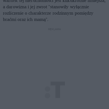
wartość tej nieruchomości jest kilkukrotnie mniejsza,
a darowizna i jej zwrot "stanowiły wyłącznie
rozliczenie o charakterze rodzinnym pomiędzy
braćmi oraz ich mamą".
REKLAMA