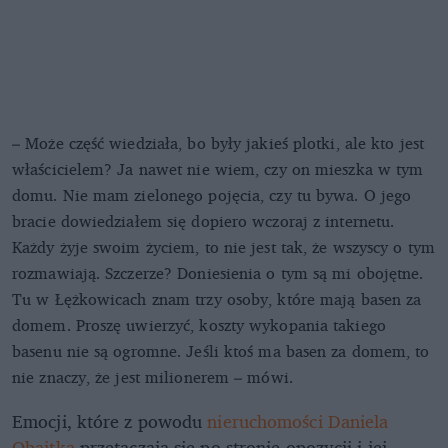
– Może część wiedziała, bo były jakieś plotki, ale kto jest
właścicielem? Ja nawet nie wiem, czy on mieszka w tym
domu. Nie mam zielonego pojęcia, czy tu bywa. O jego
bracie dowiedziałem się dopiero wczoraj z internetu.
Każdy żyje swoim życiem, to nie jest tak, że wszyscy o tym
rozmawiają. Szczerze? Doniesienia o tym są mi obojętne.
Tu w Łężkowicach znam trzy osoby, które mają basen za
domem. Proszę uwierzyć, koszty wykopania takiego
basenu nie są ogromne. Jeśli ktoś ma basen za domem, to
nie znaczy, że jest milionerem – mówi.
Emocji, które z powodu
nieruchomości Daniela
Obajtka
przetaczają się po stronie opozycji i jej