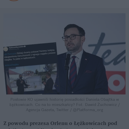
Posłowie KO ujawnili historię posiadłości Daniela Obajtka w
Łężkowicach. Co na to mieszkańcy?
Fot. Dawid Żuchowicz /
Agencja Gazeta, Twitter / @Platforma_org
Z powodu prezesa Orlenu o Łężkowicach pod