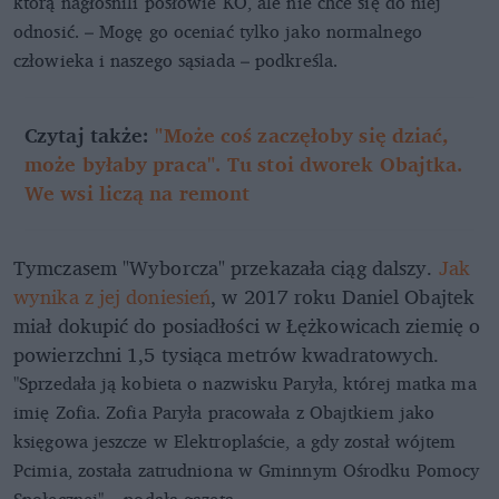
którą nagłośnili posłowie KO, ale nie chce się do niej
odnosić. – Mogę go oceniać tylko jako normalnego
człowieka i naszego sąsiada – podkreśla.
Czytaj także:
"Może coś zaczęłoby się dziać,
może byłaby praca". Tu stoi dworek Obajtka.
We wsi liczą na remont
Tymczasem "Wyborcza" przekazała ciąg dalszy.
Jak
wynika z jej doniesień
, w 2017 roku Daniel Obajtek
miał dokupić do posiadłości w Łężkowicach ziemię o
powierzchni 1,5 tysiąca metrów kwadratowych.
"Sprzedała ją kobieta o nazwisku Paryła, której matka ma
imię Zofia. Zofia Paryła pracowała z Obajtkiem jako
księgowa jeszcze w Elektroplaście, a gdy został wójtem
Pcimia, została zatrudniona w Gminnym Ośrodku Pomocy
Społecznej" – podała gazeta.