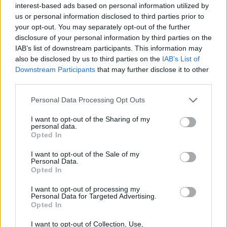
interest-based ads based on personal information utilized by
us or personal information disclosed to third parties prior to
your opt-out. You may separately opt-out of the further
disclosure of your personal information by third parties on the
IAB’s list of downstream participants. This information may
also be disclosed by us to third parties on the
IAB’s List of
Dziennikarz nie urywa radości z rezultatu śledztwa.
Downstream Participants
that may further disclose it to other
"Cieszę się, że Ofcom poparł moje prawo do tego,
third parties.
bym nie wierzył w roszczenia
księcia i księżnej
Personal Data Processing Opt Outs
Sussex
podczas wywiadu z Oprah Winfrey, z
których wiele okazało się nieprawdziwymi. To
I want to opt-out of the Sharing of my
personal data.
zwycięstwo wolności słowa i głośna porażka
Opted In
księżniczki Pinokio, która uważa, że wszyscy
I want to opt-out of the Sale of my
powinniśmy być zmuszeni wierzyć w każde
Personal Data.
wypowiedziane przez nich słowo" – napisał na
Opted In
Twitterze.
I want to opt-out of processing my
Personal Data for Targeted Advertising.
Opted In
Czytaj także
:
I want to opt-out of Collection, Use,