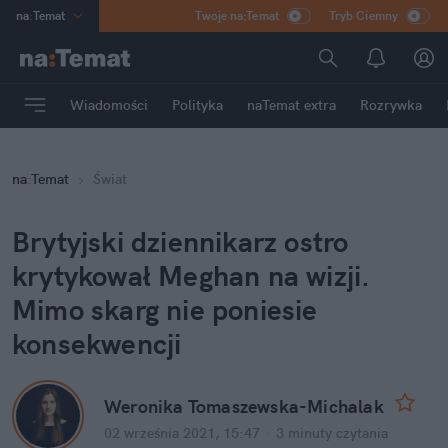
na
:
Temat
Twoje na:Temat
Tryb Ciemny
INN
:
Poland
ASZ
:
dziennik
Wiadomości
Polityka
naTemat extra
Rozrywka
mama
:
DU
dad
:
HERO
na
:
Temat
Świat
Rozrywka
Brytyjski dziennikarz ostro
krytykował Meghan na wizji.
Mimo skarg nie poniesie
konsekwencji
Weronika Tomaszewska-Michalak
02 września 2021, 15:47
·
3 minuty
czytania