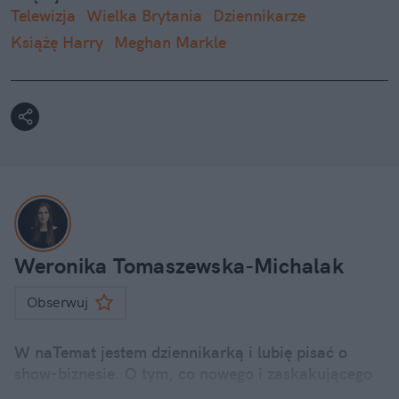
Telewizja
Wielka Brytania
Dziennikarze
Książę Harry
Meghan Markle
Weronika Tomaszewska-Michalak
Obserwuj
W naTemat jestem dziennikarką i lubię pisać o
show-biznesie. O tym, co nowego i zaskakującego
dzieje się u polskich i zagranicznych gwiazd.