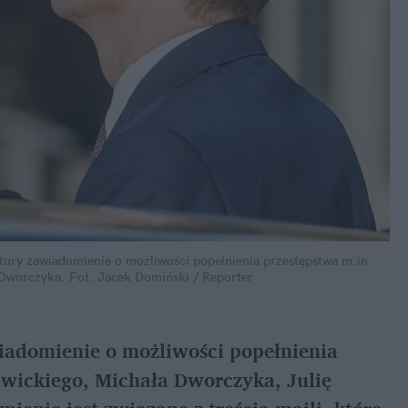
ry zawiadomienie o możliwości popełnienia przestępstwa m.in. 
 Dworczyka.
Fot. Jacek Domiński / Reporter
iadomienie o możliwości popełnienia 
wickiego, Michała Dworczyka, Julię 