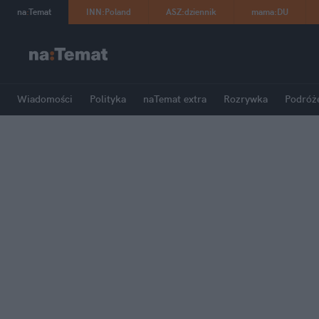
na
:
Temat
INN
:
Poland
ASZ
:
dziennik
mama
:
DU
Wiadomości
Polityka
naTemat extra
Rozrywka
Podróż