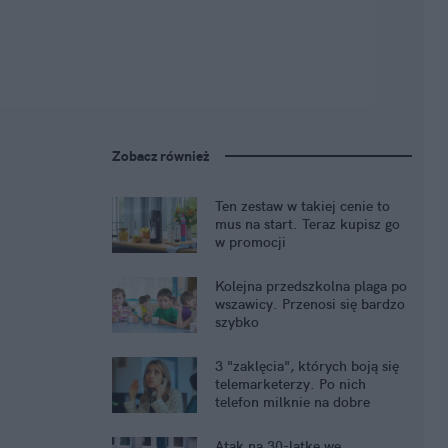
Zobacz również
Ten zestaw w takiej cenie to
mus na start. Teraz kupisz go
w promocji
Kolejna przedszkolna plaga po
wszawicy. Przenosi się bardzo
szybko
3 "zaklęcia", których boją się
telemarketerzy. Po nich
telefon milknie na dobre
Atak na 30-latkę we