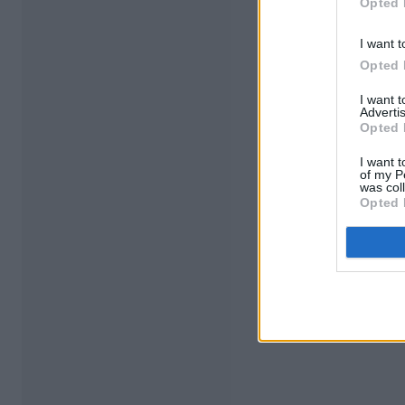
Opted 
I want t
Opted 
I want 
Advertis
Opted 
I want t
of my P
was col
Opted 