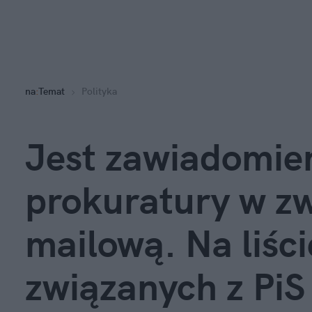
na
:
Temat
Polityka
Jest zawiadomien
prokuratury w zw
mailową. Na liści
związanych z PiS