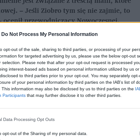
enie jest związane z treścią maili, które 
ej. – Jeśli Ziobro tym się nie zajmie, to 
ra – ocenił przewodniczący Nowoczesnej.
-
Do Not Process My Personal Information
referowane medium w Google
to opt-out of the sale, sharing to third parties, or processing of your per
formation for targeted advertising by us, please use the below opt-out s
r selection. Please note that after your opt-out request is processed y
ł, że w związku z informacjami 
eing interest-based ads based on personal information utilized by us or
ada zawiadomienie do prokuratury o 
disclosed to third parties prior to your opt-out. You may separately opt-
losure of your personal information by third parties on the IAB’s list of
z czołowych polityków PiS
. This information may also be disclosed by us to third parties on the
IA
Participants
that may further disclose it to other third parties.
 znaleźli się m.in. Mateusz Morawiecki i 
l Data Processing Opt Outs
o opt-out of the Sharing of my personal data.