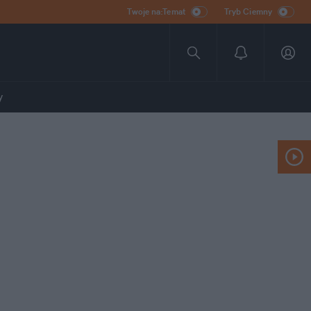
Twoje na:Temat
Tryb Ciemny
y