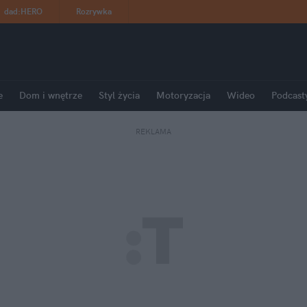
dad
:
HERO
Rozrywka
e
Dom i wnętrze
Styl życia
Motoryzacja
Wideo
Podcast
REKLAMA