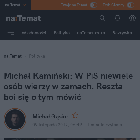
na
:
Temat
Twoje na:Temat
Tryb Ciemny
INN
:
Poland
ASZ
:
dziennik
Wiadomości
Polityka
naTemat extra
Rozrywka
mama
:
DU
dad
:
HERO
na
:
Temat
Polityka
Rozrywka
Michał Kamiński: W PiS niewiele 
osób wierzy w zamach. Reszta 
boi się o tym mówić
Michał Gąsior
09 listopada 2012, 06:49
·
1 minuta
 czytania