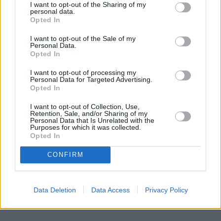
I want to opt-out of the Sharing of my
Wydaje ci się, że to tylko mała kropka na szkle? "E
personal data.
Opted In
tam, nie widać, pojeżdżę tak jeszcze sezon" – myśli
wielu z nas. Sam tak kiedyś myślałem, dopóki nie
I want to opt-out of the Sale of my
Personal Data.
pogadałem z ekspertem. Prawda jest taka, że ten
Opted In
mały odprysk na szybie to tykająca bomba. Gdy
wjedziesz w dziurę albo trafi cię nagła zmiana
I want to opt-out of processing my
Personal Data for Targeted Advertising.
temperatury, "pajączek" pójdzie dalej i zamiast
Opted In
taniej naprawy, czeka cię kosztowna wymiana
szyby. Wybrałem się do serwisu Autoglass®, żeby
I want to opt-out of Collection, Use,
Retention, Sale, and/or Sharing of my
na własne oczy zobaczyć, jak profesjonaliści radzą
Personal Data that Is Unrelated with the
Czytaj całość
Purposes for which it was collected.
sobie z takimi uszkodzeniami.
Opted In
CONFIRM
REKLAMA
Data Deletion
Data Access
Privacy Policy