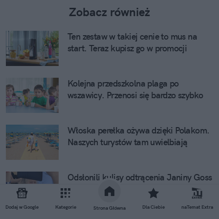
Zobacz również
Ten zestaw w takiej cenie to mus na
start. Teraz kupisz go w promocji
Kolejna przedszkolna plaga po
wszawicy. Przenosi się bardzo szybko
Włoska perełka ożywa dzięki Polakom.
Naszych turystów tam uwielbiają
Odsłonili kulisy odtrącenia Janiny Goss
i jej "transferu". "Kochała się w
Kaczyńskim"
Dodaj w Google
Kategorie
Dla Ciebie
naTemat Extra
Strona Główna