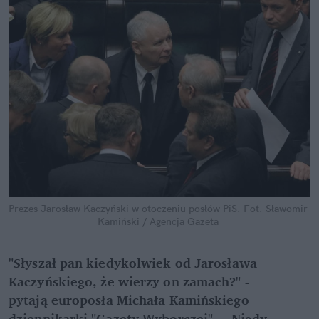
Prezes Jarosław Kaczyński w otoczeniu posłów PiS.
Fot. Sławomir 
Kamiński / Agencja Gazeta
"Słyszał pan kiedykolwiek od Jarosława 
Kaczyńskiego, że wierzy on zamach?" - 
pytają europosła Michała Kamińskiego 
dziennikarki "Gazety Wyborczej". – Nigdy, 