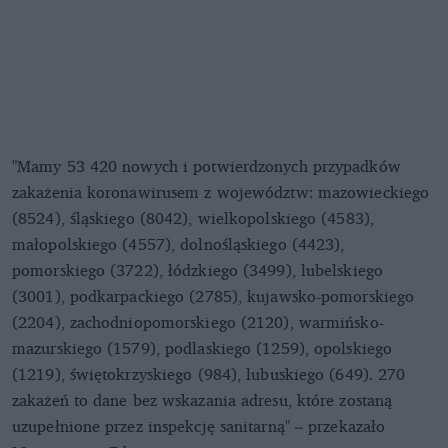
"Mamy 53 420 nowych i potwierdzonych przypadków
zakażenia koronawirusem z województw: mazowieckiego
(8524), śląskiego (8042), wielkopolskiego (4583),
małopolskiego (4557), dolnośląskiego (4423),
pomorskiego (3722), łódzkiego (3499), lubelskiego
(3001), podkarpackiego (2785), kujawsko-pomorskiego
(2204), zachodniopomorskiego (2120), warmińsko-
mazurskiego (1579), podlaskiego (1259), opolskiego
(1219), świętokrzyskiego (984), lubuskiego (649). 270
zakażeń to dane bez wskazania adresu, które zostaną
uzupełnione przez inspekcję sanitarną" – przekazało