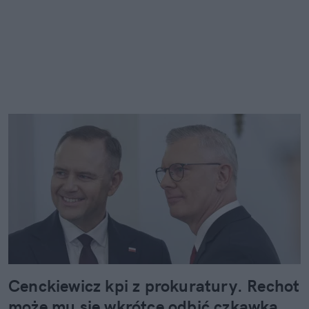
Cenckiewicz kpi z prokuratury. Rechot
może mu się wkrótce odbić czkawką