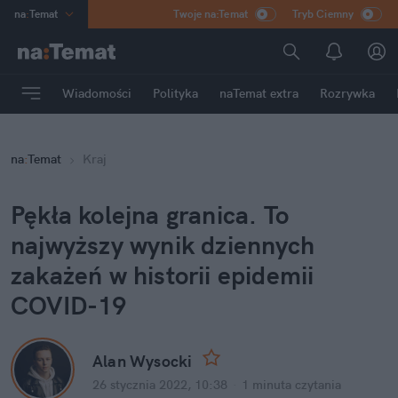
na
:
Temat
Twoje na:Temat
Tryb Ciemny
INN
:
Poland
ASZ
:
dziennik
Wiadomości
Polityka
naTemat extra
Rozrywka
mama
:
DU
dad
:
HERO
na
:
Temat
Kraj
Rozrywka
Pękła kolejna granica. To
najwyższy wynik dziennych
zakażeń w historii epidemii
COVID-19
Alan Wysocki
26 stycznia 2022, 10:38
·
1 minuta
czytania