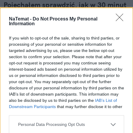
Pojechałem sprawdzić, jak w 30 minut
uratować szybę (i portfel)
NaTemat -
Do Not Process My Personal
Information
Wydaje ci się, że to tylko mała kropka na szkle? "E
tam, nie widać, pojeżdżę tak jeszcze sezon" – myśli
If you wish to opt-out of the sale, sharing to third parties, or
wielu z nas. Sam tak kiedyś myślałem, dopóki nie
processing of your personal or sensitive information for
pogadałem z ekspertem. Prawda jest taka, że ten
targeted advertising by us, please use the below opt-out
mały odprysk na szybie to tykająca bomba. Gdy
section to confirm your selection. Please note that after your
wjedziesz w dziurę albo trafi cię nagła zmiana
opt-out request is processed you may continue seeing
temperatury, "pajączek" pójdzie dalej i zamiast
interest-based ads based on personal information utilized by
taniej naprawy, czeka cię kosztowna wymiana
us or personal information disclosed to third parties prior to
szyby. Wybrałem się do serwisu Autoglass®, żeby
your opt-out. You may separately opt-out of the further
disclosure of your personal information by third parties on the
na własne oczy zobaczyć, jak profesjonaliści radzą
Czytaj całość
IAB’s list of downstream participants. This information may
sobie z takimi uszkodzeniami.
also be disclosed by us to third parties on the
IAB’s List of
Downstream Participants
that may further disclose it to other
third parties.
REKLAMA
Personal Data Processing Opt Outs