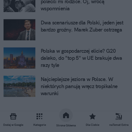
polecili mi rodzice. Oj, wrócą
wspomnienia
Dwa scenariusze dla Polski, jeden jest
bardzo groźny. Marek Zuber ostrzega
Polska w gospodarczej elicie? G20
daleko, do "top 5" w UE brakuje dwa
razy tyle
Najcieplejsze jeziora w Polsce. W
niektórych panują wręcz tropikalne
warunki
Dodaj w Google
Kategorie
Dla Ciebie
naTemat Extra
Strona Główna