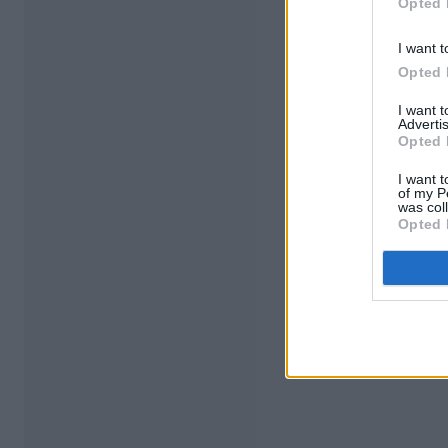
Opted 
I want t
Opted 
I want 
Advertis
Opted 
I want t
of my P
was col
Opted 