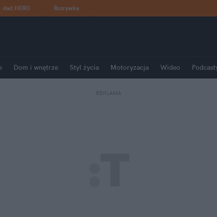
dad
:
HERO
Rozrywka
e
Dom i wnętrze
Styl życia
Motoryzacja
Wideo
Podcast
REKLAMA