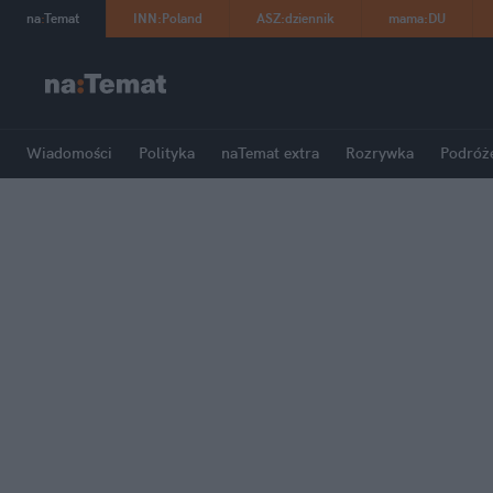
na
:
Temat
INN
:
Poland
ASZ
:
dziennik
mama
:
DU
Wiadomości
Polityka
naTemat extra
Rozrywka
Podróż