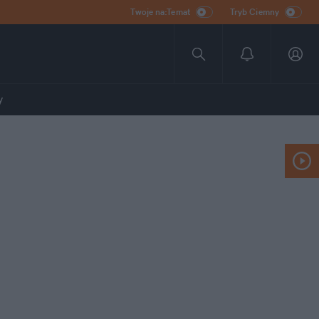
Twoje na:Temat
Tryb Ciemny
y