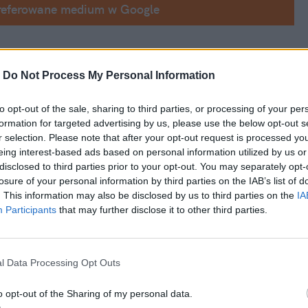
referowane medium w Google
-
Do Not Process My Personal Information
z Ukrainy i Rosji w sprawie zawieszenia 
to opt-out of the sale, sharing to third parties, or processing of your per
formation for targeted advertising by us, please use the below opt-out s
rony wynegocjowały 15-punktowy plan 
r selection. Please note that after your opt-out request is processed y
eing interest-based ads based on personal information utilized by us or
disclosed to third parties prior to your opt-out. You may separately opt-
ygnowałaby ze starań o członkostwo w 
losure of your personal information by third parties on the IAB’s list of
. This information may also be disclosed by us to third parties on the
IA
ijów jednocześnie oczekuje gwarancji 
Participants
that may further disclose it to other third parties.
z Zachodu
l Data Processing Opt Outs
o opt-out of the Sharing of my personal data.