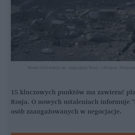
Nowe informacje ws. negocjacji Rosji i Ukrainy, dotycz
15 kluczowych punktów ma zawierać plan
Rosja. O nowych ustaleniach informuje "F
osób zaangażowanych w negocjacje.