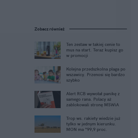
Zobacz również
Ten zestaw w takiej cenie to
mus na start. Teraz kupisz go
w promocji
Kolejna przedszkolna plaga po
wszawicy. Przenosi się bardzo
szybko
Alert RCB wywołał panikę z
samego rana. Polacy aż
zablokowali stronę MSWiA
Trop ws. rakiety wiedzie już
tylko w jednym kierunku.
MON ma "99,9 proc.
pewności"