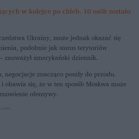
ojących w kolejce po chleb. 10 osób zostało 
czeństwa Ukrainy, może jednak okazać się 
enia, podobnie jak status terytoriów 
 – zauważył amerykański dziennik. 
o, negocjacje znacząco poszły do przodu. 
i obawia się, że w ten sposób Moskwa może 
wznowienie ofensywy.
KLAMA 