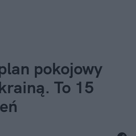
plan pokojowy 
rainą. To 15 
leń