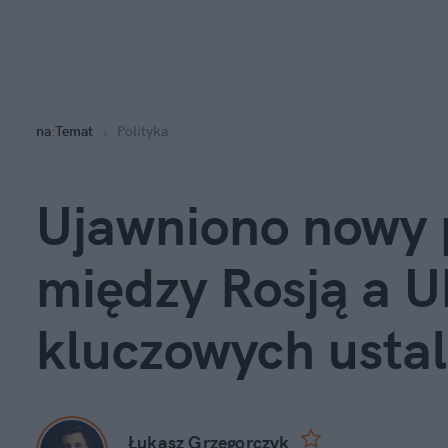
na
:
Temat
Polityka
Ujawniono nowy 
między Rosją a Uk
kluczowych usta
Łukasz Grzegorczyk