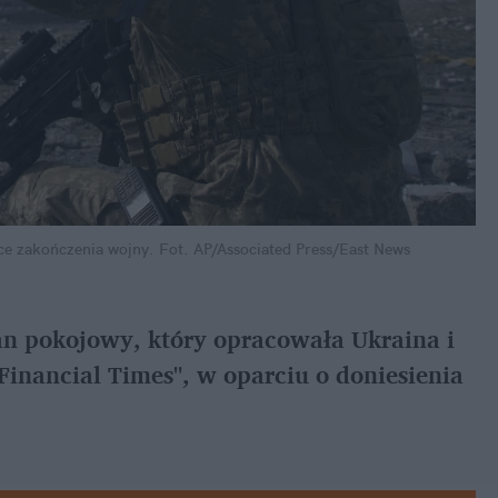
ące zakończenia wojny.
Fot. AP/Associated Press/East News
 pokojowy, który opracowała Ukraina i 
inancial Times", w oparciu o doniesienia 