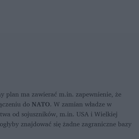
Jak podaje "Financial Times", wynegocjowany plan ma zawierać m.in. zapewnienie, że 
ączeniu do 
NATO
. W zamian władze w 
wa od sojuszników, m.in. USA i Wielkiej 
mogłyby znajdować się żadne zagraniczne bazy 