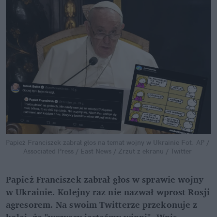
Papież Franciszek zabrał głos na temat wojny w Ukrainie
Fot. AP / 
Associated Press / East News / Zrzut z ekranu / Twitter
Papież Franciszek zabrał głos w sprawie wojny 
w Ukrainie. Kolejny raz nie nazwał wprost Rosji 
agresorem. Na swoim Twitterze przekonuje z 
kolei, że "wszyscy jesteśmy winni". Wpis 