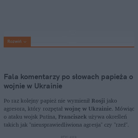
Rozwiń
Fala komentarzy po słowach papieża o 
wojnie w Ukrainie
Po raz kolejny papież nie wymienił 
Rosji 
jako 
agresora, który rozpętał 
wojnę w Ukrainie
. Mówiąc 
o ataku wojsk Putina, 
Franciszek
 używa określeń 
takich jak "nieusprawiedliwiona agresja" czy "rzeź". 
REKLAMA 