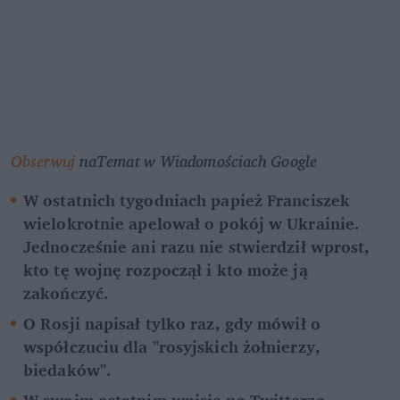
Obserwuj
 naTemat w Wiadomościach Google
W ostatnich tygodniach papież Franciszek 
wielokrotnie apelował o pokój w Ukrainie. 
Jednocześnie ani razu nie stwierdził wprost, 
kto tę wojnę rozpoczął i kto może ją 
zakończyć.
O Rosji napisał tylko raz, gdy mówił o 
współczuciu dla "rosyjskich żołnierzy, 
biedaków".
W swoim ostatnim wpisie na Twitterze 