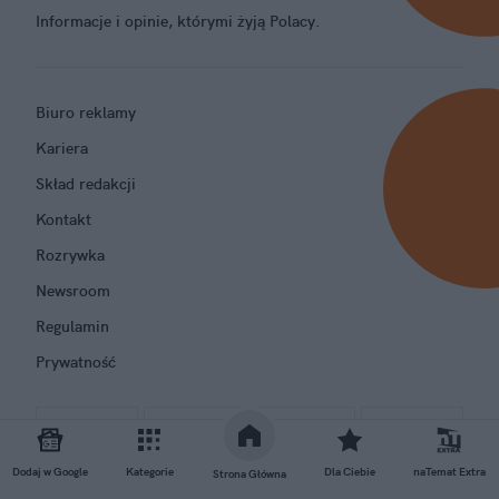
Informacje i opinie, którymi żyją Polacy.
Biuro reklamy
Kariera
Skład redakcji
Kontakt
Rozrywka
Newsroom
Regulamin
Prywatność
Dodaj w Google
Kategorie
Dla Ciebie
naTemat Extra
Strona Główna
GRUPA NATEMAT