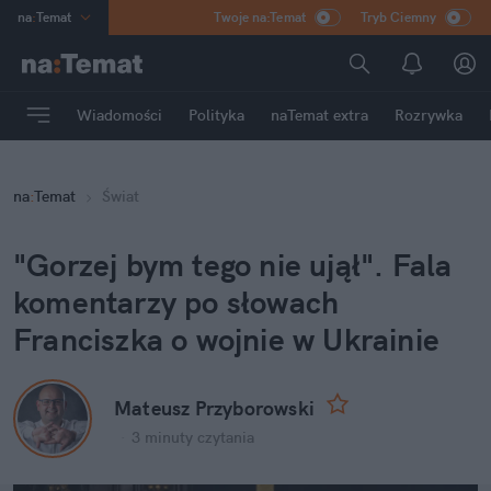
na
:
Temat
Twoje na:Temat
Tryb Ciemny
INN
:
Poland
ASZ
:
dziennik
Wiadomości
Polityka
naTemat extra
Rozrywka
mama
:
DU
dad
:
HERO
na
:
Temat
Świat
Rozrywka
"Gorzej bym tego nie ujął". Fala 
komentarzy po słowach 
Franciszka o wojnie w Ukrainie
Mateusz Przyborowski
·
3 minuty
 czytania