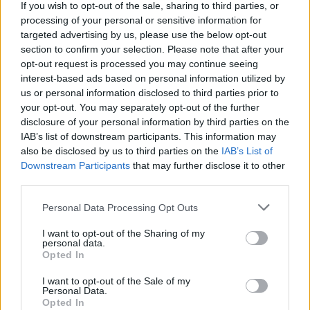
If you wish to opt-out of the sale, sharing to third parties, or
obciążać PiS, zdaniem rozmówców portalu gazeta.pl 
processing of your personal or sensitive information for
miał ani trochę nie martwić polityków prawicy, 
targeted advertising by us, please use the below opt-out
zwłaszcza środowiska 
Zbigniewa Ziobry
. 
section to confirm your selection. Please note that after your
opt-out request is processed you may continue seeing
interest-based ads based on personal information utilized by
us or personal information disclosed to third parties prior to
your opt-out. You may separately opt-out of the further
disclosure of your personal information by third parties on the
IAB’s list of downstream participants. This information may
also be disclosed by us to third parties on the
IAB’s List of
Downstream Participants
that may further disclose it to other
third parties.
Personal Data Processing Opt Outs
I want to opt-out of the Sharing of my
personal data.
Opted In
I want to opt-out of the Sale of my
Personal Data.
Opted In