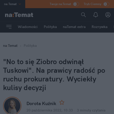
na
:
Temat
Twoje na:Temat
Tryb Ciemny
INN
:
Poland
ASZ
:
dziennik
Wiadomości
Polityka
naTemat extra
Rozrywka
mama
:
DU
dad
:
HERO
na
:
Temat
Polityka
Rozrywka
"No to się Ziobro odwinął 
Tuskowi". Na prawicy radość po 
ruchu prokuratury. Wyciekły 
kulisy decyzji
Dorota Kuźnik
20 października 2022, 10:33
·
3 minuty
 czytania