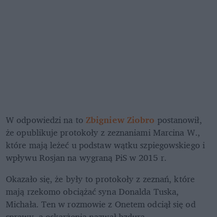
W odpowiedzi na to 
Zbigniew Ziobro
 postanowił, 
że opublikuje protokoły z zeznaniami Marcina W., 
które mają leżeć u podstaw wątku szpiegowskiego i 
wpływu Rosjan na wygraną PiS w 2015 r. 
Okazało się, że były to protokoły z zeznań, które 
mają rzekomo obciążać syna Donalda Tuska, 
Michała. Ten w rozmowie z Onetem odciął się od 
sprawy, a oskarżenia nazwał bzdurą. 