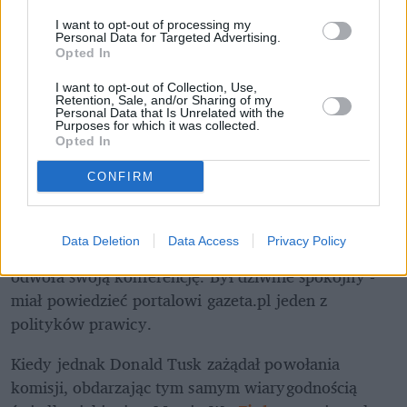
I want to opt-out of processing my
Personal Data for Targeted Advertising.
Opted In
I want to opt-out of Collection, Use,
Retention, Sale, and/or Sharing of my
Personal Data that Is Unrelated with the
Purposes for which it was collected.
Opted In
Łupiemy carski beton!  Drytooling 
pod Warszawą (Janówek Pierwszy) | 
kierunek:GÓRY #4
CONFIRM
Data Deletion
Data Access
Privacy Policy
– 
Ziobro 
obawiał się tylko tego, że 
Donald Tusk
odwoła swoją konferencję. Był dziwnie spokojny - 
miał powiedzieć portalowi gazeta.pl jeden z 
polityków prawicy. 
Kiedy jednak Donald Tusk zażądał powołania 
komisji, obdarzając tym samym wiarygodnością 