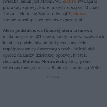
świadka, jakim jest Marcin W., 
Ziobro 
wyciągnął 
protokoły sprawy, które miałyby obciążać Michała 
Tuska. – No to się Ziobro odwinął 
Tuskowi 
– 
skomentował sprawę rozmówca gazety.pl.
Afera podsłuchowa (inaczej afera taśmowa)
miała miejsce w 2014 roku, kiedy to w warszawskich 
lokalach podsłuchiwani byli przedstawiciele i 
współpracownicy ówczesnego rządu. Wśród nich, 
oprócz działaczy dzisiejszej opozycji był też, 
chociażby 
Mateusz Morawiecki
, który pełnił 
wówczas funkcję prezesa Banku Zachodniego WBK. 
REKLAMA 